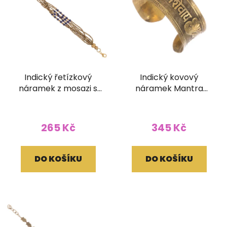
Indický řetízkový
Indický kovový
náramek z mosazi s
náramek Mantra
korálky modrý
Panchakshari (30
mm)
265 Kč
345 Kč
DO KOŠÍKU
DO KOŠÍKU