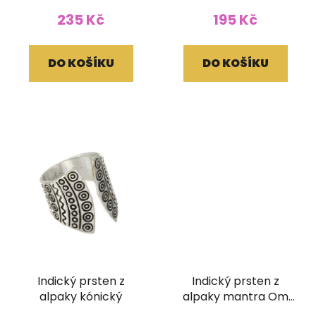
235 Kč
195 Kč
DO KOŠÍKU
DO KOŠÍKU
Indický prsten z
Indický prsten z
alpaky kónický
alpaky mantra Om
Mani Padme Hum