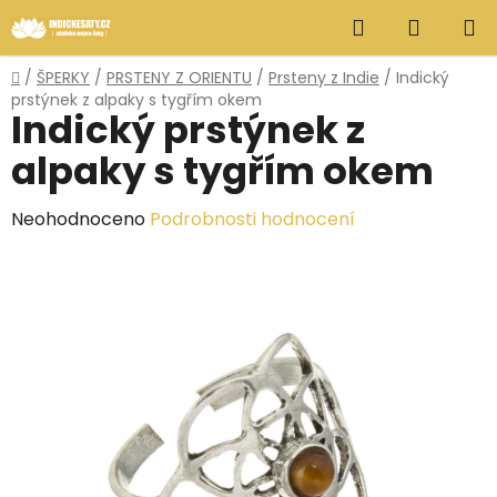
Přejít
Hledat
NÁKUP
na
obsah
KOŠÍK
Domů
/
ŠPERKY
/
PRSTENY Z ORIENTU
/
Prsteny z Indie
/
Indický
prstýnek z alpaky s tygřím okem
Indický prstýnek z
alpaky s tygřím okem
Průměrné
Neohodnoceno
Podrobnosti hodnocení
hodnocení
produktu
je
0,0
z
5
hvězdiček.