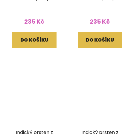
měsíčním kamenem
tygřím okem
235 Kč
235 Kč
DO KOŠÍKU
DO KOŠÍKU
Indický prsten z
Indický prsten z