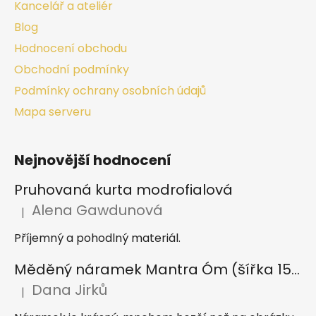
Kancelář a ateliér
Blog
Hodnocení obchodu
Obchodní podmínky
Podmínky ochrany osobních údajů
Mapa serveru
Nejnovější hodnocení
Pruhovaná kurta modrofialová
Alena Gawdunová
|
Hodnocení produktu je 5 z 5 hvězdiček.
Příjemný a pohodlný materiál.
Měděný náramek Mantra Óm (šířka 15 mm)
Dana Jirků
|
Hodnocení produktu je 5 z 5 hvězdiček.