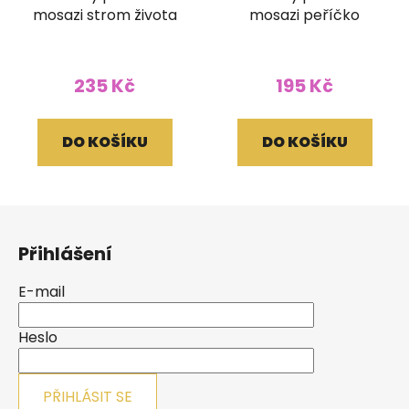
mosazi strom života
mosazi peříčko
235 Kč
195 Kč
DO KOŠÍKU
DO KOŠÍKU
Z
á
Přihlášení
p
a
E-mail
t
í
Heslo
PŘIHLÁSIT SE