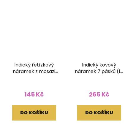
Indický řetízkový
Indický kovový
náramek z mosazi
náramek 7 pásků (15
Motýlci
mm)
145 Kč
265 Kč
DO KOŠÍKU
DO KOŠÍKU