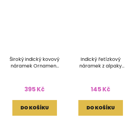
Široký indický kovový
Indický řetízkový
náramek Ornament
náramek z alpaky
(35 mm)
Ornament
395 Kč
145 Kč
DO KOŠÍKU
DO KOŠÍKU