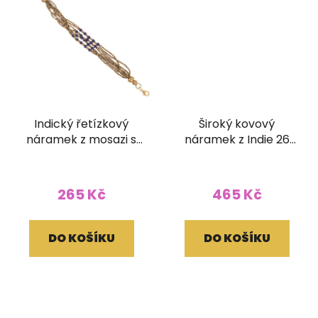
Indický řetízkový
Široký kovový
náramek z mosazi s
náramek z Indie 26
korálky modrý
pásků (50 mm)
265 Kč
465 Kč
DO KOŠÍKU
DO KOŠÍKU