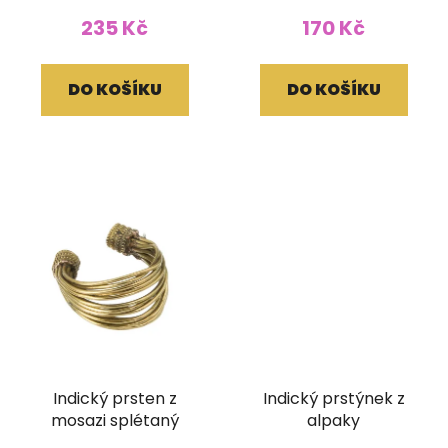
235 Kč
170 Kč
DO KOŠÍKU
DO KOŠÍKU
Indický prsten z
Indický prstýnek z
mosazi splétaný
alpaky