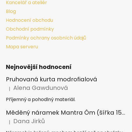
Kancelář a ateliér
Blog
Hodnocení obchodu
Obchodní podmínky
Podmínky ochrany osobních údajů
Mapa serveru
Nejnovější hodnocení
Pruhovaná kurta modrofialová
Alena Gawdunová
|
Hodnocení produktu je 5 z 5 hvězdiček.
Příjemný a pohodlný materiál.
Měděný náramek Mantra Óm (šířka 15 mm)
Dana Jirků
|
Hodnocení produktu je 5 z 5 hvězdiček.