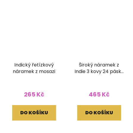
Indický řetízkový
Široký náramek z
náramek z mosazi
Indie 3 kovy 24 pásků
(50 mm)
265 Kč
465 Kč
DO KOŠÍKU
DO KOŠÍKU