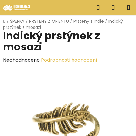
Přejít
Hledat
NÁKUP
na
obsah
KOŠÍK
Domů
/
ŠPERKY
/
PRSTENY Z ORIENTU
/
Prsteny z Indie
/
Indický
prstýnek z mosazi
Indický prstýnek z
mosazi
Průměrné
Neohodnoceno
Podrobnosti hodnocení
hodnocení
produktu
je
0,0
z
5
hvězdiček.