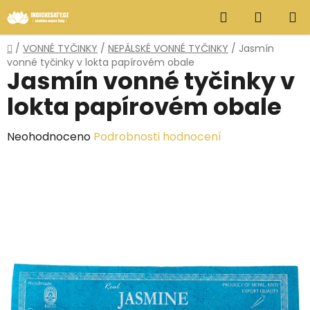
Přejít
Hledat
NÁKUP
na
obsah
KOŠÍK
Domů
/
VONNÉ TYČINKY
/
NEPÁLSKÉ VONNÉ TYČINKY
/
Jasmín
vonné tyčinky v lokta papírovém obale
Jasmín vonné tyčinky v
lokta papírovém obale
Průměrné
Neohodnoceno
Podrobnosti hodnocení
hodnocení
produktu
je
0,0
z
5
hvězdiček.