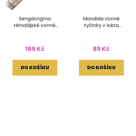
Sengdongma
Mandala vonné
Himalájské vonné
tyčinky v lokta
tyčinky (bez dřívka)
papírovém obale
185 Kč
89 Kč
DO KOŠÍKU
DO KOŠÍKU