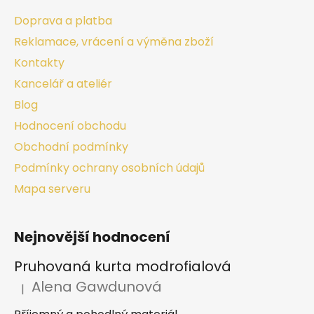
Doprava a platba
Reklamace, vrácení a výměna zboží
Kontakty
Kancelář a ateliér
Blog
Hodnocení obchodu
Obchodní podmínky
Podmínky ochrany osobních údajů
Mapa serveru
Nejnovější hodnocení
Pruhovaná kurta modrofialová
Alena Gawdunová
|
Hodnocení produktu je 5 z 5 hvězdiček.