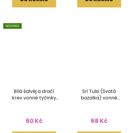
NOVINKA
Bílá šalvěj a dračí
Sri Tulsi (Svatá
krev vonné tyčinky
bazalka) vonné
Ethnic Vibec 15g
tyčinky Goloka
ORGANIC 15g
60 Kč
68 Kč