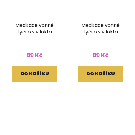
Meditace vonné
Meditace vonné
tyčinky v lokta
tyčinky v lokta
papírovém obale
papírovém obale
89 Kč
89 Kč
DO KOŠÍKU
DO KOŠÍKU