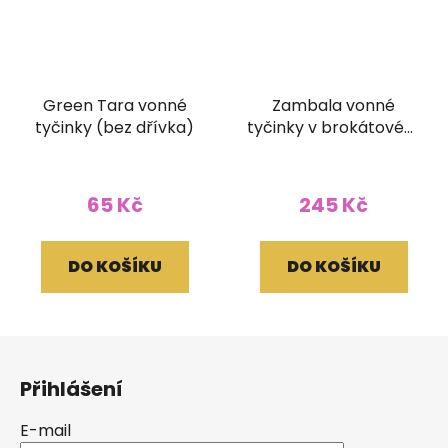
Green Tara vonné
Zambala vonné
tyčinky (bez dřívka)
tyčinky v brokátovém
pouzdře (bez dřívka)
65 Kč
245 Kč
DO KOŠÍKU
DO KOŠÍKU
Z
á
Přihlášení
p
a
E-mail