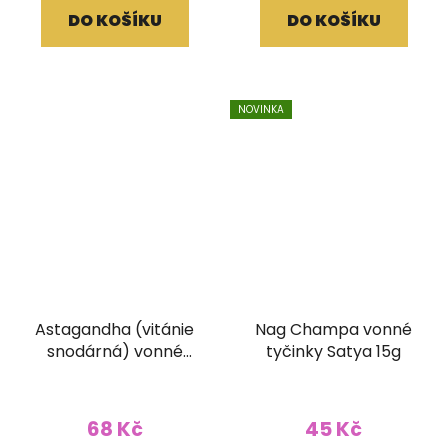
DO KOŠÍKU
DO KOŠÍKU
NOVINKA
Astagandha (vitánie
Nag Champa vonné
snodárná) vonné
tyčinky Satya 15g
tyčinky Goloka
ORGANIC 15g
68 Kč
45 Kč