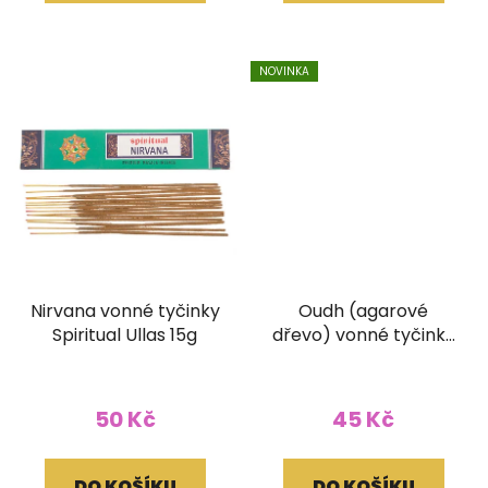
NOVINKA
Nirvana vonné tyčinky
Oudh (agarové
Spiritual Ullas 15g
dřevo) vonné tyčinky
Satya 15g
50 Kč
45 Kč
DO KOŠÍKU
DO KOŠÍKU