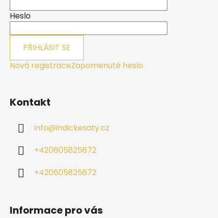
t
í
Heslo
PŘIHLÁSIT SE
Nová registrace
Zapomenuté heslo
Kontakt
info
@
indickesaty.cz
+420605825872
+420605825872
Informace pro vás