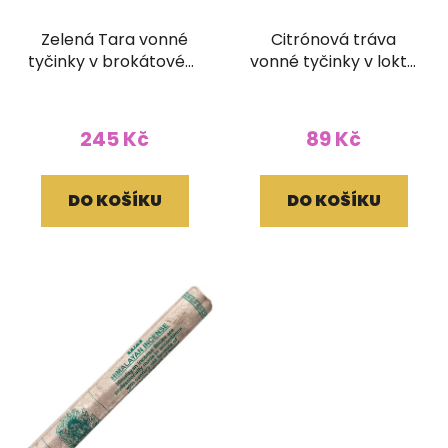
Zelená Tara vonné
Citrónová tráva
tyčinky v brokátovém
vonné tyčinky v lokta
pouzdře (bez dřívka)
papírovém obale
245 Kč
89 Kč
DO KOŠÍKU
DO KOŠÍKU