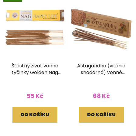
Šťastný život vonné
Astagandha (vitánie
tyčinky Golden Nag
snodárná) vonné
15g
tyčinky Goloka
ORGANIC 15g
55 Kč
68 Kč
DO KOŠÍKU
DO KOŠÍKU