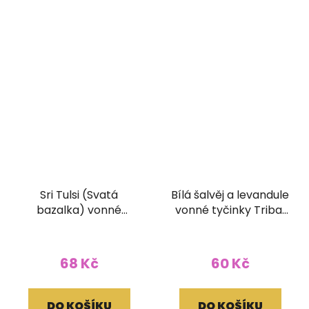
Sri Tulsi (Svatá
Bílá šalvěj a levandule
bazalka) vonné
vonné tyčinky Tribal
tyčinky Goloka
soul 15g
ORGANIC 15g
68 Kč
60 Kč
DO KOŠÍKU
DO KOŠÍKU