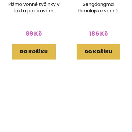
Pižmo vonné tyčinky v
Sengdongma
lokta papírovém
Himalájské vonné
obale
tyčinky (bez dřívka)
89 Kč
185 Kč
DO KOŠÍKU
DO KOŠÍKU