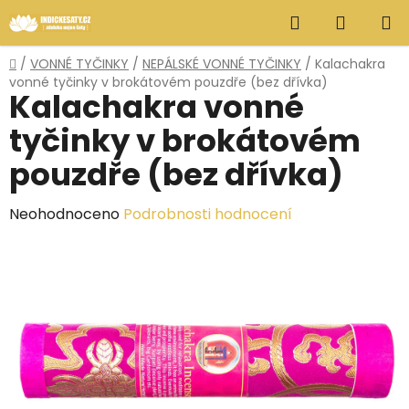
Přejít
Hledat
NÁKUP
na
obsah
KOŠÍK
Domů
/
VONNÉ TYČINKY
/
NEPÁLSKÉ VONNÉ TYČINKY
/
Kalachakra
vonné tyčinky v brokátovém pouzdře (bez dřívka)
Kalachakra vonné
tyčinky v brokátovém
pouzdře (bez dřívka)
Průměrné
Neohodnoceno
Podrobnosti hodnocení
hodnocení
produktu
je
0,0
z
5
hvězdiček.