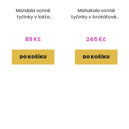
Mandala vonné
Mahakala vonné
tyčinky v lokta
tyčinky v brokátovém
papírovém obale
pouzdře (bez dřívka)
89 Kč
245 Kč
DO KOŠÍKU
DO KOŠÍKU