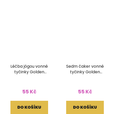
Léčba jógou vonné
Sedm čaker vonné
tyčinky Golden
tyčinky Golden
Vijayshree 15g
Vijayshree 15g
55 Kč
55 Kč
DO KOŠÍKU
DO KOŠÍKU