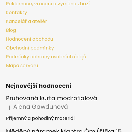
Reklamace, vrácení a výměna zboží
Kontakty
Kancelář a ateliér
Blog
Hodnocení obchodu
Obchodní podmínky
Podmínky ochrany osobních údajů
Mapa serveru
Nejnovější hodnocení
Pruhovaná kurta modrofialová
Alena Gawdunová
|
Hodnocení produktu je 5 z 5 hvězdiček.
Příjemný a pohodlný materiál.
Měděný náramek Mantra Óm (šířka 15 mm)