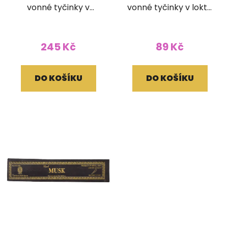
vonné tyčinky v
vonné tyčinky v lokta
brokátovém pouzdře
papírovém obale
(bez dřívka)
245 Kč
89 Kč
DO KOŠÍKU
DO KOŠÍKU