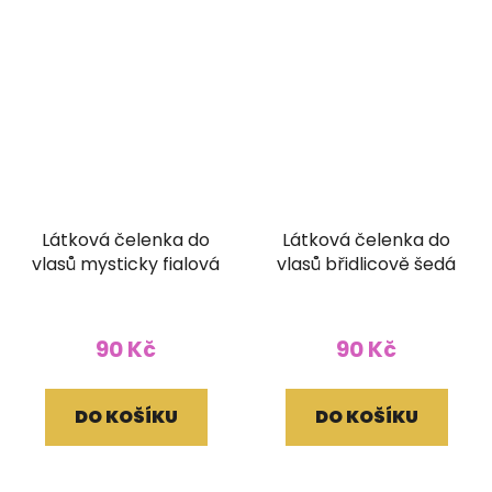
Látková čelenka do
Látková čelenka do
vlasů mysticky fialová
vlasů břidlicově šedá
90 Kč
90 Kč
DO KOŠÍKU
DO KOŠÍKU