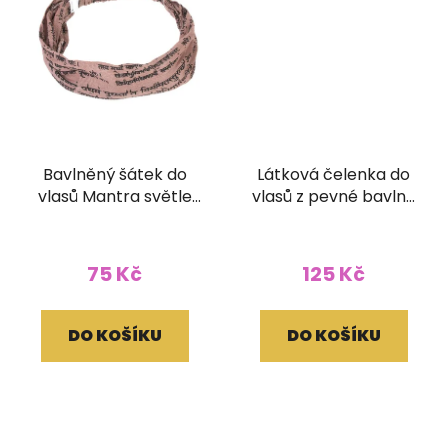
Bavlněný šátek do
Látková čelenka do
vlasů Mantra světle
vlasů z pevné bavlny
hnědý
stonewash
pruhovaná
žlutozelená
75 Kč
125 Kč
DO KOŠÍKU
DO KOŠÍKU