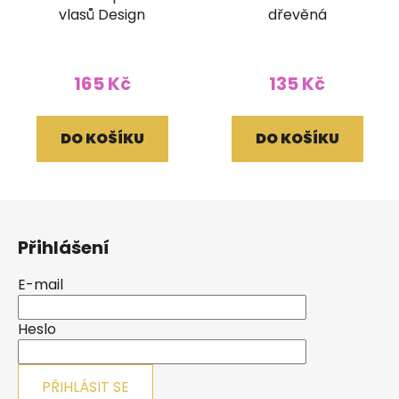
vlasů Design
dřevěná
165 Kč
135 Kč
DO KOŠÍKU
DO KOŠÍKU
Z
á
Přihlášení
p
a
E-mail
t
í
Heslo
PŘIHLÁSIT SE