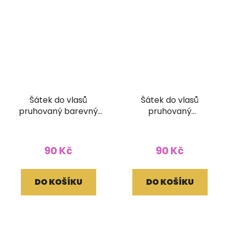
Šátek do vlasů
Šátek do vlasů
pruhovaný barevný
pruhovaný
žlutohnědý
fialovočervený
90 Kč
90 Kč
DO KOŠÍKU
DO KOŠÍKU