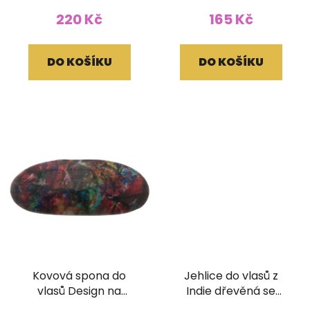
220 Kč
165 Kč
DO KOŠÍKU
DO KOŠÍKU
Kovová spona do
Jehlice do vlasů z
vlasů Design na
Indie dřevěná se
zapínání
zrcátky