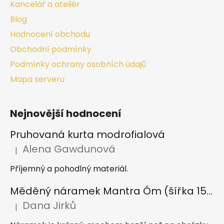
Kancelář a ateliér
Blog
Hodnocení obchodu
Obchodní podmínky
Podmínky ochrany osobních údajů
Mapa serveru
Nejnovější hodnocení
Pruhovaná kurta modrofialová
Alena Gawdunová
|
Hodnocení produktu je 5 z 5 hvězdiček.
Příjemný a pohodlný materiál.
Měděný náramek Mantra Óm (šířka 15 mm)
Dana Jirků
|
Hodnocení produktu je 5 z 5 hvězdiček.