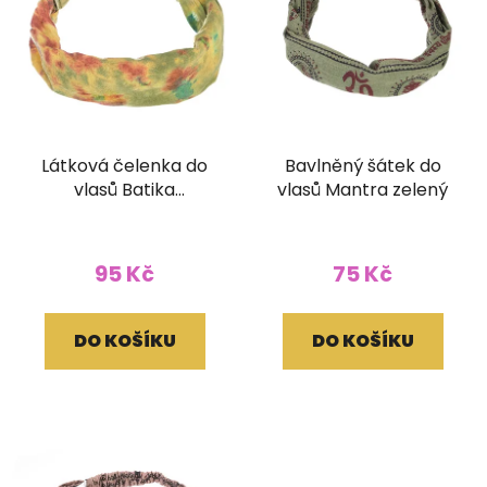
Látková čelenka do
Bavlněný šátek do
vlasů Batika
vlasů Mantra zelený
zelenožlutá
95 Kč
75 Kč
DO KOŠÍKU
DO KOŠÍKU