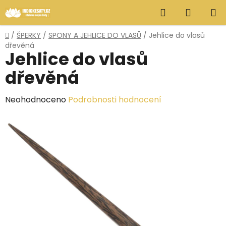
Přejít
Hledat
NÁKUP
na
obsah
KOŠÍK
Domů
/
ŠPERKY
/
SPONY A JEHLICE DO VLASŮ
/
Jehlice do vlasů
dřevěná
Jehlice do vlasů
dřevěná
Průměrné
Neohodnoceno
Podrobnosti hodnocení
hodnocení
produktu
je
0,0
z
5
hvězdiček.