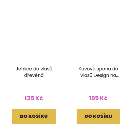
Jehlice do vlasů
Kovová spona do
dřevěná
vlasů Design na
zapínání
135 Kč
195 Kč
DO KOŠÍKU
DO KOŠÍKU