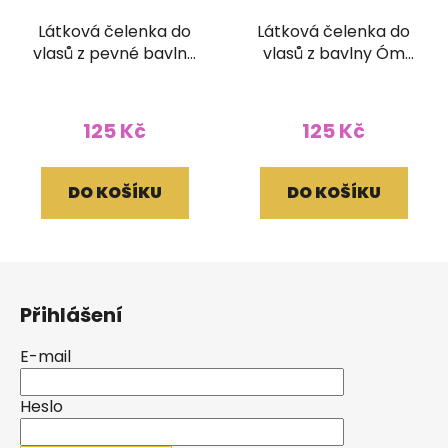
Látková čelenka do
Látková čelenka do
vlasů z pevné bavlny
vlasů z bavlny Óm
stonewash
vínová
pruhovaná
vínovohnědá
125 Kč
125 Kč
DO KOŠÍKU
DO KOŠÍKU
Z
á
Přihlášení
p
a
E-mail
t
í
Heslo