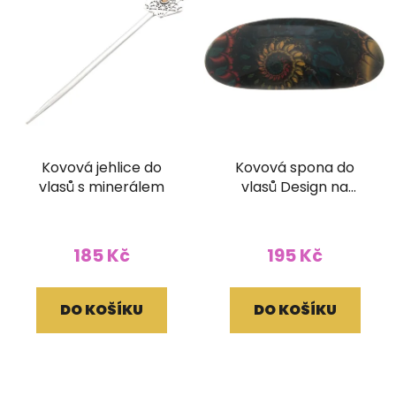
Kovová jehlice do
Kovová spona do
vlasů s minerálem
vlasů Design na
zapínání
185 Kč
195 Kč
DO KOŠÍKU
DO KOŠÍKU