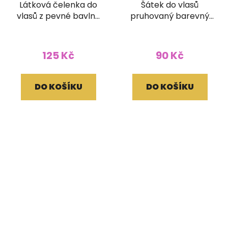
Látková čelenka do
Šátek do vlasů
vlasů z pevné bavlny
pruhovaný barevný
stonewash
žlutohnědý
pruhovaná
zelenožlutá
125 Kč
90 Kč
DO KOŠÍKU
DO KOŠÍKU