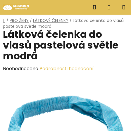
Přejít
Hledat
NÁKUP
na
obsah
KOŠÍK
Domů
/
PRO ŽENY
/
LÁTKOVÉ ČELENKY
/
Látková čelenka do vlasů
pastelová světle modrá
Látková čelenka do
vlasů pastelová světle
modrá
Průměrné
Neohodnoceno
Podrobnosti hodnocení
hodnocení
produktu
je
0,0
z
5
hvězdiček.