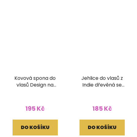
Kovová spona do
Jehlice do vlasů z
vlasů Design na
Indie dřevěná se
zapínání
zrcátky
195 Kč
185 Kč
DO KOŠÍKU
DO KOŠÍKU