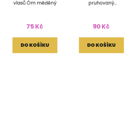
vlasů Óm měděný
pruhovaný
zelenomodrý
75 Kč
90 Kč
DO KOŠÍKU
DO KOŠÍKU