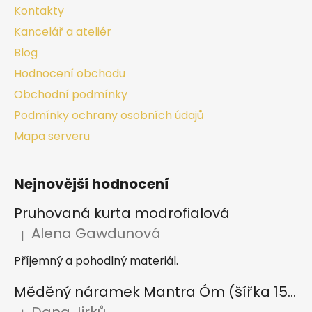
Kontakty
Kancelář a ateliér
Blog
Hodnocení obchodu
Obchodní podmínky
Podmínky ochrany osobních údajů
Mapa serveru
Nejnovější hodnocení
Pruhovaná kurta modrofialová
Alena Gawdunová
|
Hodnocení produktu je 5 z 5 hvězdiček.
Příjemný a pohodlný materiál.
Měděný náramek Mantra Óm (šířka 15 mm)