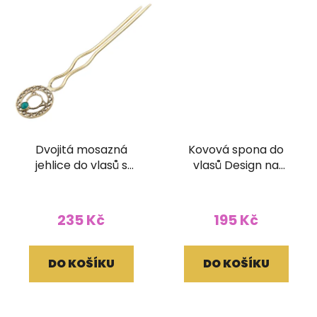
Dvojitá mosazná
Kovová spona do
jehlice do vlasů s
vlasů Design na
minerálem
zapínání
235 Kč
195 Kč
DO KOŠÍKU
DO KOŠÍKU