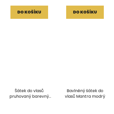
DO KOŠÍKU
DO KOŠÍKU
Šátek do vlasů
Bavlněný šátek do
pruhovaný barevný
vlasů Mantra modrý
žlutohnědý