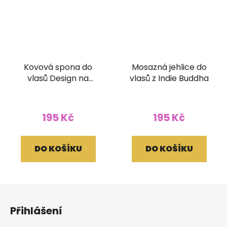
Kovová spona do
Mosazná jehlice do
vlasů Design na
vlasů z Indie Buddha
zapínání
195 Kč
195 Kč
DO KOŠÍKU
DO KOŠÍKU
Z
á
Přihlášení
p