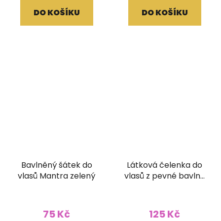
DO KOŠÍKU
DO KOŠÍKU
Bavlněný šátek do
Látková čelenka do
vlasů Mantra zelený
vlasů z pevné bavlny
stonewash
pruhovaná fialová
75 Kč
125 Kč