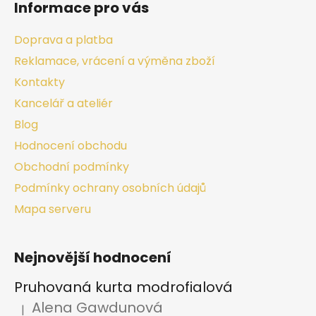
Informace pro vás
Doprava a platba
Reklamace, vrácení a výměna zboží
Kontakty
Kancelář a ateliér
Blog
Hodnocení obchodu
Obchodní podmínky
Podmínky ochrany osobních údajů
Mapa serveru
Nejnovější hodnocení
Pruhovaná kurta modrofialová
Alena Gawdunová
|
Hodnocení produktu je 5 z 5 hvězdiček.