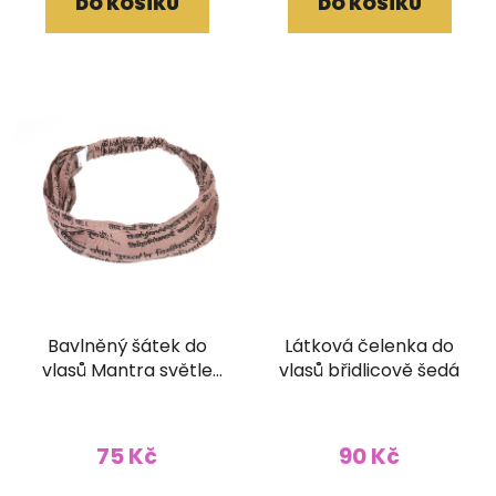
DO KOŠÍKU
DO KOŠÍKU
Bavlněný šátek do
Látková čelenka do
vlasů Mantra světle
vlasů břidlicově šedá
hnědý
75 Kč
90 Kč