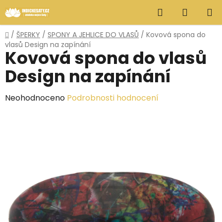
Přejít
Hledat
NÁKUP
na
obsah
KOŠÍK
Domů
/
ŠPERKY
/
SPONY A JEHLICE DO VLASŮ
/
Kovová spona do
vlasů Design na zapínání
Kovová spona do vlasů
Design na zapínání
Průměrné
Neohodnoceno
Podrobnosti hodnocení
hodnocení
produktu
je
0,0
z
5
hvězdiček.