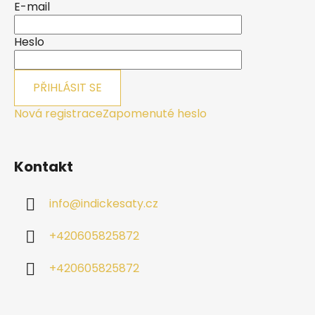
a
E-mail
t
í
Heslo
PŘIHLÁSIT SE
Nová registrace
Zapomenuté heslo
Kontakt
info
@
indickesaty.cz
+420605825872
+420605825872