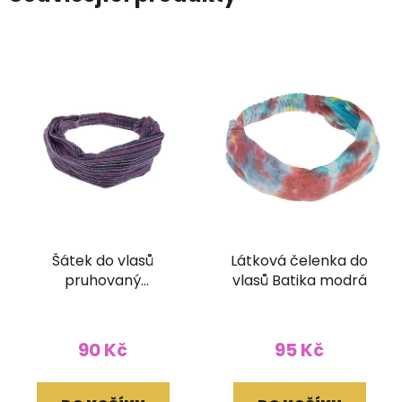
Šátek do vlasů
Látková čelenka do
pruhovaný
vlasů Batika modrá
fialovočervený
90 Kč
95 Kč