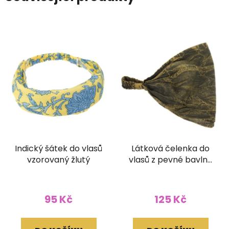
Indický šátek do vlasů
Látková čelenka do
vzorovaný žlutý
vlasů z pevné bavlny
stonewash zelená
95 Kč
125 Kč