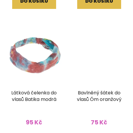
DO KOŠÍKU
DO KOŠÍKU
Látková čelenka do
Bavlněný šátek do
vlasů Batika modrá
vlasů Óm oranžový
95 Kč
75 Kč