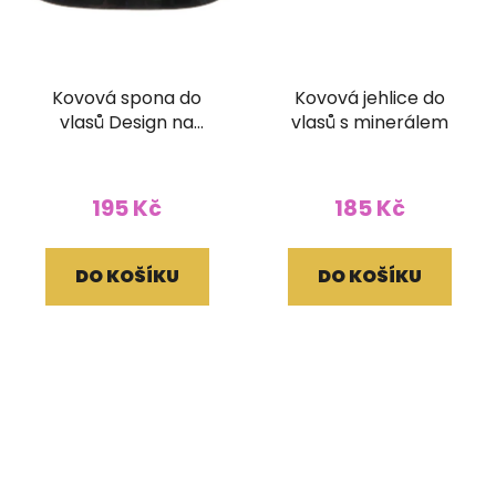
Kovová spona do
Kovová jehlice do
vlasů Design na
vlasů s minerálem
zapínání
195 Kč
185 Kč
DO KOŠÍKU
DO KOŠÍKU