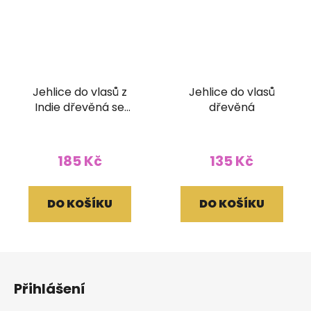
Jehlice do vlasů z
Jehlice do vlasů
Indie dřevěná se
dřevěná
zrcátky
185 Kč
135 Kč
DO KOŠÍKU
DO KOŠÍKU
Z
á
Přihlášení
p