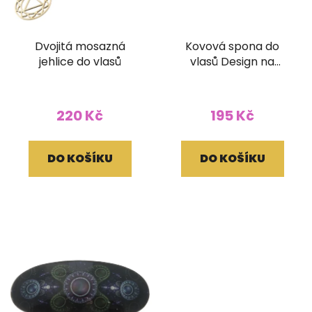
Dvojitá mosazná
Kovová spona do
jehlice do vlasů
vlasů Design na
zapínání
220 Kč
195 Kč
DO KOŠÍKU
DO KOŠÍKU