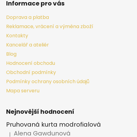
Informace pro vás
Doprava a platba
Reklamace, vrácení a výměna zboží
Kontakty
Kancelář a ateliér
Blog
Hodnocení obchodu
Obchodní podmínky
Podmínky ochrany osobních údajů
Mapa serveru
Nejnovější hodnocení
Pruhovaná kurta modrofialová
Alena Gawdunová
|
Hodnocení produktu je 5 z 5 hvězdiček.