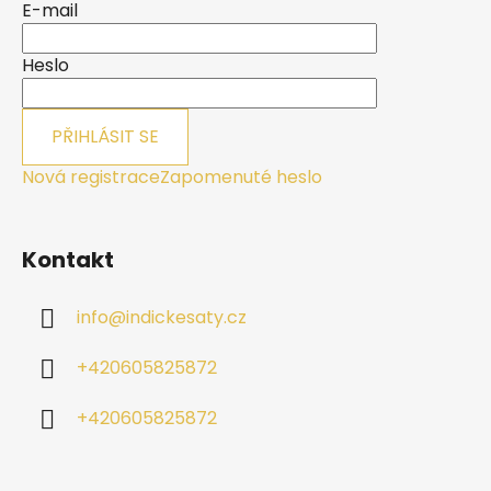
a
E-mail
t
í
Heslo
PŘIHLÁSIT SE
Nová registrace
Zapomenuté heslo
Kontakt
info
@
indickesaty.cz
+420605825872
+420605825872