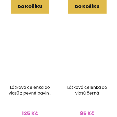
DO KOŠÍKU
DO KOŠÍKU
Látková čelenka do
Látková čelenka do
vlasů z pevné bavlny
vlasů černá
stonewash
pruhovaná
modrohnědá
125 Kč
95 Kč