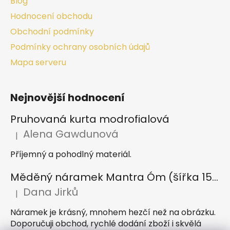
Blog
Hodnocení obchodu
Obchodní podmínky
Podmínky ochrany osobních údajů
Mapa serveru
Nejnovější hodnocení
Pruhovaná kurta modrofialová
Alena Gawdunová
|
Hodnocení produktu je 5 z 5 hvězdiček.
Příjemný a pohodlný materiál.
Měděný náramek Mantra Óm (šířka 15 mm)
Dana Jirků
|
Hodnocení produktu je 5 z 5 hvězdiček.
Náramek je krásný, mnohem hezčí než na obrázku.
Doporučuji obchod, rychlé dodání zboží i skvělá