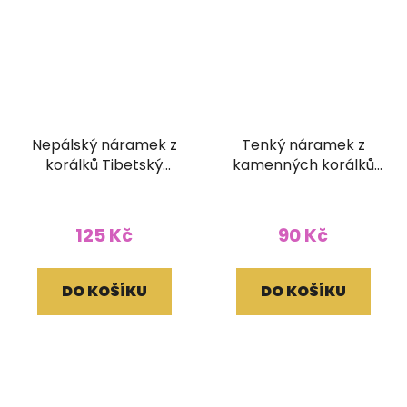
Nepálský náramek z
Tenký náramek z
korálků Tibetský
kamenných korálků
korálek
barva zelený tyrkys
125 Kč
90 Kč
DO KOŠÍKU
DO KOŠÍKU