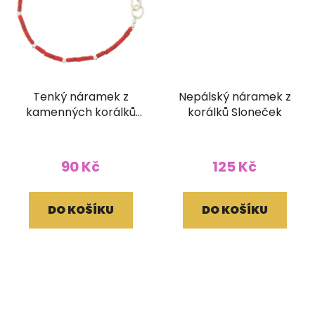
Tenký náramek z
Nepálský náramek z
kamenných korálků
korálků Sloneček
barva korál
90 Kč
125 Kč
DO KOŠÍKU
DO KOŠÍKU