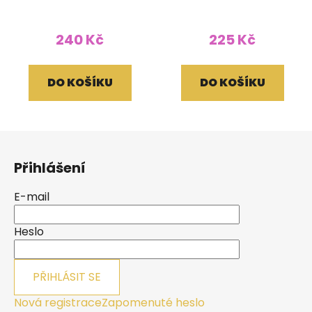
života
240 Kč
225 Kč
DO KOŠÍKU
DO KOŠÍKU
Z
á
Přihlášení
p
a
E-mail
t
í
Heslo
PŘIHLÁSIT SE
Nová registrace
Zapomenuté heslo