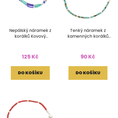
Nepálský náramek z
Tenký náramek z
korálků Kovový
kamenných korálků
korálek
barva tyrkys
125 Kč
90 Kč
DO KOŠÍKU
DO KOŠÍKU