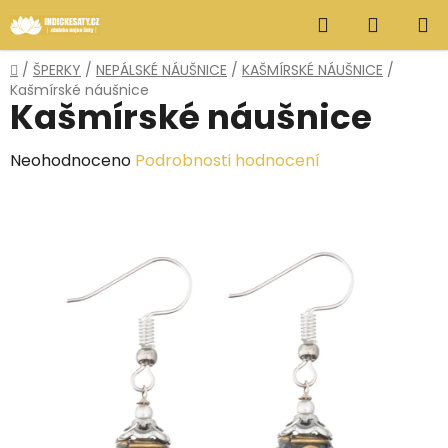
Přejít
Hledat
NÁKUP
na
obsah
KOŠÍK
Domů
/
ŠPERKY
/
NEPÁLSKÉ NÁUŠNICE
/
KAŠMÍRSKÉ NÁUŠNICE
/
Kašmírské náušnice
Kašmírské náušnice
Průměrné
Neohodnoceno
Podrobnosti hodnocení
hodnocení
produktu
je
0,0
z
5
hvězdiček.