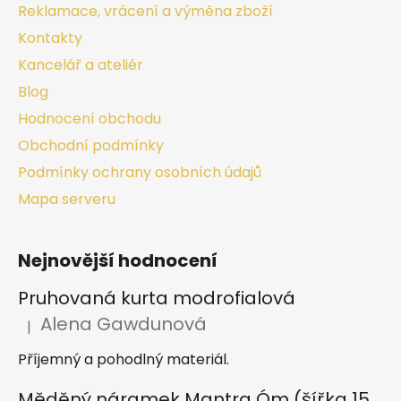
Reklamace, vrácení a výměna zboží
Kontakty
Kancelář a ateliér
Blog
Hodnocení obchodu
Obchodní podmínky
Podmínky ochrany osobních údajů
Mapa serveru
Nejnovější hodnocení
Pruhovaná kurta modrofialová
Alena Gawdunová
|
Hodnocení produktu je 5 z 5 hvězdiček.
Příjemný a pohodlný materiál.
Měděný náramek Mantra Óm (šířka 15 mm)