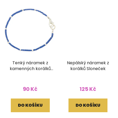
Tenký náramek z
Nepálský náramek z
kamenných korálků
korálků Sloneček
barva lapis
90 Kč
125 Kč
DO KOŠÍKU
DO KOŠÍKU