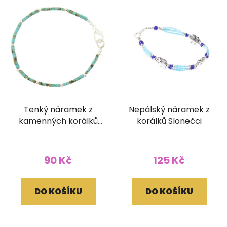
Tenký náramek z
Nepálský náramek z
kamenných korálků
korálků Slonečci
barva tyrkys
90 Kč
125 Kč
DO KOŠÍKU
DO KOŠÍKU