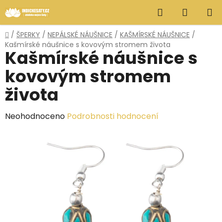
Přejít
Hledat
NÁKUP
na
obsah
KOŠÍK
Domů
/
ŠPERKY
/
NEPÁLSKÉ NÁUŠNICE
/
KAŠMÍRSKÉ NÁUŠNICE
/
Kašmírské náušnice s kovovým stromem života
Kašmírské náušnice s
kovovým stromem
života
Průměrné
Neohodnoceno
Podrobnosti hodnocení
hodnocení
produktu
je
0,0
z
5
hvězdiček.