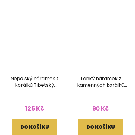
Nepálský náramek z
Tenký náramek z
korálků Tibetský
kamenných korálků
korálek
barva malachit
125 Kč
90 Kč
DO KOŠÍKU
DO KOŠÍKU