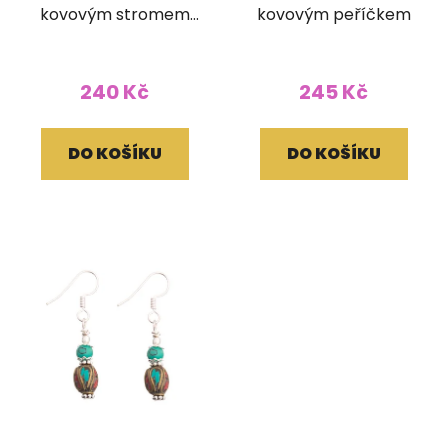
kovovým stromem
kovovým peříčkem
života
240 Kč
245 Kč
DO KOŠÍKU
DO KOŠÍKU