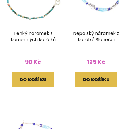
Tenký náramek z
Nepálský náramek z
kamenných korálků
korálků Slonečci
barevný
90 Kč
125 Kč
DO KOŠÍKU
DO KOŠÍKU