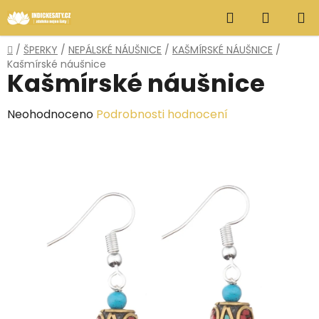
Přejít
Hledat
NÁKUP
na
obsah
KOŠÍK
Domů
/
ŠPERKY
/
NEPÁLSKÉ NÁUŠNICE
/
KAŠMÍRSKÉ NÁUŠNICE
/
Kašmírské náušnice
Kašmírské náušnice
Průměrné
Neohodnoceno
Podrobnosti hodnocení
hodnocení
produktu
je
0,0
z
5
hvězdiček.