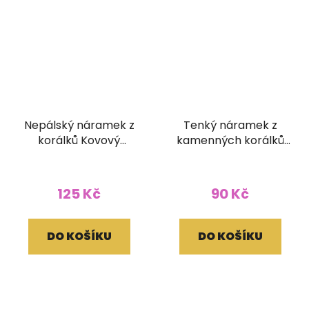
Nepálský náramek z
Tenký náramek z
korálků Kovový
kamenných korálků
korálek
zelený
125 Kč
90 Kč
DO KOŠÍKU
DO KOŠÍKU