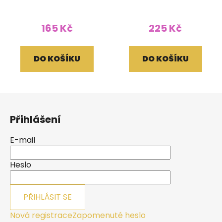
165 Kč
225 Kč
DO KOŠÍKU
DO KOŠÍKU
Z
á
Přihlášení
p
a
E-mail
t
í
Heslo
PŘIHLÁSIT SE
Nová registrace
Zapomenuté heslo