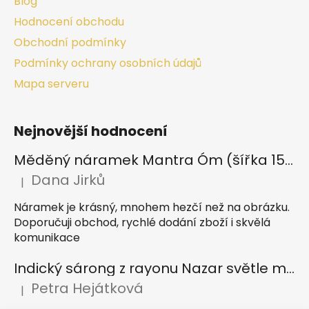
Blog
Hodnocení obchodu
Obchodní podmínky
Podmínky ochrany osobních údajů
Mapa serveru
Nejnovější hodnocení
Měděný náramek Mantra Óm (šířka 15 mm)
Dana Jirků
|
Hodnocení produktu je 5 z 5 hvězdiček.
Náramek je krásný, mnohem hezčí než na obrázku.
Doporučuji obchod, rychlé dodání zboží i skvělá
komunikace
Indický sárong z rayonu Nazar světle modrý
Petra Hejátková
|
Hodnocení produktu je 5 z 5 hvězdiček.