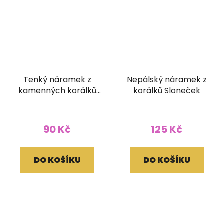
Tenký náramek z
Nepálský náramek z
kamenných korálků
korálků Sloneček
barva korál
90 Kč
125 Kč
DO KOŠÍKU
DO KOŠÍKU