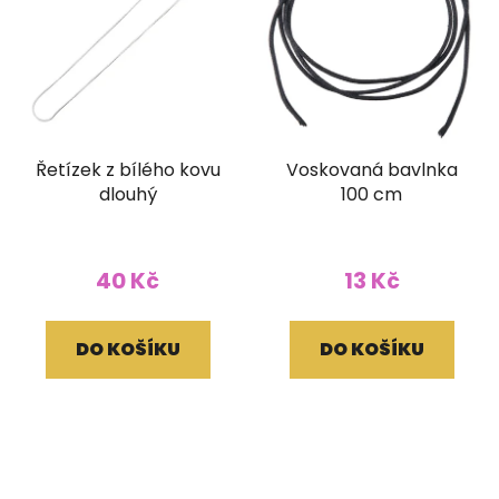
Řetízek z bílého kovu
Voskovaná bavlnka
dlouhý
100 cm
40 Kč
13 Kč
DO KOŠÍKU
DO KOŠÍKU