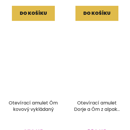
DO KOŠÍKU
DO KOŠÍKU
Otevírací amulet Óm
Otevírací amulet
kovový vykládaný
Dorje a Óm z alpaky
velký