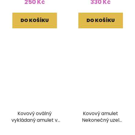
250 Kč
330 Kč
DO KOŠÍKU
DO KOŠÍKU
Kovový oválný
Kovový amulet
vykládaný amulet v
Nekonečný uzel
kašmírském stylu
vykládaný
Buddhovy oči