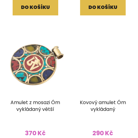
DO KOŠÍKU
DO KOŠÍKU
Amulet z mosazi Óm
Kovový amulet Óm
vykládaný větší
vykládaný
370 Kč
290 Kč