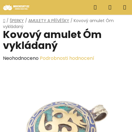
Přejít
Hledat
NÁKUP
na
obsah
KOŠÍK
Domů
/
ŠPERKY
/
AMULETY A PŘÍVĚŠKY
/
Kovový amulet Óm
vykládaný
Kovový amulet Óm
vykládaný
Průměrné
Neohodnoceno
Podrobnosti hodnocení
hodnocení
produktu
je
0,0
z
5
hvězdiček.