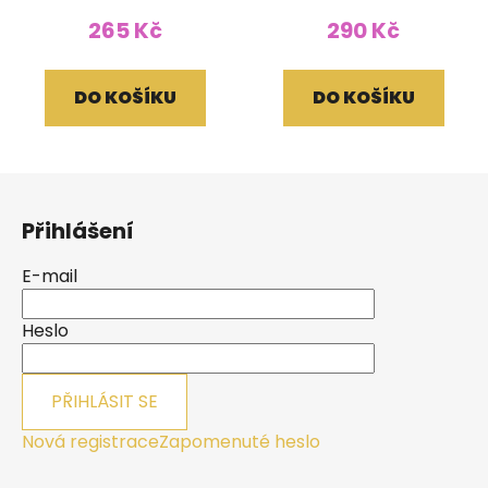
265 Kč
290 Kč
DO KOŠÍKU
DO KOŠÍKU
Z
á
Přihlášení
p
a
E-mail
t
í
Heslo
PŘIHLÁSIT SE
Nová registrace
Zapomenuté heslo