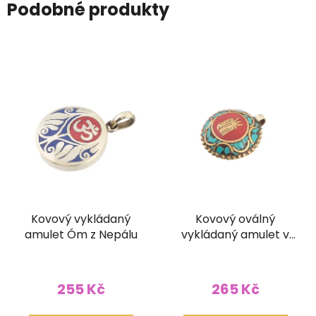
Podobné produkty
Kovový vykládaný
Kovový oválný
amulet Óm z Nepálu
vykládaný amulet v
kašmírském stylu Óm
255 Kč
265 Kč