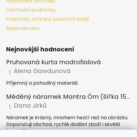
Hodnocení obchodu
Obchodní podmínky
Podmínky ochrany osobních údajů
Mapa serveru
Nejnovější hodnocení
Pruhovaná kurta modrofialová
Alena Gawdunová
|
Hodnocení produktu je 5 z 5 hvězdiček.
Příjemný a pohodlný materiál.
Měděný náramek Mantra Óm (šířka 15 mm)
Dana Jirků
|
Hodnocení produktu je 5 z 5 hvězdiček.
Náramek je krásný, mnohem hezčí než na obrázku.
Doporučuji obchod, rychlé dodání zboží i skvělá
komunikace