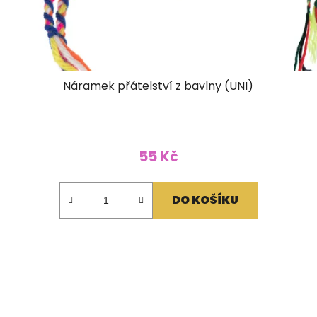
Náramek přátelství z bavlny (UNI)
55 Kč
DO KOŠÍKU