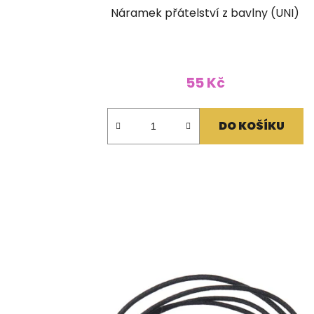
Náramek přátelství z bavlny (UNI)
55 Kč
DO KOŠÍKU