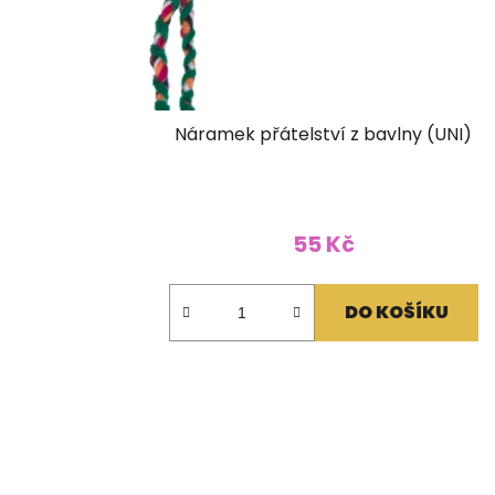
Náramek přátelství z bavlny (UNI)
55 Kč
DO KOŠÍKU