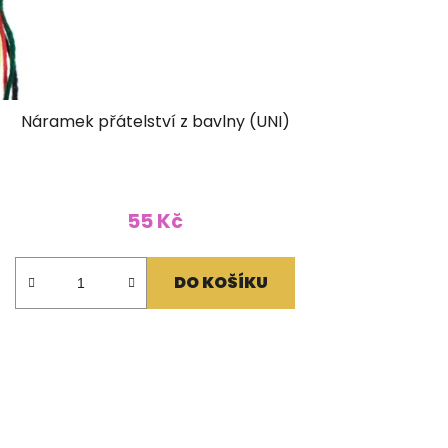
Náramek přátelství z bavlny (UNI)
55 Kč
DO KOŠÍKU