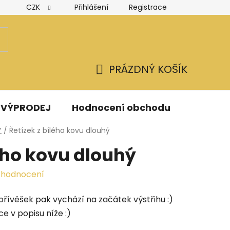
CZK
Přihlášení
Registrace
Hodnocení obchodu
Obchodní podmínky
Podmínk
PRÁZDNÝ KOŠÍK
NÁKUPNÍ
KOŠÍK
VÝPRODEJ
Hodnocení obchodu
Kontak
Y
/
Řetízek z bílého kovu dlouhý
lého kovu dlouhý
 hodnocení
(přívěšek pak vychází na začátek výstřihu :)
ce v popisu níže :)