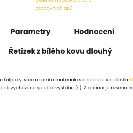
Odesílám zpravidla do 3
pracovních dnů.
Parametry
Hodnocení
Řetízek z bílého kovu dlouhý
vu (alpaky, více o tomto materiálu se dočtete ve článku
M
k pak vychází na spodek výstřihu :) ). Zapínání je řešeno na