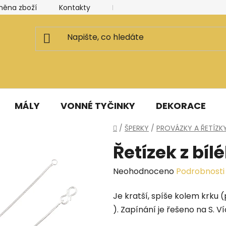
měna zboží
Kontakty
Kancelář a ateliér
Blog
MÁLY
VONNÉ TYČINKY
DEKORACE
Domů
/
ŠPERKY
/
PROVÁZKY A ŘETÍZK
Řetízek z bí
Průměrné
Neohodnoceno
Podrobnosti
hodnocení
Je kratší, spíše kolem krku 
produktu
). Zapínání je řešeno na S. Ví
je
0,0