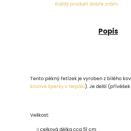
Každý produkt dobře znám.
Popis
Tento pěkný řetízek je vyroben z bílého ko
kovové šperky v Nepálu
). Je delší (přívěše
Velikost:
celková délka cca 51 cm