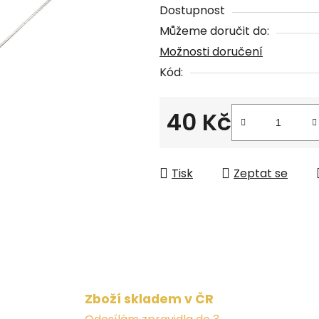
Dostupnost
z
Můžeme doručit do:
5
Možnosti doručení
hvězdiček.
Kód:
40 Kč
Měrná cena:
Tisk
Zeptat se
Zboží skladem v ČR