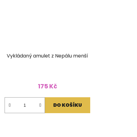
Vykládaný amulet z Nepálu menší
175 Kč
DO KOŠÍKU