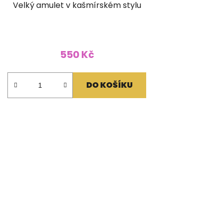
Velký amulet v kašmírském stylu
550 Kč
DO KOŠÍKU