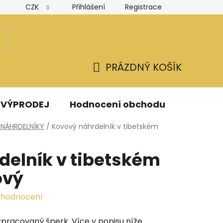
CZK
Přihlášení
Registrace
Hodnocení obchodu
Obchodní podmínky
Podmínk
PRÁZDNÝ KOŠÍK
NÁKUPNÍ
KOŠÍK
VÝPRODEJ
Hodnocení obchodu
Kontak
NÁHRDELNÍKY
/
Kovový náhrdelník v tibetském
delník v tibetském
ový
 hodnocení
pracovaný šperk. Více v popisu níže.