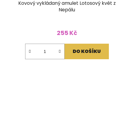
Kovový vykládaný amulet Lotosový květ z
Nepálu
255 Kč
DO KOŠÍKU