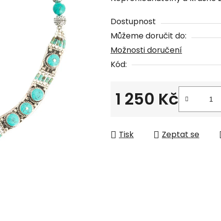
produktu
je
Dostupnost
0,0
Můžeme doručit do:
z
Možnosti doručení
5
Kód:
hvězdiček.
1 250 Kč
Měrná cena:
Tisk
Zeptat se