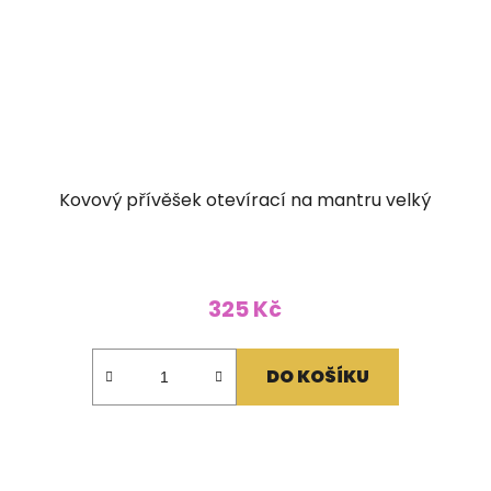
Kovový přívěšek otevírací na mantru velký
325 Kč
DO KOŠÍKU