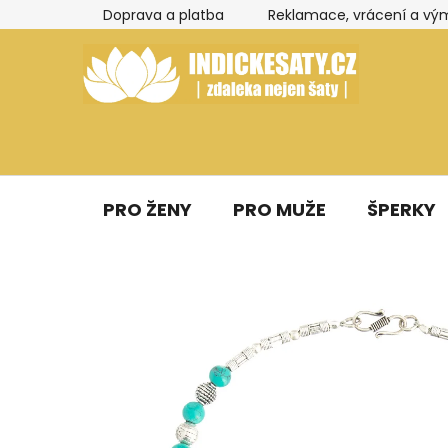
Přejít
Doprava a platba
Reklamace, vrácení a vý
na
obsah
PRO ŽENY
PRO MUŽE
ŠPERKY