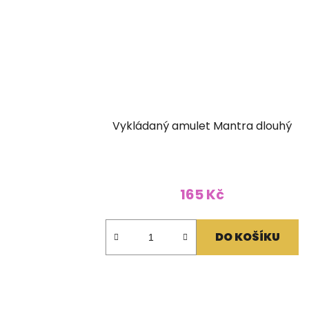
Vykládaný amulet Mantra dlouhý
165 Kč
DO KOŠÍKU