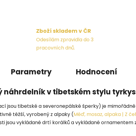
Zboží skladem v ČR
Odesílám zpravidla do 3
pracovních dnů.
Parametry
Hodnocení
 náhrdelník v tibetském stylu tyrky
ací jsou tibetské a severonepálské šperky) je mimořádně 
ivně těžší, vyrobený z alpaky (
Měď, mosaz, alpaka | Z če
sti jsou vykládané drtí korálků a vykládané ornamentem