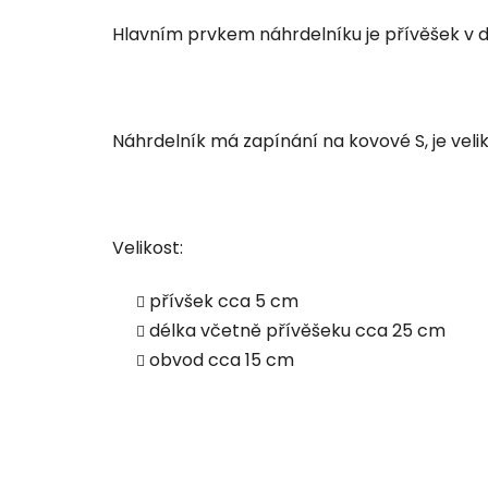
Hlavním prvkem náhrdelníku je přívěšek v dol
Náhrdelník má zapínání na kovové S, je veli
Velikost:
přívšek cca 5 cm
délka včetně přívěšeku cca 25 cm
obvod cca 15 cm