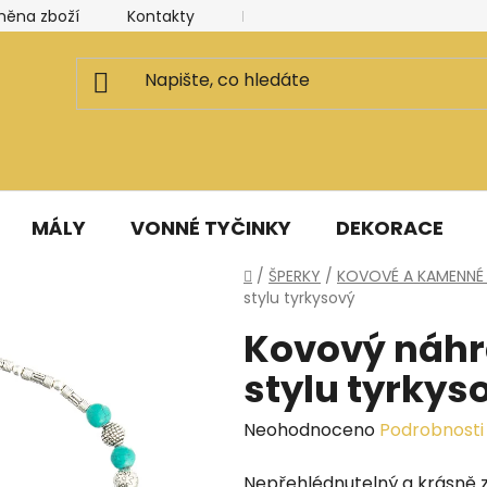
měna zboží
Kontakty
Kancelář a ateliér
Blog
MÁLY
VONNÉ TYČINKY
DEKORACE
Domů
/
ŠPERKY
/
KOVOVÉ A KAMENNÉ 
stylu tyrkysový
Kovový náhr
stylu tyrkys
Průměrné
Neohodnoceno
Podrobnosti
hodnocení
Nepřehlédnutelný a krásně z