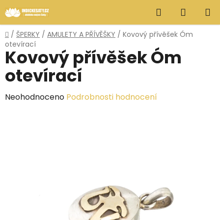
Přejít
Hledat
NÁKUP
na
obsah
KOŠÍK
Domů
/
ŠPERKY
/
AMULETY A PŘÍVĚŠKY
/
Kovový přívěšek Óm
otevírací
Kovový přívěšek Óm
otevírací
Průměrné
Neohodnoceno
Podrobnosti hodnocení
hodnocení
produktu
je
0,0
z
5
hvězdiček.