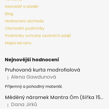
Kancelář a ateliér
Blog
Hodnocení obchodu
Obchodní podmínky
Podmínky ochrany osobních údajů
Mapa serveru
Nejnovější hodnocení
Pruhovaná kurta modrofialová
Alena Gawdunová
|
Hodnocení produktu je 5 z 5 hvězdiček.
Příjemný a pohodlný materiál.
Měděný náramek Mantra Óm (šířka 15 mm)
Dana Jirků
|
Hodnocení produktu je 5 z 5 hvězdiček.