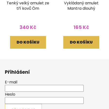
Tenký velký amulet ze
Vykládaný amulet
tří kovů Óm
Mantra dlouhý
340 Kč
165 Kč
DO KOŠÍKU
DO KOŠÍKU
Z
á
Přihlášení
p
a
E-mail
t
í
Heslo