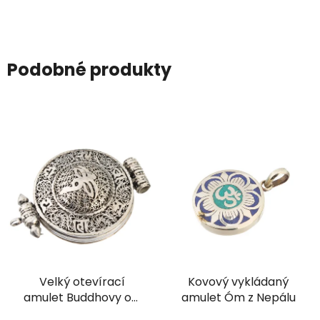
Podobné produkty
Velký otevírací
Kovový vykládaný
amulet Buddhovy oči
amulet Óm z Nepálu
s ornamentem