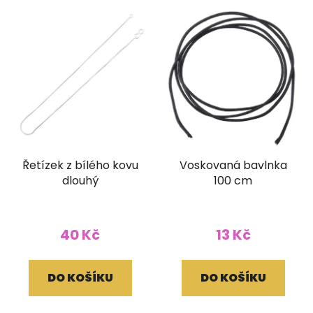
Řetízek z bílého kovu
Voskovaná bavlnka
dlouhý
100 cm
40 Kč
13 Kč
DO KOŠÍKU
DO KOŠÍKU