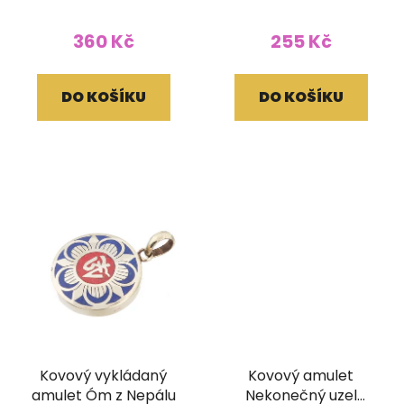
360 Kč
255 Kč
DO KOŠÍKU
DO KOŠÍKU
Kovový vykládaný
Kovový amulet
amulet Óm z Nepálu
Nekonečný uzel