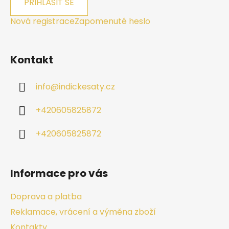
PŘIHLÁSIT SE
Nová registrace
Zapomenuté heslo
Kontakt
info
@
indickesaty.cz
+420605825872
+420605825872
Informace pro vás
Doprava a platba
Reklamace, vrácení a výměna zboží
Kontakty