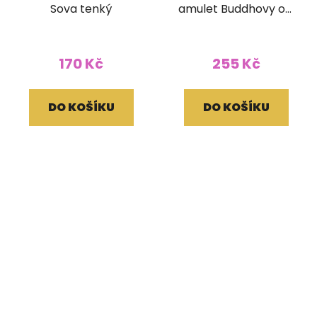
Sova tenký
amulet Buddhovy oči
z Nepálu
170 Kč
255 Kč
DO KOŠÍKU
DO KOŠÍKU