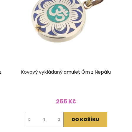
z
Kovový vykládaný amulet Óm z Nepálu
255 Kč
DO KOŠÍKU