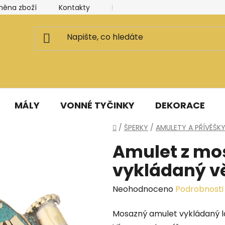
měna zboží
Kontakty
Kancelář a ateliér
Blog
MÁLY
VONNÉ TYČINKY
DEKORACE
Domů
/
ŠPERKY
/
AMULETY A PŘÍVĚŠK
Amulet z mo
vykládaný vě
Průměrné
Neohodnoceno
Podrobnosti
hodnocení
Mosazný amulet vykládaný la
produktu