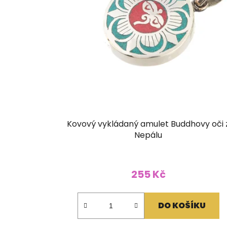
Kovový vykládaný amulet Buddhovy oči 
Nepálu
255 Kč
DO KOŠÍKU