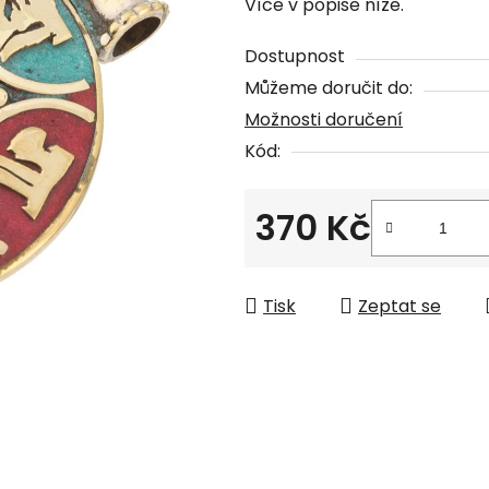
Více v popise níže.
je
0,0
Dostupnost
z
Můžeme doručit do:
5
Možnosti doručení
hvězdiček.
Kód:
370 Kč
Měrná cena:
Tisk
Zeptat se