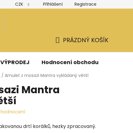
CZK
Přihlášení
Registrace
Hodnocení obchodu
Obchodní podmínky
Podmínk
PRÁZDNÝ KOŠÍK
NÁKUPNÍ
KOŠÍK
VÝPRODEJ
Hodnocení obchodu
Kontak
Y
/
Amulet z mosazi Mantra vykládaný větší
sazi Mantra
tší
 hodnocení
kovanou drtí korálků, hezky zpracovaný.