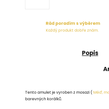
Rád poradím s výběrem
Každý produkt dobře znám.
Popis
A
Tento amulet je vyroben z mosazi (
Měď, mo
barevných korálků.