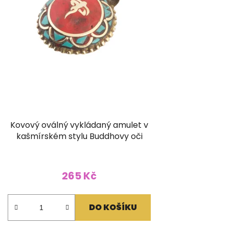
Kovový oválný vykládaný amulet v
kašmírském stylu Buddhovy oči
265 Kč
DO KOŠÍKU