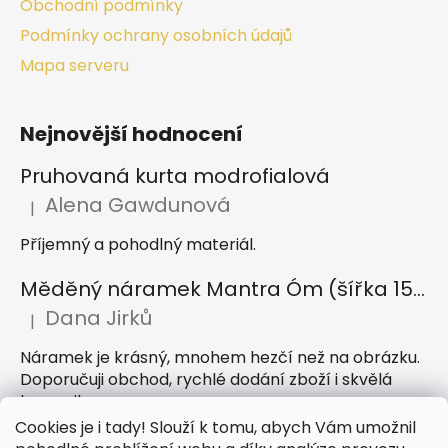
Obchodní podmínky
Podmínky ochrany osobních údajů
Mapa serveru
Nejnovější hodnocení
Pruhovaná kurta modrofialová
Alena Gawdunová
|
Hodnocení produktu je 5 z 5 hvězdiček.
Příjemný a pohodlný materiál.
Měděný náramek Mantra Óm (šířka 15 mm)
Dana Jirků
|
Hodnocení produktu je 5 z 5 hvězdiček.
Náramek je krásný, mnohem hezčí než na obrázku.
Doporučuji obchod, rychlé dodání zboží i skvělá
komunikace
Cookies je i tady! Slouží k tomu, abych Vám umožnil
Indický sárong z rayonu Nazar světle modrý