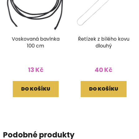
Voskovaná bavlnka
Řetízek z bílého kovu
100 cm
dlouhý
13 Kč
40 Kč
DO KOŠÍKU
DO KOŠÍKU
Podobné produkty