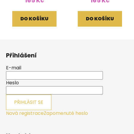
165 Kč
165 Kč
DO KOŠÍKU
DO KOŠÍKU
Z
á
Přihlášení
p
a
E-mail
t
í
Heslo
PŘIHLÁSIT SE
Nová registrace
Zapomenuté heslo