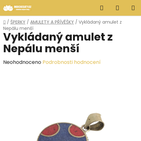
Přejít
Hledat
NÁKUP
na
obsah
KOŠÍK
Domů
/
ŠPERKY
/
AMULETY A PŘÍVĚŠKY
/
Vykládaný amulet z
Nepálu menší
Vykládaný amulet z
Nepálu menší
Průměrné
Neohodnoceno
Podrobnosti hodnocení
hodnocení
produktu
je
0,0
z
5
hvězdiček.