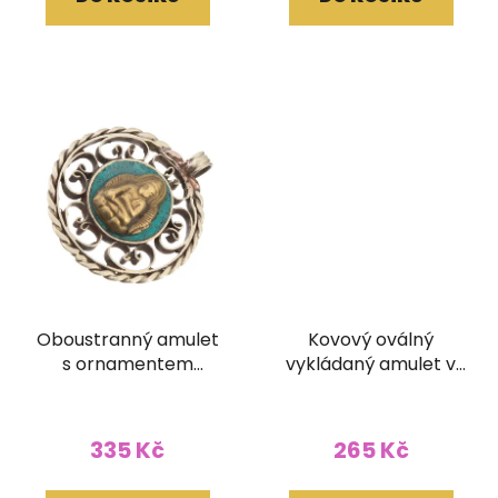
Oboustranný amulet
Kovový oválný
s ornamentem
vykládaný amulet v
Buddha
kašmírském stylu
Buddhovy oči
335 Kč
265 Kč