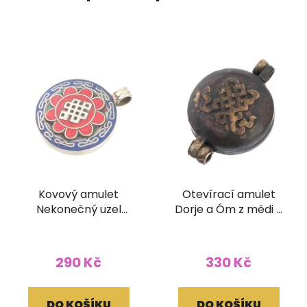
Kovový amulet
Otevírací amulet
Nekonečný uzel
Dorje a Óm z mědi a
vykládaný
mosazi velký
290 Kč
330 Kč
DO KOŠÍKU
DO KOŠÍKU