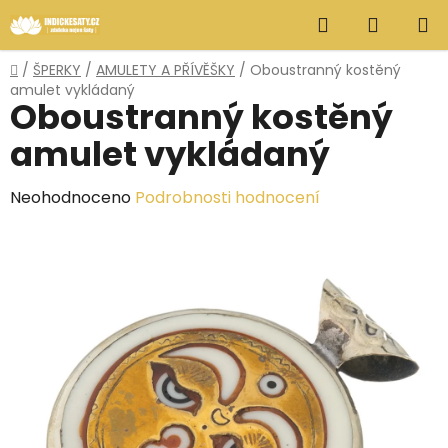
Přejít
Hledat
NÁKUP
na
obsah
KOŠÍK
Domů
/
ŠPERKY
/
AMULETY A PŘÍVĚŠKY
/
Oboustranný kostěný
amulet vykládaný
Oboustranný kostěný
amulet vykládaný
Průměrné
Neohodnoceno
Podrobnosti hodnocení
hodnocení
produktu
je
0,0
z
5
hvězdiček.