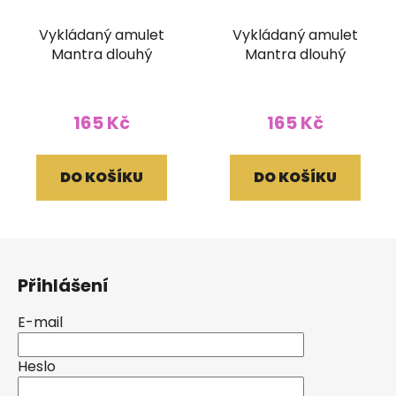
Vykládaný amulet
Vykládaný amulet
Mantra dlouhý
Mantra dlouhý
165 Kč
165 Kč
DO KOŠÍKU
DO KOŠÍKU
Z
á
Přihlášení
p
a
E-mail
t
í
Heslo