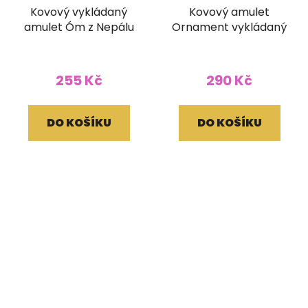
Kovový vykládaný
Kovový amulet
amulet Óm z Nepálu
Ornament vykládaný
255 Kč
290 Kč
DO KOŠÍKU
DO KOŠÍKU