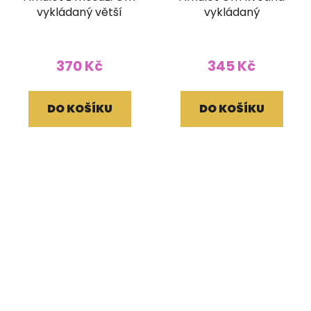
vykládaný větší
vykládaný
370 Kč
345 Kč
DO KOŠÍKU
DO KOŠÍKU