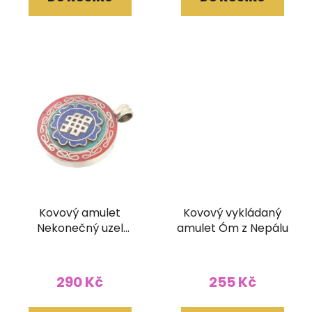
Kovový amulet
Kovový vykládaný
Nekonečný uzel
amulet Óm z Nepálu
vykládaný
290 Kč
255 Kč