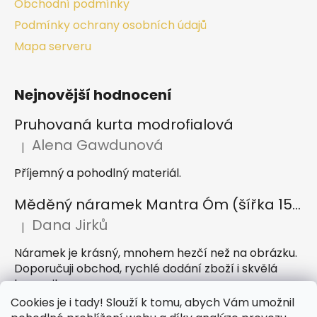
Obchodní podmínky
Podmínky ochrany osobních údajů
Mapa serveru
Nejnovější hodnocení
Pruhovaná kurta modrofialová
Alena Gawdunová
|
Hodnocení produktu je 5 z 5 hvězdiček.
Příjemný a pohodlný materiál.
Měděný náramek Mantra Óm (šířka 15 mm)
Dana Jirků
|
Hodnocení produktu je 5 z 5 hvězdiček.
Náramek je krásný, mnohem hezčí než na obrázku.
Doporučuji obchod, rychlé dodání zboží i skvělá
komunikace
Cookies je i tady! Slouží k tomu, abych Vám umožnil
Indický sárong z rayonu Nazar světle modrý