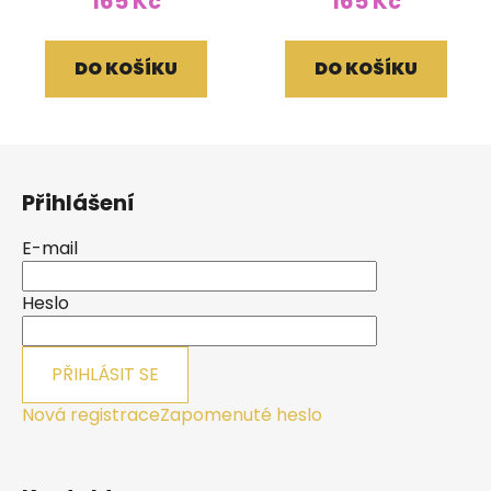
165 Kč
165 Kč
DO KOŠÍKU
DO KOŠÍKU
Z
á
Přihlášení
p
a
E-mail
t
í
Heslo
PŘIHLÁSIT SE
Nová registrace
Zapomenuté heslo