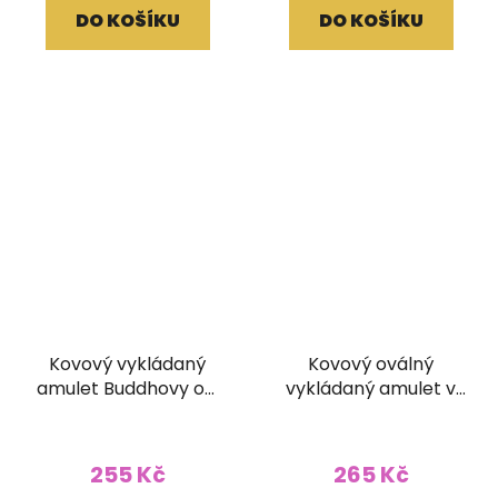
DO KOŠÍKU
DO KOŠÍKU
Kovový vykládaný
Kovový oválný
amulet Buddhovy oči
vykládaný amulet v
z Nepálu
kašmírském stylu
Buddhovy oči
255 Kč
265 Kč