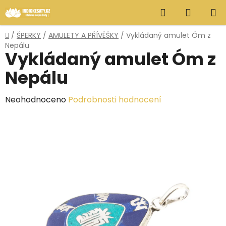
Přejít
Hledat
NÁKUP
na
obsah
KOŠÍK
Domů
/
ŠPERKY
/
AMULETY A PŘÍVĚŠKY
/
Vykládaný amulet Óm z
Nepálu
Vykládaný amulet Óm z
Nepálu
Průměrné
Neohodnoceno
Podrobnosti hodnocení
hodnocení
produktu
je
0,0
z
5
hvězdiček.