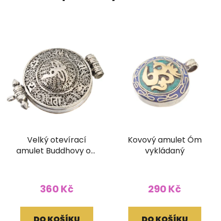
Velký otevírací
Kovový amulet Óm
amulet Buddhovy oči
vykládaný
s ornamentem
360 Kč
290 Kč
DO KOŠÍKU
DO KOŠÍKU