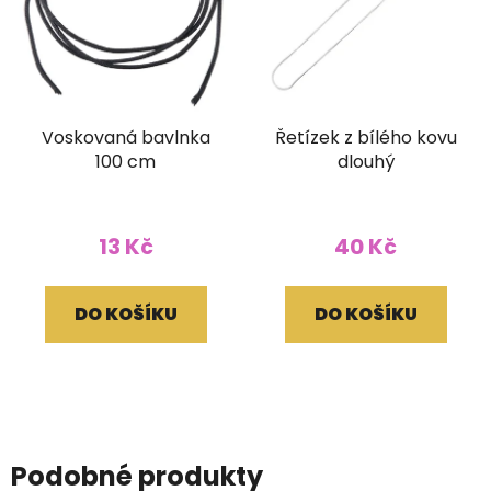
Voskovaná bavlnka
Řetízek z bílého kovu
100 cm
dlouhý
13 Kč
40 Kč
DO KOŠÍKU
DO KOŠÍKU
Podobné produkty