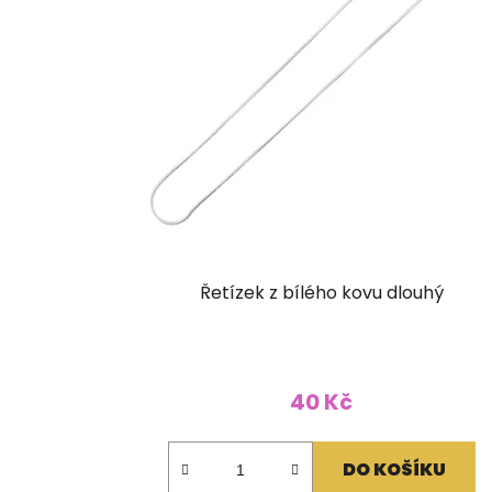
Řetízek z bílého kovu dlouhý
40 Kč
DO KOŠÍKU