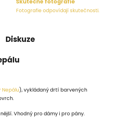
Skutečné fotografie
Fotografie odpovídají skutečnosti.
Diskuze
epálu
v Nepálu
), vykládaný drtí barvených
ovrch.
znější. Vhodný pro dámy i pro pány.