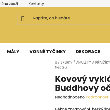
měna zboží
Kontakty
Kancelář a ateliér
Blog
MÁLY
VONNÉ TYČINKY
DEKORACE
Domů
/
ŠPERKY
/
AMULETY A PŘÍVĚŠK
Nepálu
Kovový vykl
Buddhovy oč
Průměrné
Neohodnoceno
Podrobnosti
hodnocení
Pěkné zpracování, hezký špe