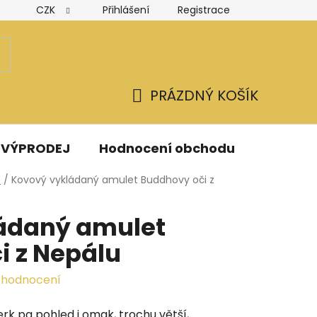
CZK
Přihlášení
Registrace
Hodnocení obchodu
Obchodní podmínky
Podmínk
PRÁZDNÝ KOŠÍK
NÁKUPNÍ
KOŠÍK
VÝPRODEJ
Hodnocení obchodu
Kontak
Y
/
Kovový vykládaný amulet Buddhovy oči z
ádaný amulet
i z Nepálu
 hodnocení
rk pa pohled i omak, trochu větší,