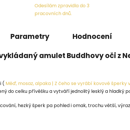
Odesílám zpravidla do 3
pracovních dnů.
Parametry
Hodnocení
vykládaný amulet Buddhovy oči z N
i (
Měď, mosaz, alpaka | Z čeho se vyrábí kovové šperky 
ý do celku přívěšku a vytváří jednolitý lesklý a hladký p
cování, hezký šperk pa pohled i omak, trochu větší, výra