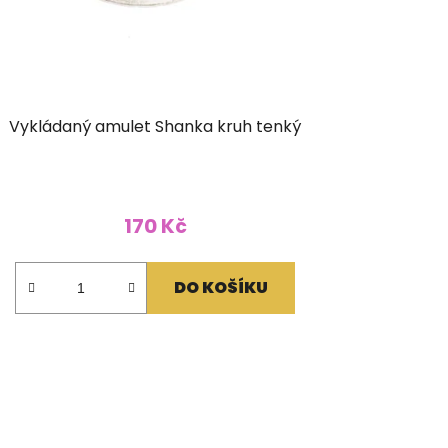
Vykládaný amulet Shanka kruh tenký
170 Kč
DO KOŠÍKU