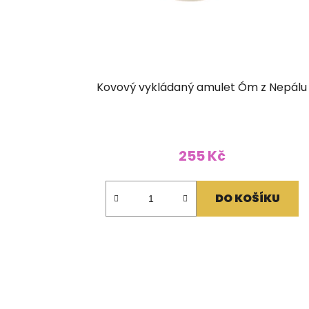
Kovový vykládaný amulet Óm z Nepálu
255 Kč
DO KOŠÍKU