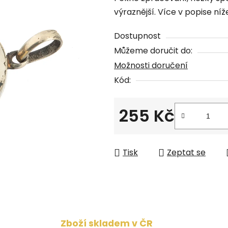
produktu
výraznější. Více v popise níž
je
0,0
Dostupnost
z
Můžeme doručit do:
5
Možnosti doručení
hvězdiček.
Kód:
255 Kč
Měrná cena:
Tisk
Zeptat se
Zboží skladem v ČR