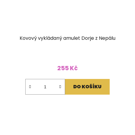
Kovový vykládaný amulet Dorje z Nepálu
255 Kč
DO KOŠÍKU