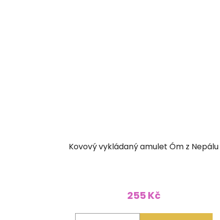
Kovový vykládaný amulet Óm z Nepálu
255 Kč