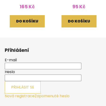
165 Kč
95 Kč
DO KOŠÍKU
DO KOŠÍKU
Z
á
Přihlášení
p
a
E-mail
t
í
Heslo
PŘIHLÁSIT SE
Nová registrace
Zapomenuté heslo