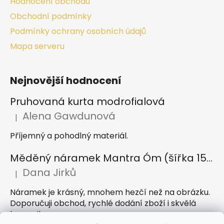
Hodnocení obchodu
Obchodní podmínky
Podmínky ochrany osobních údajů
Mapa serveru
Nejnovější hodnocení
Pruhovaná kurta modrofialová
Alena Gawdunová
|
Hodnocení produktu je 5 z 5 hvězdiček.
Příjemný a pohodlný materiál.
Měděný náramek Mantra Óm (šířka 15 mm)
Dana Jirků
|
Hodnocení produktu je 5 z 5 hvězdiček.
Náramek je krásný, mnohem hezčí než na obrázku.
Doporučuji obchod, rychlé dodání zboží i skvělá
komunikace