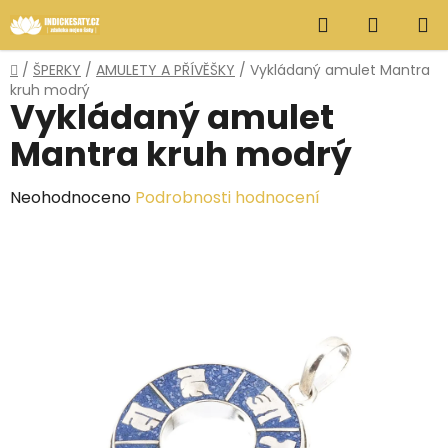
Přejít
Hledat
NÁKUP
na
obsah
KOŠÍK
Domů
/
ŠPERKY
/
AMULETY A PŘÍVĚŠKY
/
Vykládaný amulet Mantra
kruh modrý
Vykládaný amulet
Mantra kruh modrý
Průměrné
Neohodnoceno
Podrobnosti hodnocení
hodnocení
produktu
je
0,0
z
5
hvězdiček.