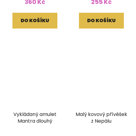
360 Kč
255 Kč
DO KOŠÍKU
DO KOŠÍKU
Vykládaný amulet
Malý kovový přívěšek
Mantra dlouhý
z Nepálu