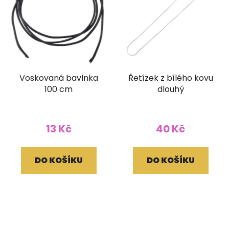
Voskovaná bavlnka
Řetízek z bílého kovu
100 cm
dlouhý
13 Kč
40 Kč
DO KOŠÍKU
DO KOŠÍKU