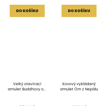
DO KOŠÍKU
DO KOŠÍKU
Velký otevírací
Kovový vykládaný
amulet Buddhovy oči
amulet Óm z Nepálu
s ornamentem