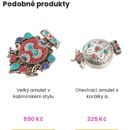
Podobné produkty
Velký amulet v
Otevírací amulet s
kašmírském stylu
korálky a
ornamentem
550 Kč
325 Kč