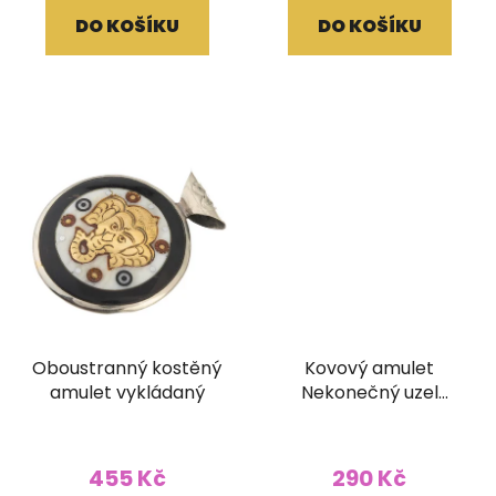
DO KOŠÍKU
DO KOŠÍKU
Oboustranný kostěný
Kovový amulet
amulet vykládaný
Nekonečný uzel
vykládaný
455 Kč
290 Kč