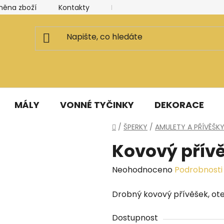
měna zboží
Kontakty
Kancelář a ateliér
Blog
MÁLY
VONNÉ TYČINKY
DEKORACE
Domů
/
ŠPERKY
/
AMULETY A PŘÍVĚŠK
Kovový přív
Průměrné
Neohodnoceno
Podrobnosti
hodnocení
Drobný kovový přívěšek, otev
produktu
je
Dostupnost
0,0