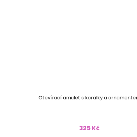
Otevírací amulet s korálky a ornament
325 Kč