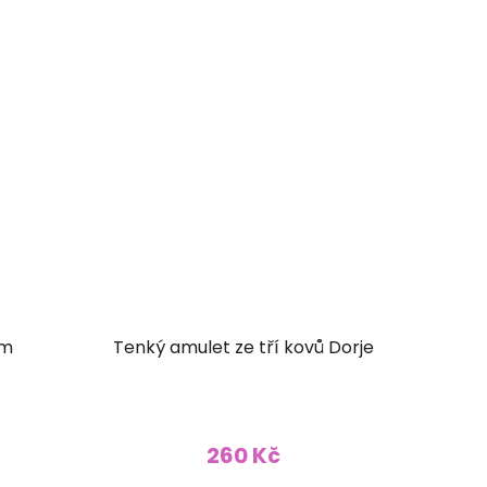
em
Tenký amulet ze tří kovů Dorje
260 Kč