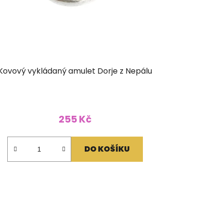
Kovový vykládaný amulet Dorje z Nepálu
255 Kč
DO KOŠÍKU