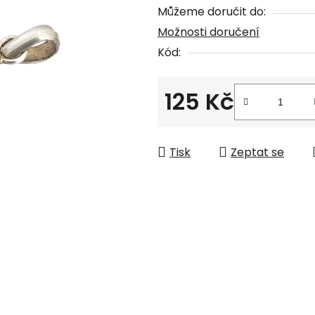
Můžeme doručit do:
z
Možnosti doručení
5
Kód:
hvězdiček.
125 Kč
Měrná cena:
Tisk
Zeptat se