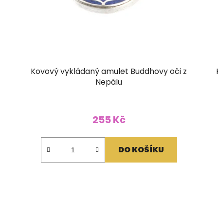
Kovový vykládaný amulet Buddhovy oči z
Nepálu
255 Kč
DO KOŠÍKU