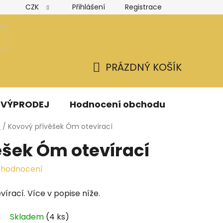
CZK
Přihlášení
Registrace
Hodnocení obchodu
Obchodní podmínky
Podmínk
PRÁZDNÝ KOŠÍK
NÁKUPNÍ
KOŠÍK
VÝPRODEJ
Hodnocení obchodu
Kontak
Y
/
Kovový přívěšek Óm otevírací
ěšek Óm otevírací
 hodnocení
írací. Více v popise níže.
Skladem
(4 ks)