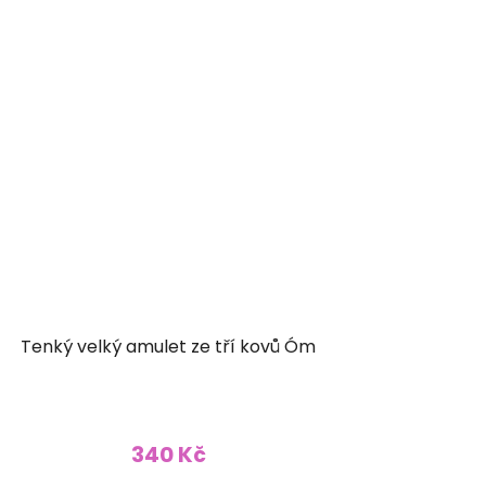
Tenký velký amulet ze tří kovů Óm
340 Kč