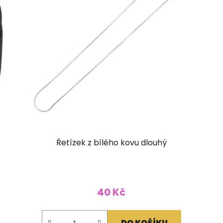
Řetízek z bílého kovu dlouhý
40 Kč
DO KOŠÍKU