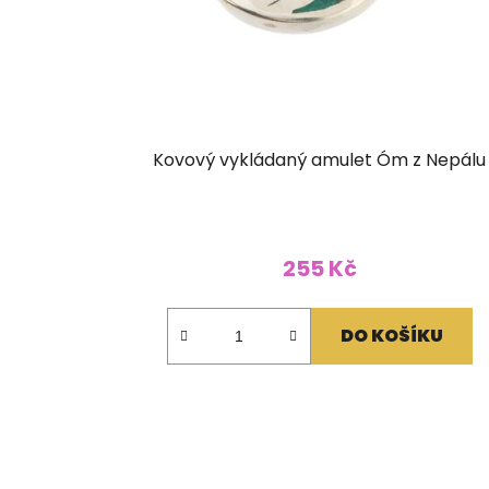
Kovový vykládaný amulet Óm z Nepálu
255 Kč
DO KOŠÍKU