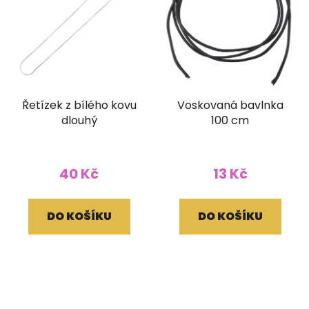
Řetízek z bílého kovu
Voskovaná bavlnka
dlouhý
100 cm
40 Kč
13 Kč
DO KOŠÍKU
DO KOŠÍKU