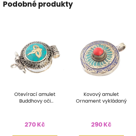
Podobné produkty
Otevírací amulet
Kovový amulet
Buddhovy oči
Ornament vykládaný
tyrkysový
270 Kč
290 Kč