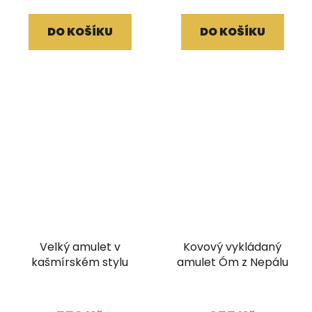
DO KOŠÍKU
DO KOŠÍKU
Velký amulet v
Kovový vykládaný
kašmírském stylu
amulet Óm z Nepálu