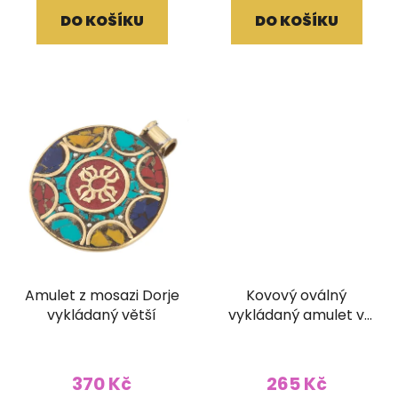
DO KOŠÍKU
DO KOŠÍKU
Amulet z mosazi Dorje
Kovový oválný
vykládaný větší
vykládaný amulet v
kašmírském stylu Jin
a Jang
370 Kč
265 Kč