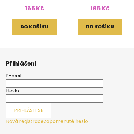
165 Kč
185 Kč
DO KOŠÍKU
DO KOŠÍKU
Z
á
Přihlášení
p
a
E-mail
t
í
Heslo
PŘIHLÁSIT SE
Nová registrace
Zapomenuté heslo