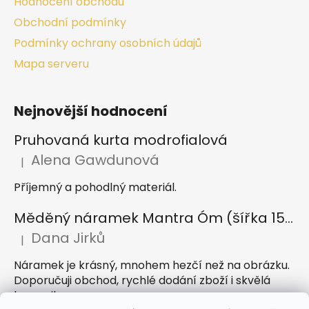
Hodnocení obchodu
Obchodní podmínky
Podmínky ochrany osobních údajů
Mapa serveru
Nejnovější hodnocení
Pruhovaná kurta modrofialová
Alena Gawdunová
|
Hodnocení produktu je 5 z 5 hvězdiček.
Příjemný a pohodlný materiál.
Měděný náramek Mantra Óm (šířka 15 mm)
Dana Jirků
|
Hodnocení produktu je 5 z 5 hvězdiček.
Náramek je krásný, mnohem hezčí než na obrázku.
Doporučuji obchod, rychlé dodání zboží i skvělá
komunikace