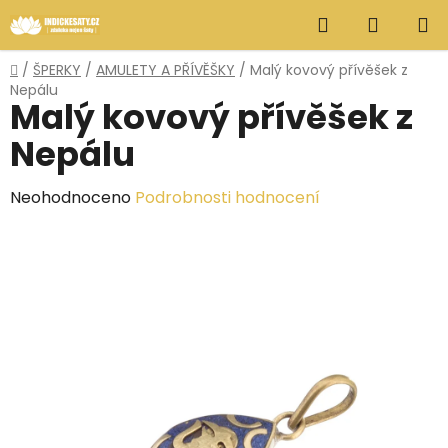
Přejít
Hledat
NÁKUP
na
obsah
KOŠÍK
Domů
/
ŠPERKY
/
AMULETY A PŘÍVĚŠKY
/
Malý kovový přívěšek z
Nepálu
Malý kovový přívěšek z
Nepálu
Průměrné
Neohodnoceno
Podrobnosti hodnocení
hodnocení
produktu
je
0,0
z
5
hvězdiček.