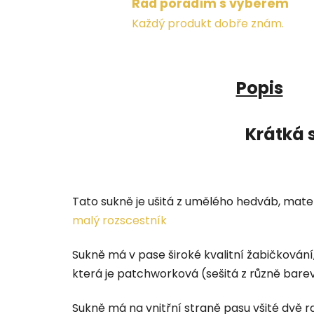
Rád poradím s výběrem
Každý produkt dobře znám.
Popis
Krátká 
Tato sukně je ušitá z umělého hedváb, mater
malý rozscestník
Sukně má v pase široké kvalitní žabičkování
která je patchworková (sešitá z různě barev
Sukně má na vnitřní straně pasu všité dvě 