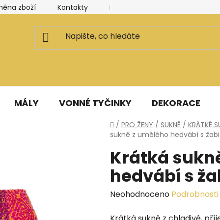
měna zboží
Kontakty
Kancelář a ateliér
Blog
MÁLY
VONNÉ TYČINKY
DEKORACE
Domů
/
PRO ŽENY
/
SUKNĚ
/
KRÁTKÉ S
sukně z umělého hedvábí s žab
Krátká sukn
hedvábí s ž
Průměrné
Neohodnoceno
Podrobnosti
hodnocení
Krátká sukně z chladivé, pří