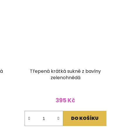
rá
Třepená krátká sukně z bavlny
zelenohnědá
395 Kč
DO KOŠÍKU