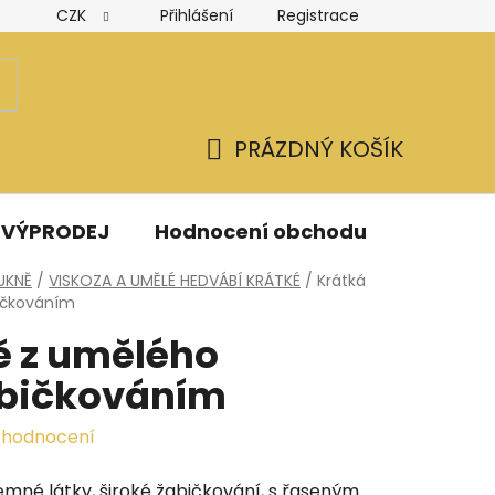
CZK
Přihlášení
Registrace
Hodnocení obchodu
Obchodní podmínky
Podmínk
PRÁZDNÝ KOŠÍK
NÁKUPNÍ
KOŠÍK
VÝPRODEJ
Hodnocení obchodu
Kontak
UKNĚ
/
VISKOZA A UMĚLÉ HEDVÁBÍ KRÁTKÉ
/
Krátká
ičkováním
ě z umělého
abičkováním
 hodnocení
jemné látky, široké žabičkování, s řaseným