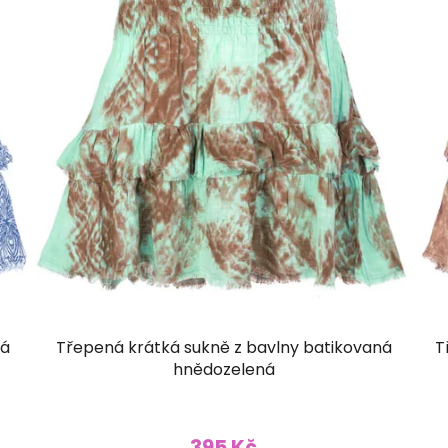
lá
Třepená krátká sukně z bavlny batikovaná
T
hnědozelená
395 Kč