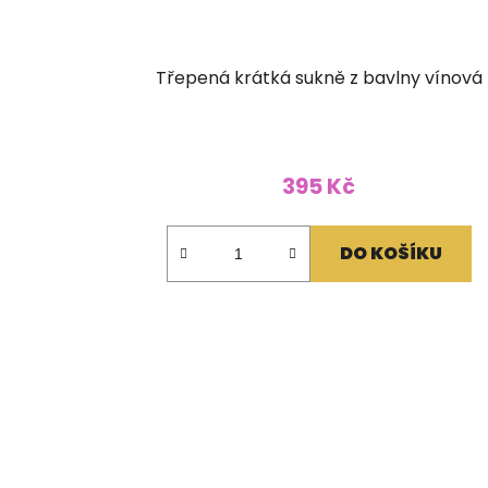
Třepená krátká sukně z bavlny vínová
395 Kč
DO KOŠÍKU