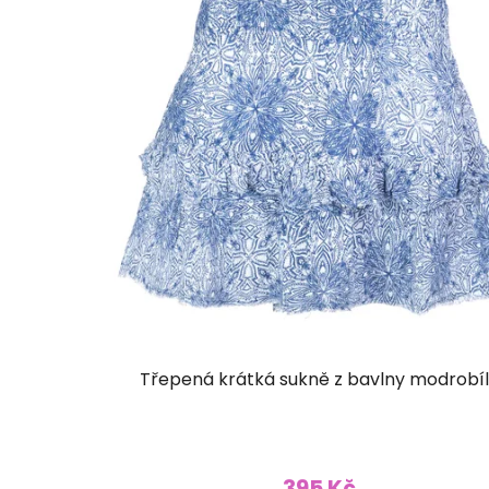
Třepená krátká sukně z bavlny modrobí
395 Kč