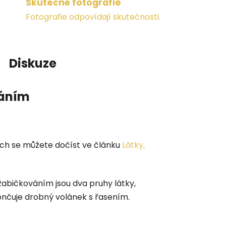
Skutečné fotografie
Fotografie odpovídají skutečnosti.
Diskuze
váním
lech se můžete dočíst ve článku
Látky,
žabičkováním jsou dva pruhy látky,
končuje drobný volánek s řasením.