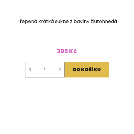
Třepená krátká sukně z bavlny žlutohnědá
395 Kč
DO KOŠÍKU