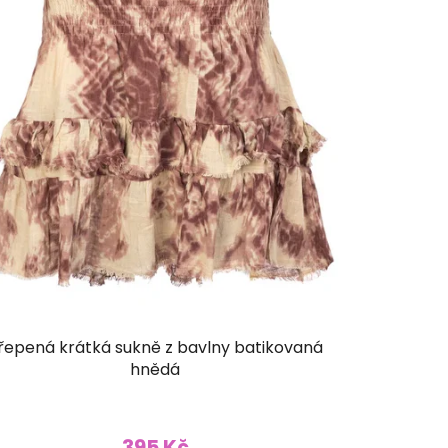
řepená krátká sukně z bavlny batikovaná
hnědá
395 Kč