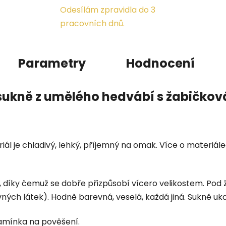
Odesílám zpravidla do 3
pracovních dnů.
Parametry
Hodnocení
sukně z umělého hedvábí s žabičko
iál je chladivý, lehký, příjemný na omak. Více o materiá
, díky čemuž se dobře přizpůsobí vícero velikostem. Pod 
ných látek). Hodně barevná, veselá, každá jiná. Sukně u
ramínka na pověšení.