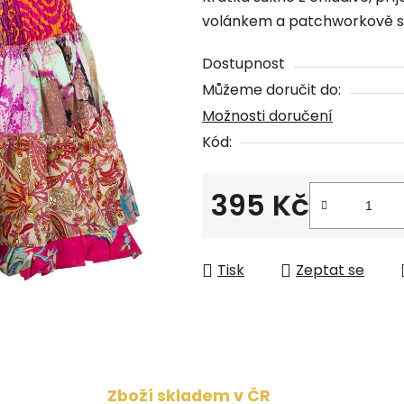
produktu
volánkem a patchworkově seš
je
0,0
Dostupnost
z
Můžeme doručit do:
5
Možnosti doručení
hvězdiček.
Kód:
395 Kč
Měrná cena:
Tisk
Zeptat se
Zboží skladem v ČR