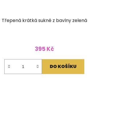
Třepená krátká sukně z bavlny zelená
395 Kč
DO KOŠÍKU