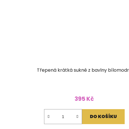
Třepená krátká sukně z bavlny bílomod
395 Kč
DO KOŠÍKU