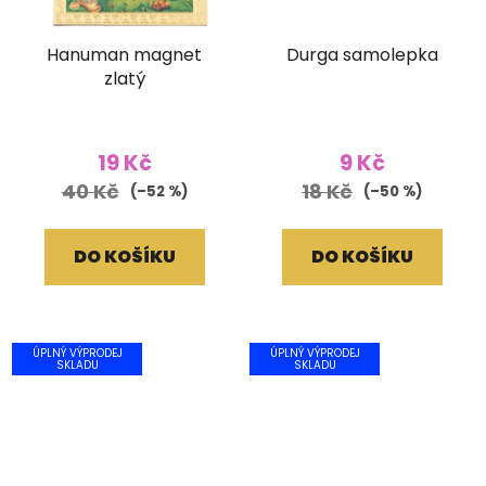
Hanuman magnet
Durga samolepka
zlatý
19 Kč
9 Kč
40 Kč
18 Kč
(–52 %)
(–50 %)
DO KOŠÍKU
DO KOŠÍKU
ÚPLNÝ VÝPRODEJ
ÚPLNÝ VÝPRODEJ
SKLADU
SKLADU