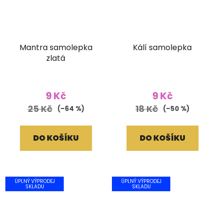
Mantra samolepka
Kálí samolepka
zlatá
9 Kč
9 Kč
25 Kč
18 Kč
(–64 %)
(–50 %)
DO KOŠÍKU
DO KOŠÍKU
ÚPLNÝ VÝPRODEJ
ÚPLNÝ VÝPRODEJ
SKLADU
SKLADU