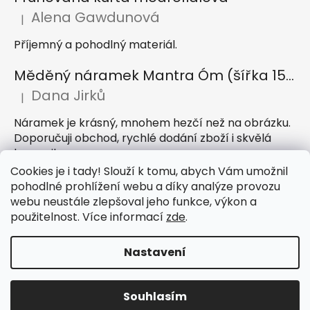
Alena Gawdunová
|
Hodnocení produktu je 5 z 5 hvězdiček.
Příjemný a pohodlný materiál.
Měděný náramek Mantra Óm (šířka 15 mm)
Dana Jirků
|
Hodnocení produktu je 5 z 5 hvězdiček.
Náramek je krásný, mnohem hezčí než na obrázku.
Doporučuji obchod, rychlé dodání zboží i skvělá
komunikace
Cookies je i tady! Slouží k tomu, abych Vám umožnil
Indický sárong z rayonu Nazar světle modrý
pohodlné prohlížení webu a díky analýze provozu
webu neustále zlepšoval jeho funkce, výkon a
Petra Hejátková
|
Hodnocení produktu je 5 z 5 hvězdiček.
použitelnost. Více informací
zde
.
Příjemný sárong, krásná barva
Nastavení
Vytvořil Shoptet
Souhlasím
Copyright 2026
IndickeSaty.cz
. Všechna práva