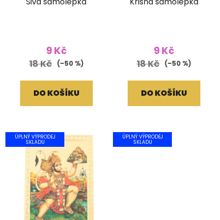
Šiva samolepka
Krišna samolepka
9 Kč
9 Kč
18 Kč
18 Kč
(–50 %)
(–50 %)
DO KOŠÍKU
DO KOŠÍKU
ÚPLNÝ VÝPRODEJ
ÚPLNÝ VÝPRODEJ
SKLADU
SKLADU