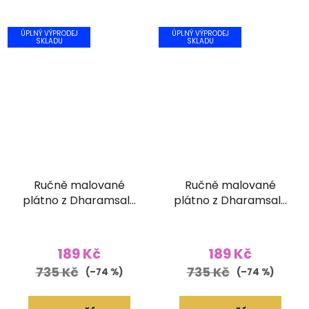
ÚPLNÝ VÝPRODEJ
ÚPLNÝ VÝPRODEJ
SKLADU
SKLADU
Ručně malované
Ručně malované
plátno z Dharamsaly
plátno z Dharamsaly
(42x55 cm)
(42x55 cm)
189 Kč
189 Kč
735 Kč
735 Kč
(–74 %)
(–74 %)