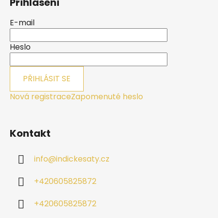
Přihlášení
p
a
E-mail
t
í
Heslo
PŘIHLÁSIT SE
Nová registrace
Zapomenuté heslo
Kontakt
info
@
indickesaty.cz
+420605825872
+420605825872