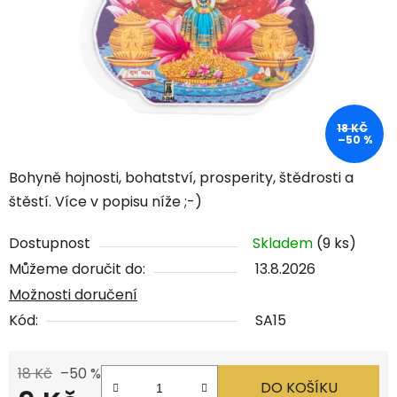
18 KČ
–50 %
Bohyně hojnosti, bohatství, prosperity, štědrosti a
štěstí. Více v popisu níže ;-)
Dostupnost
Skladem
(9 ks)
Můžeme doručit do:
13.8.2026
Možnosti doručení
Kód:
SA15
18 Kč
–50 %
DO KOŠÍKU