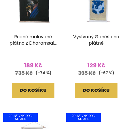
Ručně malované
Vyšívaný Ganéša na
plátno z Dharamsaly
plátně
(42x55 cm)
189 Kč
129 Kč
735 Kč
395 Kč
(–74 %)
(–67 %)
DO KOŠÍKU
DO KOŠÍKU
ÚPLNÝ VÝPRODEJ
ÚPLNÝ VÝPRODEJ
SKLADU
SKLADU