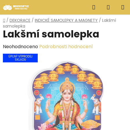
Přejít
Hledat
NÁKUP
na
obsah
KOŠÍK
Domů
/
DEKORACE
/
INDICKÉ SAMOLEPKY A MAGNETY
/
Lakšmí
samolepka
Lakšmí samolepka
Průměrné
Neohodnoceno
Podrobnosti hodnocení
hodnocení
ÚPLNÝ VÝPRODEJ
SKLADU
produktu
je
0,0
z
5
hvězdiček.