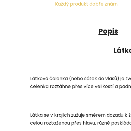
Každý produkt dobře znám.
Popis
Látk
Látková čelenka (nebo šátek do vlasů) je tv
čelenka roztáhne přes více velikostí a pad
Látka se v krajích zužuje směrem dozadu k ž
celou roztaženou přes hlavu, různě poskláda