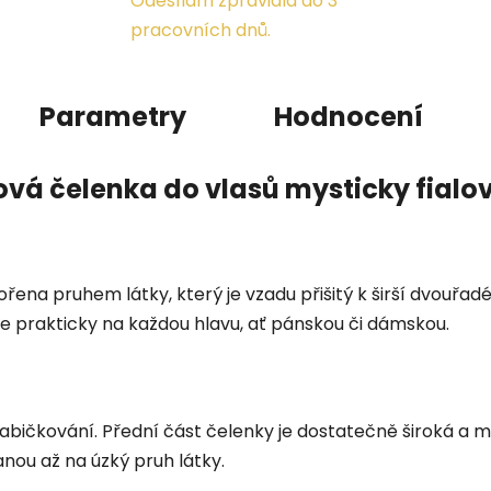
Odesílám zpravidla do 3
pracovních dnů.
Parametry
Hodnocení
ová čelenka do vlasů mysticky fialo
ořena pruhem látky, který je vzadu přišitý k širší dvouřa
ne prakticky na každou hlavu, ať pánskou či dámskou.
abičkování. Přední část čelenky je dostatečně široká a m
nou až na úzký pruh látky.