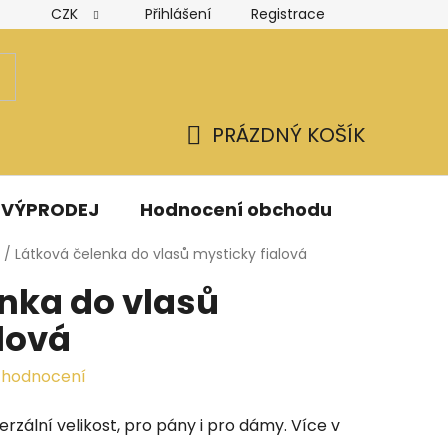
CZK
Přihlášení
Registrace
Hodnocení obchodu
Obchodní podmínky
Podmínk
PRÁZDNÝ KOŠÍK
NÁKUPNÍ
KOŠÍK
VÝPRODEJ
Hodnocení obchodu
Kontak
/
Látková čelenka do vlasů mysticky fialová
nka do vlasů
lová
 hodnocení
erzální velikost, pro pány i pro dámy. Více v