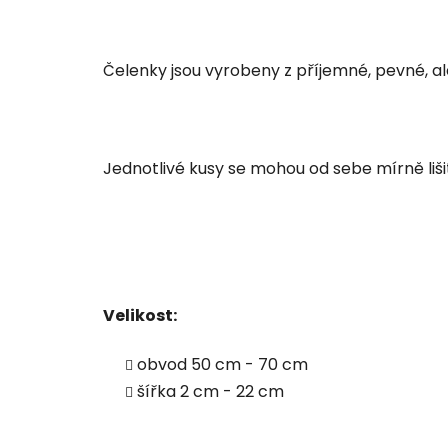
Čelenky jsou vyrobeny z příjemné, pevné, a
Jednotlivé kusy se mohou od sebe mírně lišit
Velikost:
obvod 50 cm - 70 cm
šířka 2 cm - 22 cm