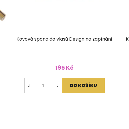
Kovová spona do vlasů Design na zapínání
K
195 Kč
DO KOŠÍKU