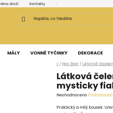
měna zboží
Kontakty
Kancelář a ateliér
Blog
MÁLY
VONNÉ TYČINKY
DEKORACE
Domů
/
PRO ŽENY
/
LÁTKOVÉ ČELENKY
Látková čele
mysticky fia
Průměrné
Neohodnoceno
Podrobnosti
hodnocení
Praktický a milý kousek. Univ
produktu