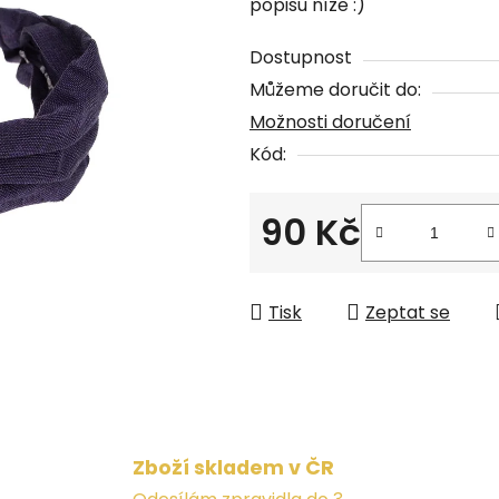
popisu níže :)
je
0,0
Dostupnost
z
Můžeme doručit do:
5
Možnosti doručení
hvězdiček.
Kód:
90 Kč
Měrná cena:
Tisk
Zeptat se
Zboží skladem v ČR