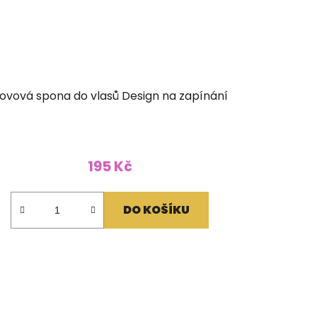
ovová spona do vlasů Design na zapínání
195 Kč
DO KOŠÍKU