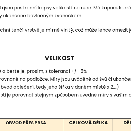
h jsou postranní kapsy velíkostí na ruce. Má kapuci, která
rky ukončené bavlněným zvonečkem.
rchní tenčí vrstvě je mírně vlnitý, což může lehce omezit j
VELIKOST
a berte je, prosím, s tolerancí +/- 5%
rovnané na podložce. Míry jsou uváděné od švů či ukonče
bvod oblečení, tedy jeho šířka v daném místě x 2,...)
ikosti je porovnat stejným způsobem uvedné míry s vaším
CELKOVÁ DÉLKA
DÉ
OBVOD PŘES PRSA