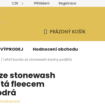
CZK
Přihlášení
Registrace
Hodnocení obchodu
Obchodní podmínky
Podmínk
PRÁZDNÝ KOŠÍK
NÁKUPNÍ
KOŠÍK
VÝPRODEJ
Hodnocení obchodu
Kontak
/
Lehčí bunda ze stonewash bavlny podšitá
 ze stonewash
itá fleecem
odrá
 hodnocení