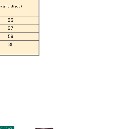
(v jehu středu)
55
57
59
31
Ě V AKCI