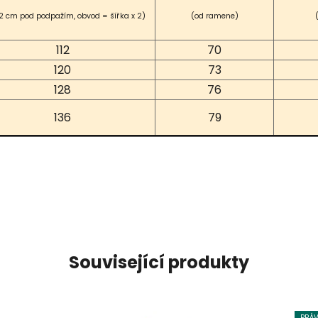
2 cm pod podpažím, obvod = šířka x 2)
(od ramene)
112
70
120
73
128
76
136
79
Související produkty
PRÁV