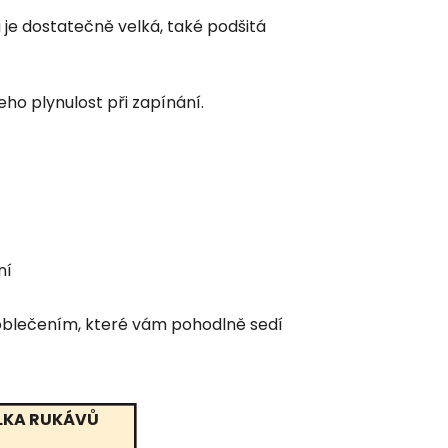
 je dostatečně velká, také podšitá
eho plynulost při zapínání.
ní
 oblečením, které vám pohodlně sedí
LKA RUKÁVŮ