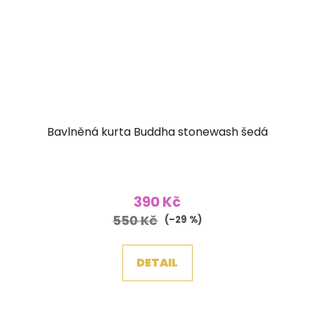
Bavlněná kurta Buddha stonewash šedá
390 Kč
550 Kč
(–29 %)
DETAIL