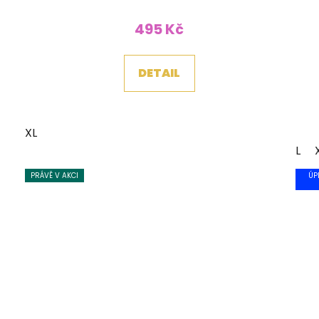
495 Kč
DETAIL
XL
L
PRÁVĚ V AKCI
ÚP