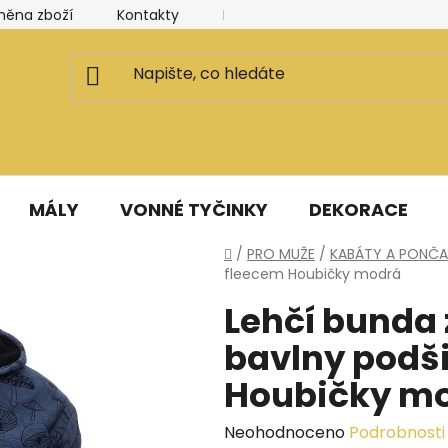
měna zboží
Kontakty
Kancelář a ateliér
Blog
MÁLY
VONNÉ TYČINKY
DEKORACE
Domů
/
PRO MUŽE
/
KABÁTY A PONČA
fleecem Houbičky modrá
Lehčí bunda
bavlny podš
Houbičky m
Průměrné
Neohodnoceno
Podrobnosti