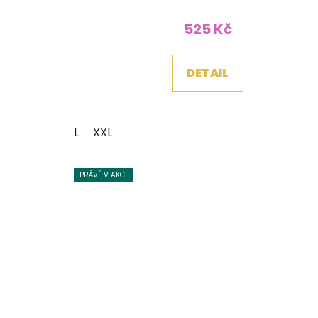
525 Kč
DETAIL
L
XXL
PRÁVĚ V AKCI