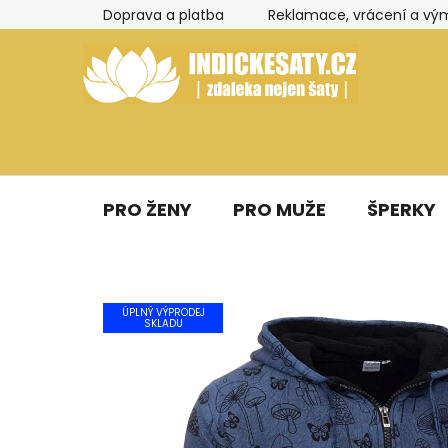
Přejít
Doprava a platba
Reklamace, vrácení a vý
na
obsah
PRO ŽENY
PRO MUŽE
ŠPERKY
ÚPLNÝ VÝPRODEJ
SKLADU