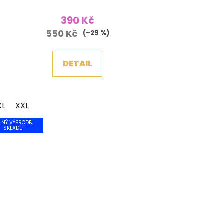
390 Kč
550 Kč
(–29 %)
DETAIL
XL
XXL
LNÝ VÝPRODEJ
SKLADU