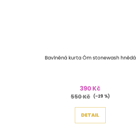
Bavlněná kurta Óm stonewash hnědá
390 Kč
550 Kč
(–29 %)
DETAIL