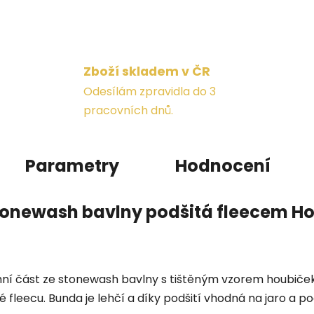
Zboží skladem v ČR
Odesílám zpravidla do 3
pracovních dnů.
Parametry
Hodnocení
stonewash bavlny podšitá fleecem H
rchní část ze stonewash bavlny s tištěným vzorem houbiček
é fleecu. Bunda je lehčí a díky podšití vhodná na jaro a p