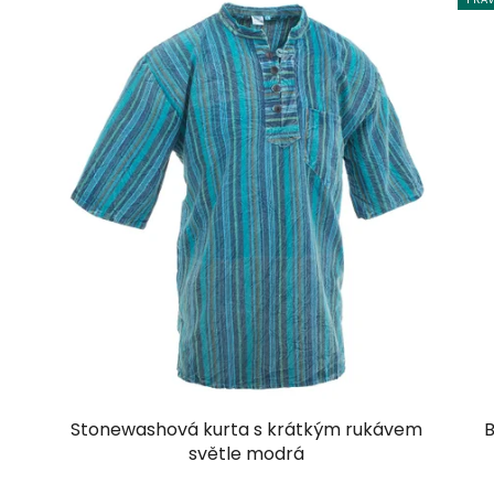
Stonewashová kurta s krátkým rukávem
B
světle modrá