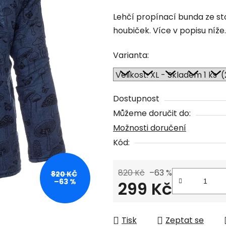
hodnocení
Lehčí propínací bunda ze s
produktu
houbiček. Více v popisu níže.
je
0,0
Varianta:
z
5
hvězdiček.
Dostupnost
Můžeme doručit do:
Možnosti doručení
Kód:
820 Kč
–63 %
820 KČ
–63 %
299 Kč
Měrná cena:
Tisk
Zeptat se