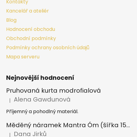
Kontakty
Kancelář a ateliér
Blog
Hodnocení obchodu
Obchodní podmínky
Podmínky ochrany osobních údajů
Mapa serveru
Nejnovější hodnocení
Pruhovaná kurta modrofialová
Alena Gawdunová
|
Hodnocení produktu je 5 z 5 hvězdiček.
Příjemný a pohodlný materiál.
Měděný náramek Mantra Óm (šířka 15 mm)
Dana Jirků
|