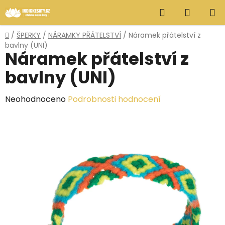
Přejít
Hledat
NÁKUP
na
obsah
KOŠÍK
Domů
/
ŠPERKY
/
NÁRAMKY PŘÁTELSTVÍ
/
Náramek přátelství z
bavlny (UNI)
Náramek přátelství z
bavlny (UNI)
Průměrné
Neohodnoceno
Podrobnosti hodnocení
hodnocení
produktu
je
0,0
z
5
hvězdiček.