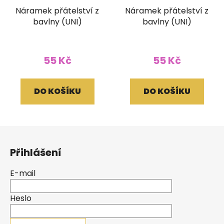
Náramek přátelství z
Náramek přátelství z
bavlny (UNI)
bavlny (UNI)
55 Kč
55 Kč
DO KOŠÍKU
DO KOŠÍKU
Z
á
Přihlášení
p
a
E-mail
t
í
Heslo