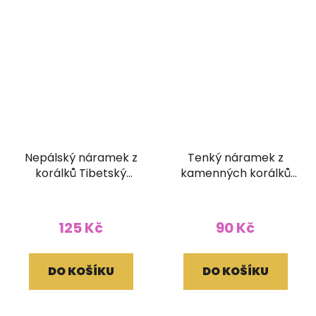
Nepálský náramek z
Tenký náramek z
korálků Tibetský
kamenných korálků
korálek
zelený
125 Kč
90 Kč
DO KOŠÍKU
DO KOŠÍKU