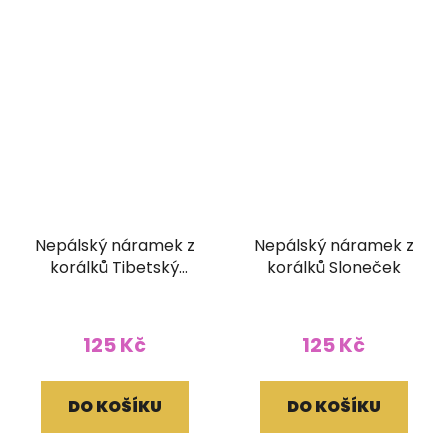
Nepálský náramek z
Nepálský náramek z
korálků Tibetský
korálků Sloneček
korálek
125 Kč
125 Kč
DO KOŠÍKU
DO KOŠÍKU