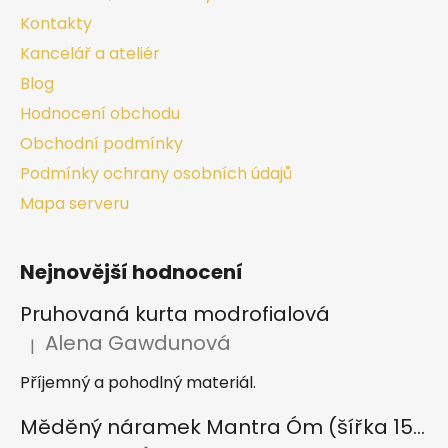
Kontakty
Kancelář a ateliér
Blog
Hodnocení obchodu
Obchodní podmínky
Podmínky ochrany osobních údajů
Mapa serveru
Nejnovější hodnocení
Pruhovaná kurta modrofialová
Alena Gawdunová
|
Hodnocení produktu je 5 z 5 hvězdiček.
Příjemný a pohodlný materiál.
Měděný náramek Mantra Óm (šířka 15 mm)