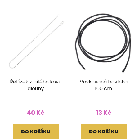
Řetízek z bílého kovu
Voskovaná bavlnka
dlouhý
100 cm
40 Kč
13 Kč
DO KOŠÍKU
DO KOŠÍKU