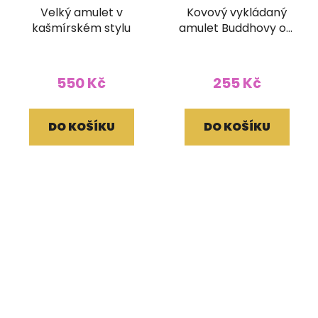
Velký amulet v
Kovový vykládaný
kašmírském stylu
amulet Buddhovy oči
z Nepálu
550 Kč
255 Kč
DO KOŠÍKU
DO KOŠÍKU