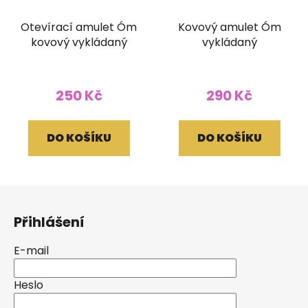
Otevírací amulet Óm
Kovový amulet Óm
kovový vykládaný
vykládaný
250 Kč
290 Kč
DO KOŠÍKU
DO KOŠÍKU
Z
á
Přihlášení
p
a
E-mail
t
í
Heslo