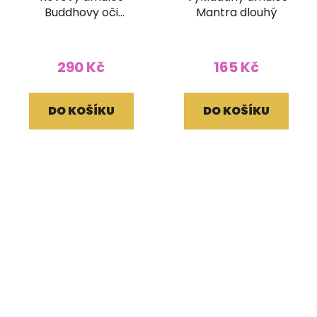
Buddhovy oči
Mantra dlouhý
vykládaný
290 Kč
165 Kč
DO KOŠÍKU
DO KOŠÍKU