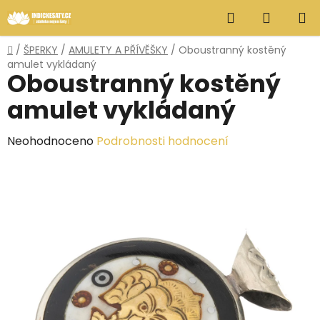
Přejít
Hledat
NÁKUP
na
obsah
KOŠÍK
Domů
/
ŠPERKY
/
AMULETY A PŘÍVĚŠKY
/
Oboustranný kostěný
amulet vykládaný
Oboustranný kostěný
amulet vykládaný
Průměrné
Neohodnoceno
Podrobnosti hodnocení
hodnocení
produktu
je
0,0
z
5
hvězdiček.