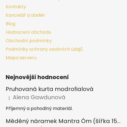
Kontakty
Kancelář a ateliér
Blog
Hodnocení obchodu
Obchodní podmínky
Podmínky ochrany osobních údajů
Mapa serveru
Nejnovější hodnocení
Pruhovaná kurta modrofialová
Alena Gawdunová
|
Hodnocení produktu je 5 z 5 hvězdiček.
Příjemný a pohodlný materiál.
Měděný náramek Mantra Óm (šířka 15 mm)