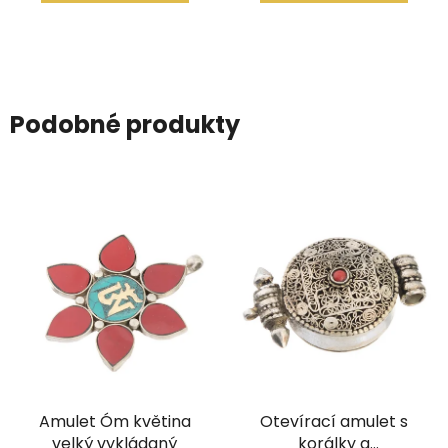
Podobné produkty
Amulet Óm květina
Otevírací amulet s
velký vykládaný
korálky a