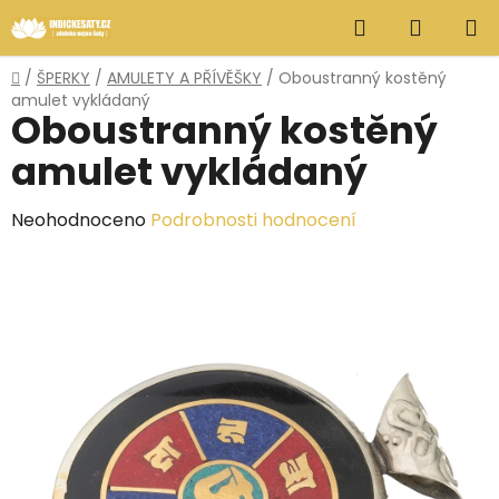
Přejít
Hledat
NÁKUP
na
obsah
KOŠÍK
Domů
/
ŠPERKY
/
AMULETY A PŘÍVĚŠKY
/
Oboustranný kostěný
amulet vykládaný
Oboustranný kostěný
amulet vykládaný
Průměrné
Neohodnoceno
Podrobnosti hodnocení
hodnocení
produktu
je
0,0
z
5
hvězdiček.