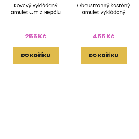
Kovový vykládaný
Oboustranný kostěný
amulet Óm z Nepálu
amulet vykládaný
255 Kč
455 Kč
DO KOŠÍKU
DO KOŠÍKU