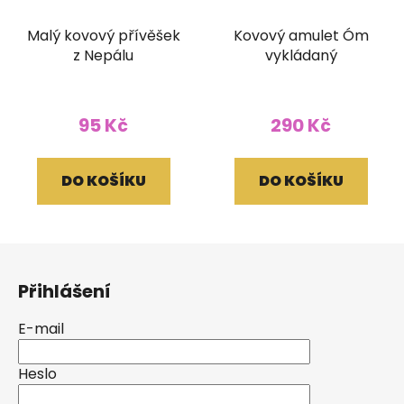
Malý kovový přívěšek
Kovový amulet Óm
z Nepálu
vykládaný
95 Kč
290 Kč
DO KOŠÍKU
DO KOŠÍKU
Z
á
Přihlášení
p
a
E-mail
t
í
Heslo