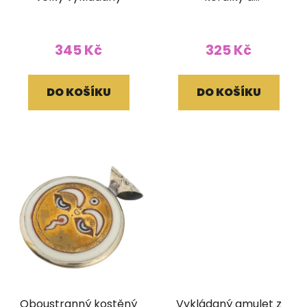
ornamentem
345 Kč
325 Kč
DO KOŠÍKU
DO KOŠÍKU
Oboustranný kostěný
Vykládaný amulet z