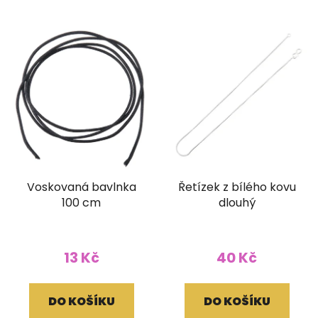
Voskovaná bavlnka
Řetízek z bílého kovu
100 cm
dlouhý
13 Kč
40 Kč
DO KOŠÍKU
DO KOŠÍKU