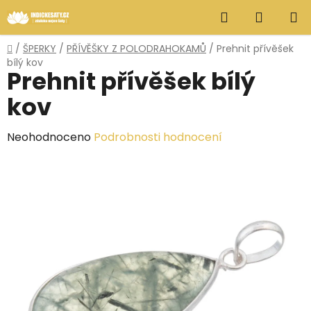
Přejít
Hledat
NÁKUP
na
obsah
KOŠÍK
Domů
/
ŠPERKY
/
PŘÍVĚŠKY Z POLODRAHOKAMŮ
/
Prehnit přívěšek
bílý kov
Prehnit přívěšek bílý
kov
Průměrné
Neohodnoceno
Podrobnosti hodnocení
hodnocení
produktu
je
0,0
z
5
hvězdiček.