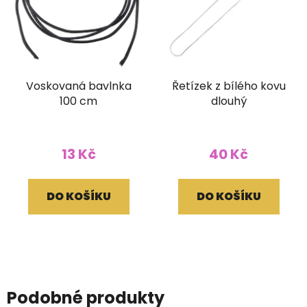
Voskovaná bavlnka
Řetízek z bílého kovu
100 cm
dlouhý
13 Kč
40 Kč
DO KOŠÍKU
DO KOŠÍKU
Podobné produkty