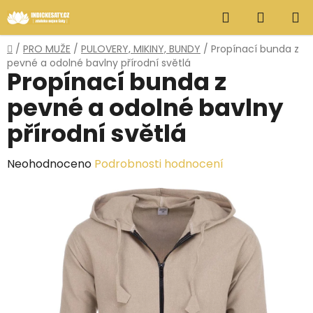
Přejít
Hledat
NÁKUP
na
obsah
KOŠÍK
Domů
/
PRO MUŽE
/
PULOVERY, MIKINY, BUNDY
/
Propínací bunda z
pevné a odolné bavlny přírodní světlá
Propínací bunda z
pevné a odolné bavlny
přírodní světlá
Průměrné
Neohodnoceno
Podrobnosti hodnocení
hodnocení
produktu
je
0,0
z
5
hvězdiček.