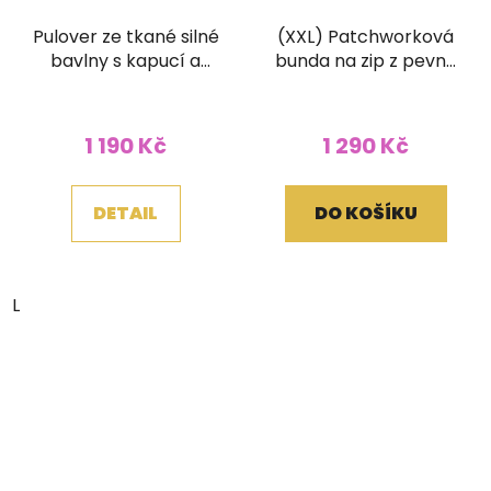
Pulover ze tkané silné
(XXL) Patchworková
bavlny s kapucí a
bunda na zip z pevné
klokánkem fialový
bavlny s ručním
tiskem a kapucí
1 190 Kč
1 290 Kč
DETAIL
DO KOŠÍKU
L