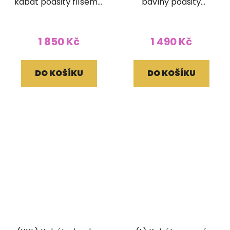
kabát podšitý flísem s
bavlny podšitý
ručním tiskem
fleesem patchwork a
červenohnědý (L)
stonewash barevný
1 850 Kč
1 490 Kč
DO KOŠÍKU
DO KOŠÍKU