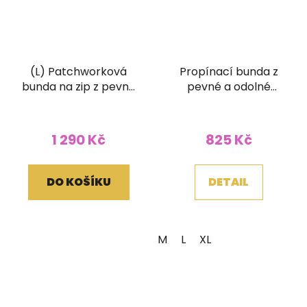
(L) Patchworková
Propínací bunda z
bunda na zip z pevné
pevné a odolné
bavlny s ručním
bavlny zelená
tiskem a kapucí
1 290 Kč
825 Kč
DO KOŠÍKU
DETAIL
M
L
XL