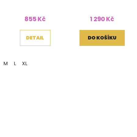
bavlny Óm mandala
bavlny s ručním
zelená
tiskem a kapucí
855 Kč
1 290 Kč
DETAIL
DO KOŠÍKU
M
L
XL