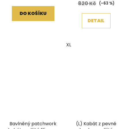
820 Kč
(–63 %)
DO KOŠÍKU
DETAIL
XL
Bavlněný patchwork
(L) Kabát z pevné