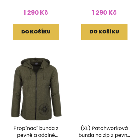
tiskem a kapucí
tiskem a kapucí
1 290 Kč
1 290 Kč
DO KOŠÍKU
DO KOŠÍKU
Propínací bunda z
(XL) Patchworková
pevné a odolné
bunda na zip z pevné