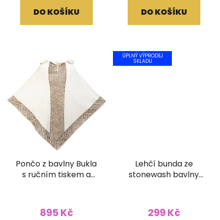
DO KOŠÍKU
DO KOŠÍKU
ÚPLNÝ VÝPRODEJ
SKLADU
Pončo z bavlny Bukla
Lehčí bunda ze
s ručním tiskem a
stonewash bavlny
kapucí světlé
podšitá fleecem
Houbičky modrá
895 Kč
299 Kč