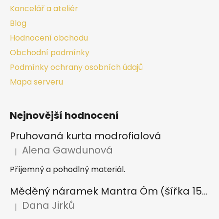
Kancelář a ateliér
Blog
Hodnocení obchodu
Obchodní podmínky
Podmínky ochrany osobních údajů
Mapa serveru
Nejnovější hodnocení
Pruhovaná kurta modrofialová
Alena Gawdunová
|
Hodnocení produktu je 5 z 5 hvězdiček.
Příjemný a pohodlný materiál.
Měděný náramek Mantra Óm (šířka 15 mm)
Dana Jirků
|
Hodnocení produktu je 5 z 5 hvězdiček.