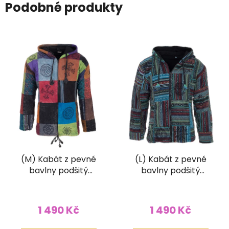
Podobné produkty
(M) Kabát z pevné
(L) Kabát z pevné
bavlny podšitý
bavlny podšitý
fleesem patchwork a
fleesem patchwork a
stonewash barevný
tisk barevný
1 490 Kč
1 490 Kč