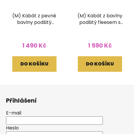
(M) Kabát z pevné
(M) Kabát z bavlny
bavlny podšitý
podšitý fleesem s
fleesem patchwork a
klopovou kapsou
stonewash barevný
Spirála Slunce světle
šedý
1 490 Kč
1 590 Kč
DO KOŠÍKU
DO KOŠÍKU
Z
á
Přihlášení
p
a
E-mail
t
í
Heslo