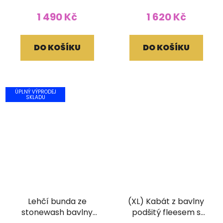
tisk barevný
1 490 Kč
1 620 Kč
DO KOŠÍKU
DO KOŠÍKU
ÚPLNÝ VÝPRODEJ
SKLADU
Lehčí bunda ze
(XL) Kabát z bavlny
stonewash bavlny
podšitý fleesem s