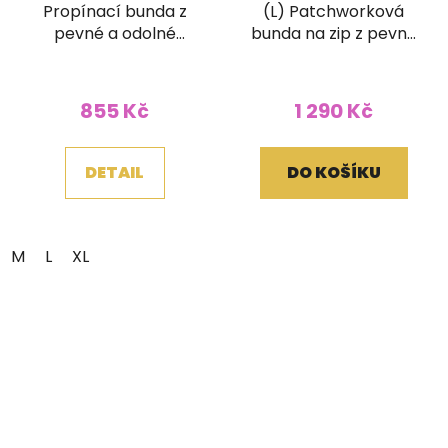
Propínací bunda z
(L) Patchworková
pevné a odolné
bunda na zip z pevné
bavlny Óm mandala
bavlny s ručním
zelená
tiskem a kapucí
855 Kč
1 290 Kč
DETAIL
DO KOŠÍKU
M
L
XL