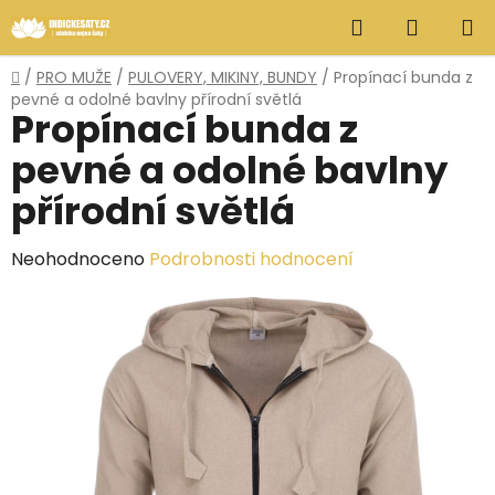
Přejít
Hledat
NÁKUP
na
obsah
KOŠÍK
Domů
/
PRO MUŽE
/
PULOVERY, MIKINY, BUNDY
/
Propínací bunda z
pevné a odolné bavlny přírodní světlá
Propínací bunda z
pevné a odolné bavlny
přírodní světlá
Průměrné
Neohodnoceno
Podrobnosti hodnocení
hodnocení
produktu
je
0,0
z
5
hvězdiček.