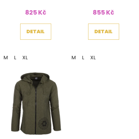
žlutozelená
825 Kč
855 Kč
DETAIL
DETAIL
M
L
XL
M
L
XL