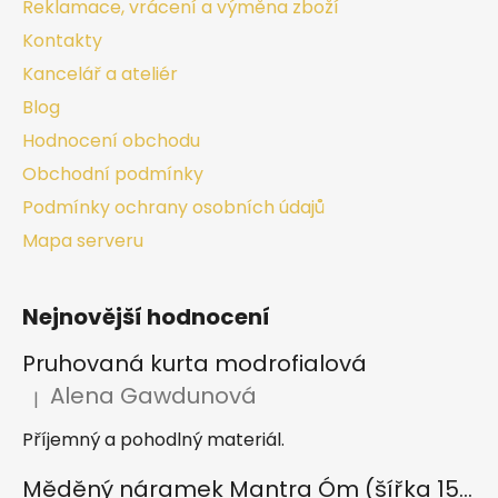
Reklamace, vrácení a výměna zboží
Kontakty
Kancelář a ateliér
Blog
Hodnocení obchodu
Obchodní podmínky
Podmínky ochrany osobních údajů
Mapa serveru
Nejnovější hodnocení
Pruhovaná kurta modrofialová
Alena Gawdunová
|
Hodnocení produktu je 5 z 5 hvězdiček.
Příjemný a pohodlný materiál.
Měděný náramek Mantra Óm (šířka 15 mm)