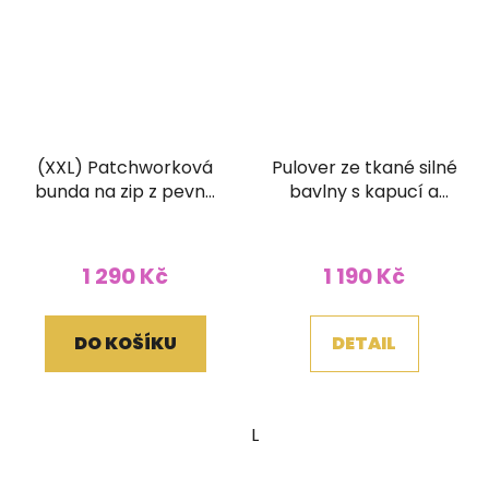
(XXL) Patchworková
Pulover ze tkané silné
bunda na zip z pevné
bavlny s kapucí a
bavlny s ručním
klokánkem
tiskem a kapucí
žlutooranžový
1 290 Kč
1 190 Kč
DO KOŠÍKU
DETAIL
L