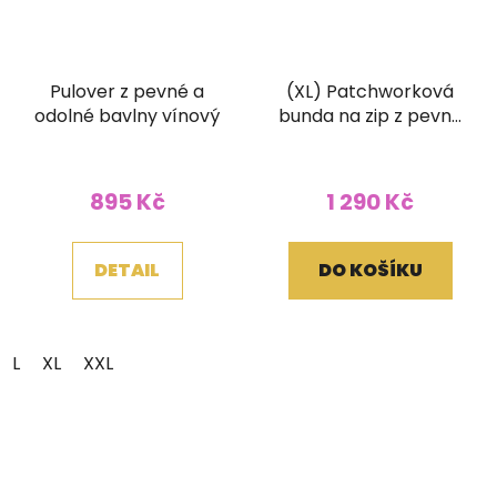
Pulover z pevné a
(XL) Patchworková
odolné bavlny vínový
bunda na zip z pevné
bavlny s ručním
tiskem a kapucí
895 Kč
1 290 Kč
DETAIL
DO KOŠÍKU
L
XL
XXL