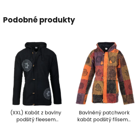
Podobné produkty
(XXL) Kabát z bavlny
Bavlněný patchwork
podšitý fleesem
kabát podšitý flísem s
černý
ručním tiskem
červenohnědý (L/XL)