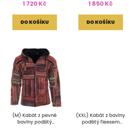
1 720 Kč
1 850 Kč
DO KOŠÍKU
DO KOŠÍKU
(M) Kabát z pevné
(XXL) Kabát z bavlny
bavlny podšitý
podšitý fleesem
fleesem patchwork a
hnědý