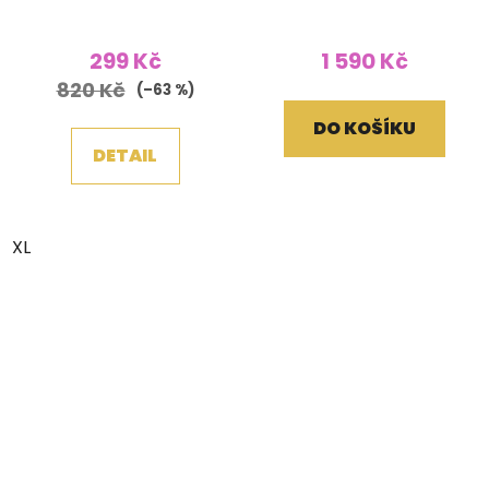
podšitá fleecem
klopovou kapsou Jin a
Houbičky modrá
Jang světle šedý
299 Kč
1 590 Kč
820 Kč
(–63 %)
DO KOŠÍKU
DETAIL
XL