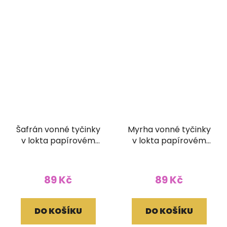
Šafrán vonné tyčinky
Myrha vonné tyčinky
v lokta papírovém
v lokta papírovém
obale
obale
89 Kč
89 Kč
DO KOŠÍKU
DO KOŠÍKU