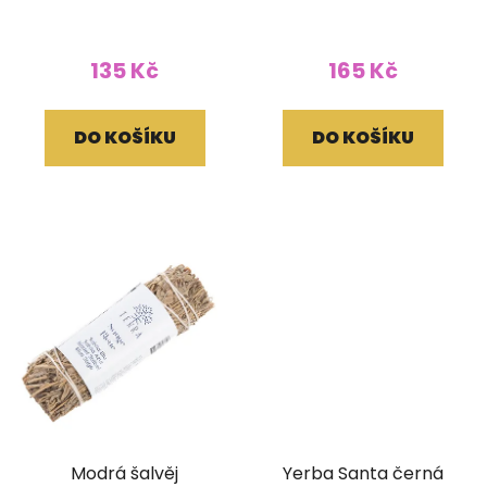
cm
15 cm 30g
135 Kč
165 Kč
DO KOŠÍKU
DO KOŠÍKU
Modrá šalvěj
Yerba Santa černá