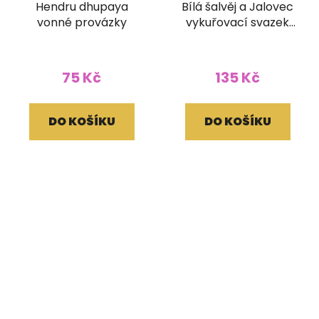
Hendru dhupaya
Bílá šalvěj a Jalovec
vonné provázky
vykuřovací svazek
Terra 30g 10 cm
75 Kč
135 Kč
DO KOŠÍKU
DO KOŠÍKU