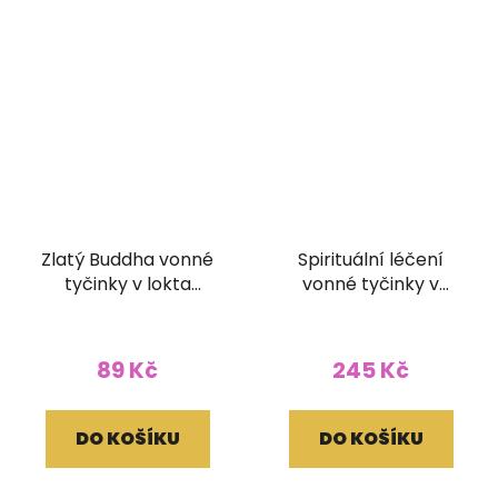
Zlatý Buddha vonné
Spirituální léčení
tyčinky v lokta
vonné tyčinky v
papírovém obale
brokátovém pouzdře
(bez dřívka)
89 Kč
245 Kč
DO KOŠÍKU
DO KOŠÍKU