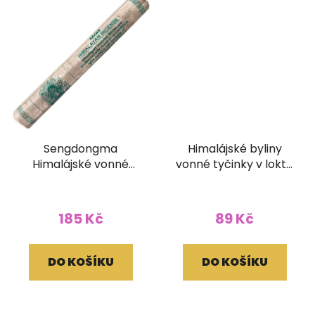
Sengdongma
Himalájské byliny
Himalájské vonné
vonné tyčinky v lokta
tyčinky (bez dřívka)
papírovém obale
185 Kč
89 Kč
DO KOŠÍKU
DO KOŠÍKU