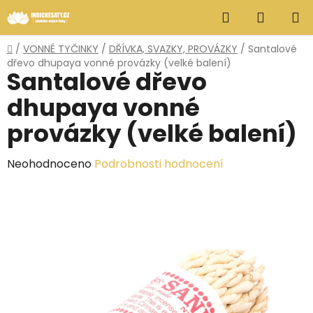
Přejít
Hledat
NÁKUP
na
obsah
KOŠÍK
Domů
/
VONNÉ TYČINKY
/
DŘÍVKA, SVAZKY, PROVÁZKY
/
Santalové
dřevo dhupaya vonné provázky (velké balení)
Santalové dřevo
dhupaya vonné
provázky (velké balení)
Průměrné
Neohodnoceno
Podrobnosti hodnocení
hodnocení
produktu
je
0,0
z
5
hvězdiček.