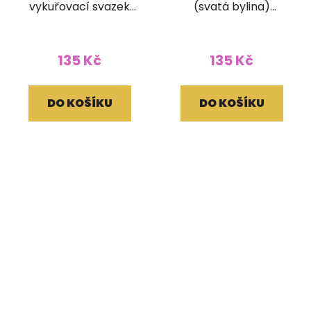
vykuřovací svazek
(svatá bylina)
Terra 30g 10 cm
vykuřovací svazek
Terra 30g 10 cm
135 Kč
135 Kč
DO KOŠÍKU
DO KOŠÍKU