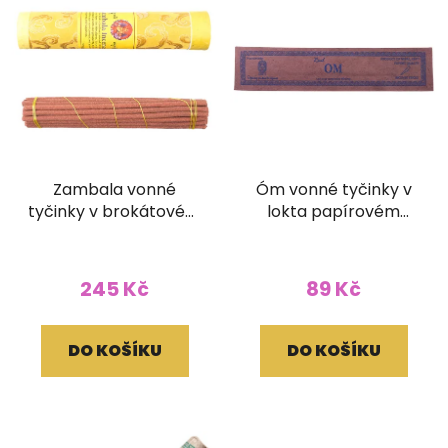
Zambala vonné
Óm vonné tyčinky v
tyčinky v brokátovém
lokta papírovém
pouzdře (bez dřívka)
obale
245 Kč
89 Kč
DO KOŠÍKU
DO KOŠÍKU