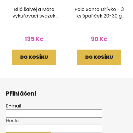
Bílá šalvěj a Máta
Palo Santo Dřívko - 3
vykuřovací svazek
ks špalíček 20-30 g
Terra 30g 10 cm
nepravidelný
135 Kč
90 Kč
DO KOŠÍKU
DO KOŠÍKU
Z
á
Přihlášení
p
a
E-mail
t
í
Heslo