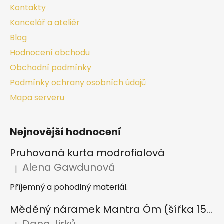
Kontakty
Kancelář a ateliér
Blog
Hodnocení obchodu
Obchodní podmínky
Podmínky ochrany osobních údajů
Mapa serveru
Nejnovější hodnocení
Pruhovaná kurta modrofialová
Alena Gawdunová
|
Hodnocení produktu je 5 z 5 hvězdiček.
Příjemný a pohodlný materiál.
Měděný náramek Mantra Óm (šířka 15 mm)