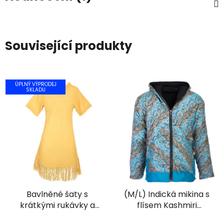
Související produkty
ÚPLNÝ VÝPRODEJ
SKLADU
Bavlněné šaty s
(M/L) Indická mikina s
krátkými rukávky a
flísem Kashmiri
třásněmi žluté
modrá