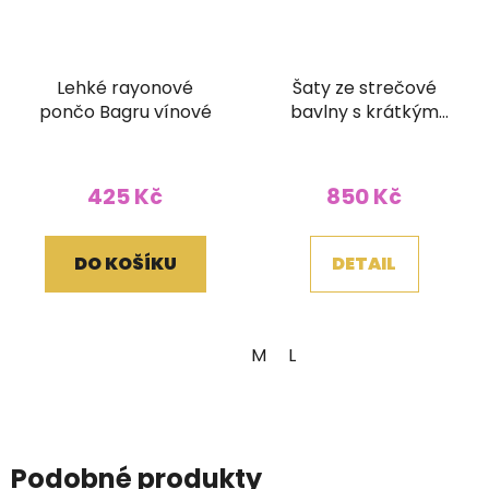
Lehké rayonové
Šaty ze strečové
pončo Bagru vínové
bavlny s krátkým
rukávkem šedé
425 Kč
850 Kč
DO KOŠÍKU
DETAIL
M
L
Podobné produkty