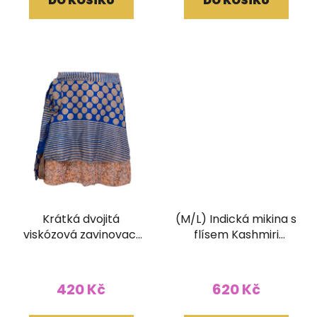
DO KOŠÍKU
DO KOŠÍKU
Krátká dvojitá
(M/L) Indická mikina s
viskózová zavinovací
flísem Kashmiri
sukně Kariza
tmavě modrá
420 Kč
620 Kč