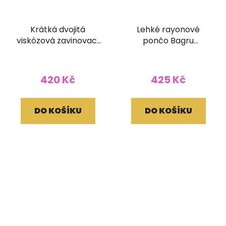
Krátká dvojitá
Lehké rayonové
viskózová zavinovací
pončo Bagru
sukně Kariza
zelenočerné
420 Kč
425 Kč
DO KOŠÍKU
DO KOŠÍKU