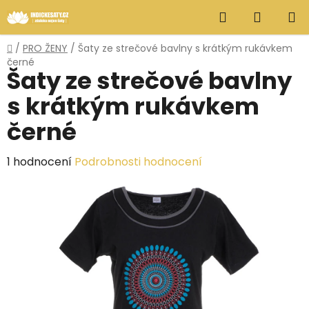
Přejít
Hledat
NÁKUP
na
obsah
KOŠÍK
Domů
/
PRO ŽENY
/
Šaty ze strečové bavlny s krátkým rukávkem
černé
Šaty ze strečové bavlny
s krátkým rukávkem
černé
Průměrné
1 hodnocení
Podrobnosti hodnocení
hodnocení
produktu
je
5,0
z
5
hvězdiček.