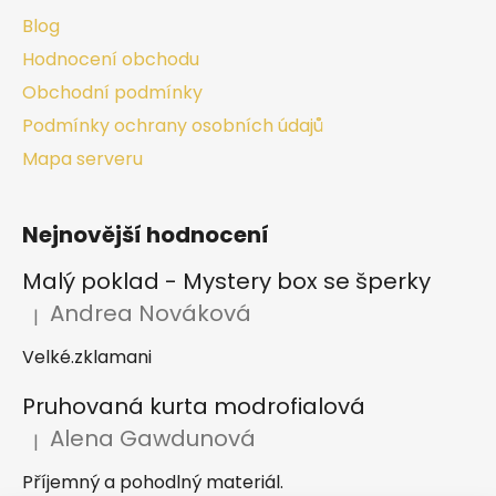
Blog
Hodnocení obchodu
Obchodní podmínky
Podmínky ochrany osobních údajů
Mapa serveru
Nejnovější hodnocení
Malý poklad - Mystery box se šperky
Andrea Nováková
|
Hodnocení produktu je 2 z 5 hvězdiček.
Velké.zklamani
Pruhovaná kurta modrofialová
Alena Gawdunová
|
Hodnocení produktu je 5 z 5 hvězdiček.
Příjemný a pohodlný materiál.