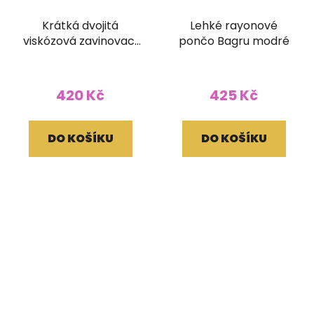
Krátká dvojitá
Lehké rayonové
viskózová zavinovací
pončo Bagru modré
sukně Kariza
420 Kč
425 Kč
DO KOŠÍKU
DO KOŠÍKU