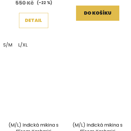
550 Kč
(–22 %)
je
DO KOŠÍKU
5,0
DETAIL
z
5
hvězdiček.
S/M
L/XL
(M/L) Indická mikina s
(M/L) Indická mikina s