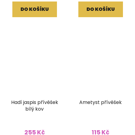
DO KOŠÍKU
DO KOŠÍKU
Hadí jaspis přívěšek
Ametyst přívěšek
bílý kov
255 Kč
115 Kč