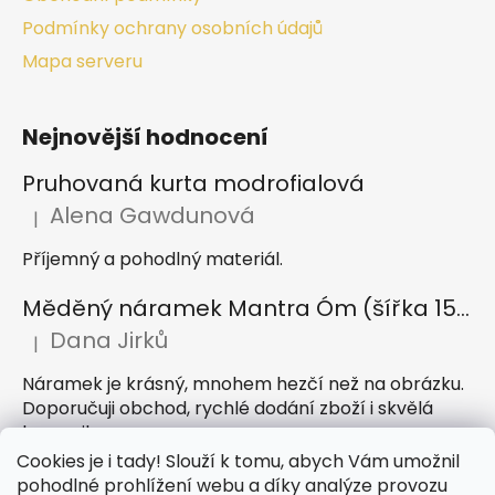
Podmínky ochrany osobních údajů
Mapa serveru
Nejnovější hodnocení
Pruhovaná kurta modrofialová
Alena Gawdunová
|
Hodnocení produktu je 5 z 5 hvězdiček.
Příjemný a pohodlný materiál.
Měděný náramek Mantra Óm (šířka 15 mm)
Dana Jirků
|
Hodnocení produktu je 5 z 5 hvězdiček.
Náramek je krásný, mnohem hezčí než na obrázku.
Doporučuji obchod, rychlé dodání zboží i skvělá
komunikace
Cookies je i tady! Slouží k tomu, abych Vám umožnil
Indický sárong z rayonu Nazar světle modrý
pohodlné prohlížení webu a díky analýze provozu