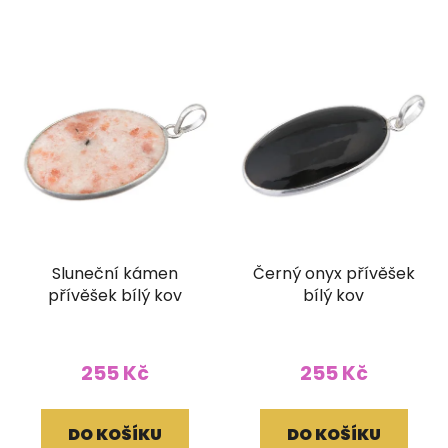
Sluneční kámen
Černý onyx přívěšek
přívěšek bílý kov
bílý kov
255 Kč
255 Kč
DO KOŠÍKU
DO KOŠÍKU