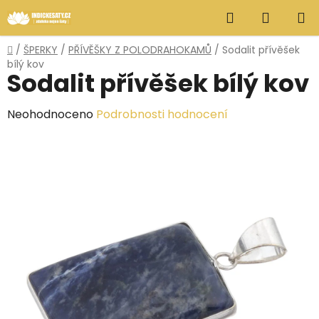
Přejít
Hledat
NÁKUP
na
obsah
KOŠÍK
Domů
/
ŠPERKY
/
PŘÍVĚŠKY Z POLODRAHOKAMŮ
/
Sodalit přívěšek
bílý kov
Sodalit přívěšek bílý kov
Průměrné
Neohodnoceno
Podrobnosti hodnocení
hodnocení
produktu
je
0,0
z
5
hvězdiček.