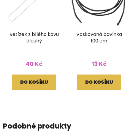
Řetízek z bílého kovu
Voskovaná bavlnka
dlouhý
100 cm
40 Kč
13 Kč
DO KOŠÍKU
DO KOŠÍKU
Podobné produkty