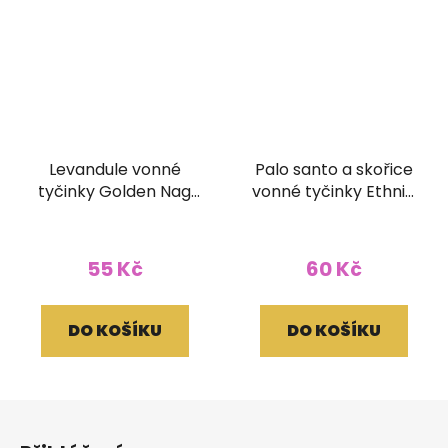
Levandule vonné
Palo santo a skořice
tyčinky Golden Nag
vonné tyčinky Ethnic
15g
Vibec 15g
55 Kč
60 Kč
DO KOŠÍKU
DO KOŠÍKU
Z
á