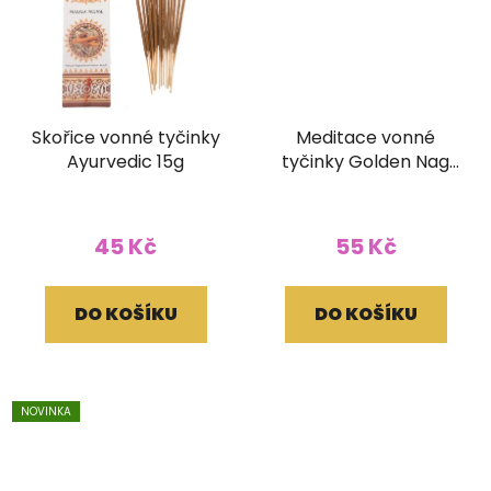
Skořice vonné tyčinky
Meditace vonné
Ayurvedic 15g
tyčinky Golden Nag
15g
45 Kč
55 Kč
DO KOŠÍKU
DO KOŠÍKU
NOVINKA