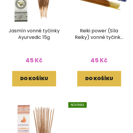
Jasmín vonné tyčinky
Reiki power (Síla
Ayurvedic 15g
Reiky) vonné tyčinky
Satya 15g
45 Kč
45 Kč
DO KOŠÍKU
DO KOŠÍKU
NOVINKA