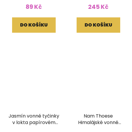
89 Kč
245 Kč
DO KOŠÍKU
DO KOŠÍKU
Jasmín vonné tyčinky
Nam Thoese
v lokta papírovém
Himalájské vonné
obale
tyčinky (bez dřívka)