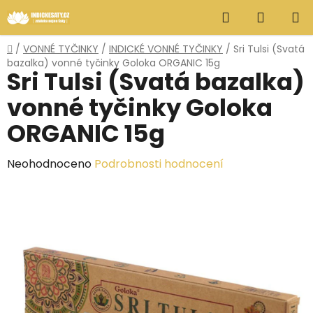
Přejít
Hledat
NÁKUP
na
obsah
KOŠÍK
Domů
/
VONNÉ TYČINKY
/
INDICKÉ VONNÉ TYČINKY
/
Sri Tulsi (Svatá
bazalka) vonné tyčinky Goloka ORGANIC 15g
Sri Tulsi (Svatá bazalka)
vonné tyčinky Goloka
ORGANIC 15g
Průměrné
Neohodnoceno
Podrobnosti hodnocení
hodnocení
produktu
je
0,0
z
5
hvězdiček.