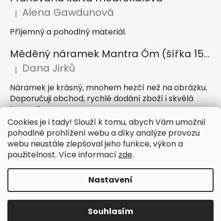
Alena Gawdunová
|
Hodnocení produktu je 5 z 5 hvězdiček.
Příjemný a pohodlný materiál.
Měděný náramek Mantra Óm (šířka 15 mm)
Dana Jirků
|
Hodnocení produktu je 5 z 5 hvězdiček.
Náramek je krásný, mnohem hezčí než na obrázku.
Doporučuji obchod, rychlé dodání zboží i skvělá
komunikace
Cookies je i tady! Slouží k tomu, abych Vám umožnil
Indický sárong z rayonu Nazar světle modrý
pohodlné prohlížení webu a díky analýze provozu
webu neustále zlepšoval jeho funkce, výkon a
Petra Hejátková
|
Hodnocení produktu je 5 z 5 hvězdiček.
použitelnost. Více informací
zde
.
Příjemný sárong, krásná barva
Nastavení
Vytvořil Shoptet
Souhlasím
Copyright 2026
IndickeSaty.cz
. Všechna práva