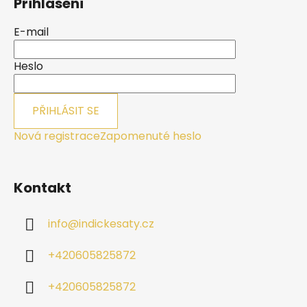
Přihlášení
p
a
E-mail
t
í
Heslo
PŘIHLÁSIT SE
Nová registrace
Zapomenuté heslo
Kontakt
info
@
indickesaty.cz
+420605825872
+420605825872