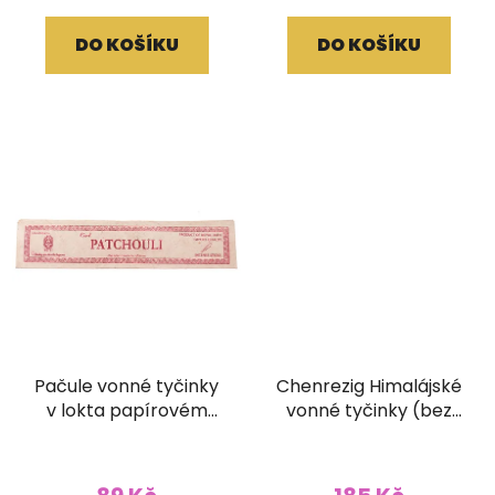
DO KOŠÍKU
DO KOŠÍKU
Pačule vonné tyčinky
Chenrezig Himalájské
v lokta papírovém
vonné tyčinky (bez
obale
dřívka)