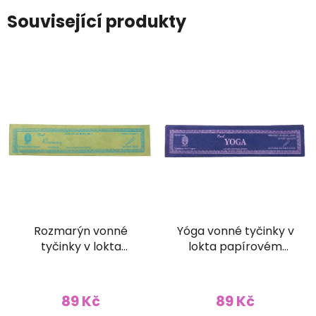
Související produkty
Rozmarýn vonné
Yóga vonné tyčinky v
tyčinky v lokta
lokta papírovém
papírovém obale
obale
89 Kč
89 Kč