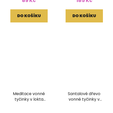
89 Kč
185 Kč
DO KOŠÍKU
DO KOŠÍKU
Meditace vonné
Santalové dřevo
tyčinky v lokta
vonné tyčinky v
papírovém obale
brokátovém pouzdře
(bez dřívka)