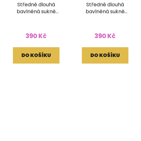
Středně dlouhá
Středně dlouhá
bavlněná sukně
bavlněná sukně
Bindorai modrá
Bindorai žlutozelená
390 Kč
390 Kč
DO KOŠÍKU
DO KOŠÍKU