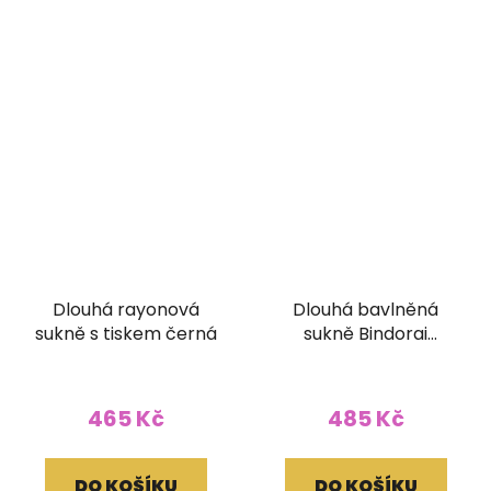
Dlouhá rayonová
Dlouhá bavlněná
sukně s tiskem černá
sukně Bindorai
pruhovaná modrá
465 Kč
485 Kč
DO KOŠÍKU
DO KOŠÍKU