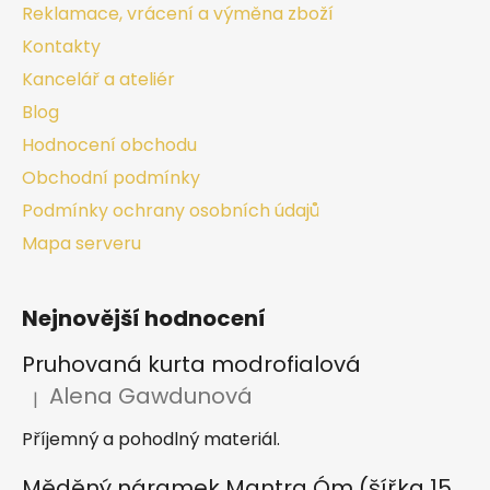
Reklamace, vrácení a výměna zboží
Kontakty
Kancelář a ateliér
Blog
Hodnocení obchodu
Obchodní podmínky
Podmínky ochrany osobních údajů
Mapa serveru
Nejnovější hodnocení
Pruhovaná kurta modrofialová
Alena Gawdunová
|
Hodnocení produktu je 5 z 5 hvězdiček.
Příjemný a pohodlný materiál.
Měděný náramek Mantra Óm (šířka 15 mm)