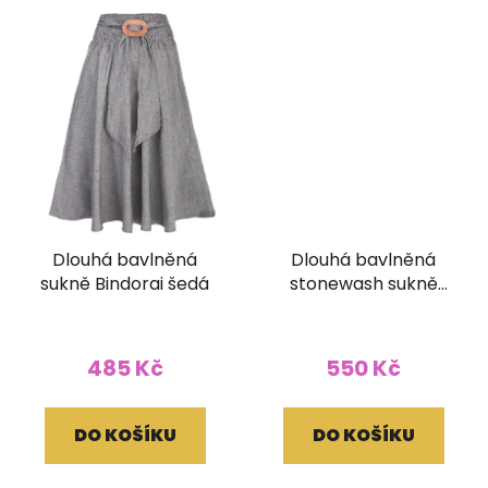
Dlouhá bavlněná
Dlouhá bavlněná
sukně Bindorai šedá
stonewash sukně
Bindorai modrá
485 Kč
550 Kč
DO KOŠÍKU
DO KOŠÍKU