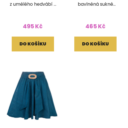
z umělého hedvábí s
bavlněná sukně
žabičkováním
patchwork Nagar
modrá
495 Kč
465 Kč
DO KOŠÍKU
DO KOŠÍKU