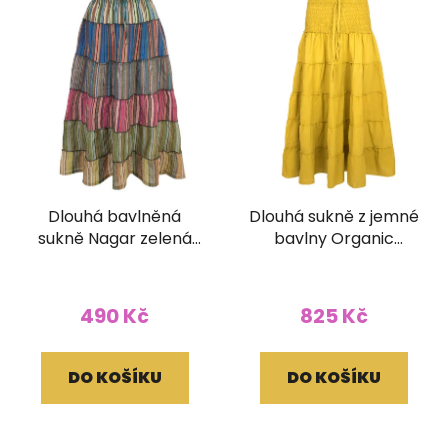
Dlouhá bavlněná
Dlouhá sukně z jemné
sukně Nagar zelená
bavlny Organic
(netříděná)
zelenožlutá
490 Kč
825 Kč
DO KOŠÍKU
DO KOŠÍKU