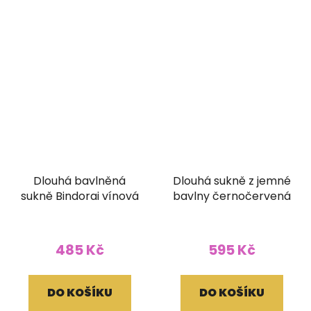
Dlouhá bavlněná
Dlouhá sukně z jemné
sukně Bindorai vínová
bavlny černočervená
485 Kč
595 Kč
DO KOŠÍKU
DO KOŠÍKU