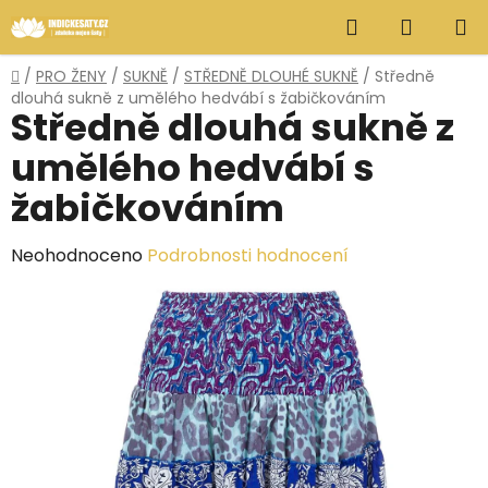
Přejít
Hledat
NÁKUP
na
obsah
KOŠÍK
Domů
/
PRO ŽENY
/
SUKNĚ
/
STŘEDNĚ DLOUHÉ SUKNĚ
/
Středně
dlouhá sukně z umělého hedvábí s žabičkováním
Středně dlouhá sukně z
umělého hedvábí s
žabičkováním
Průměrné
Neohodnoceno
Podrobnosti hodnocení
hodnocení
produktu
je
0,0
z
5
hvězdiček.