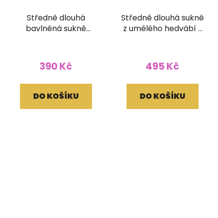
Středně dlouhá
Středně dlouhá sukně
bavlněná sukně
z umělého hedvábí s
Bindorai zelená
žabičkováním
390 Kč
495 Kč
DO KOŠÍKU
DO KOŠÍKU