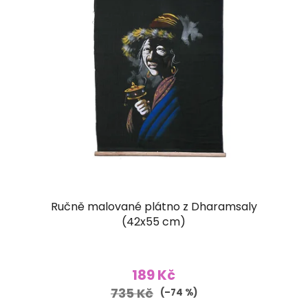
Ručně malované plátno z Dharamsaly
(42x55 cm)
189 Kč
735 Kč
(–74 %)