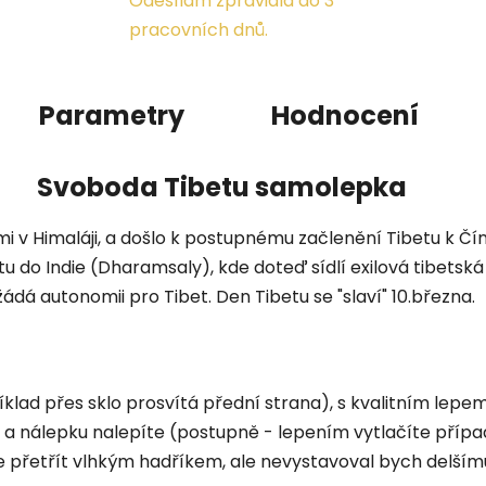
Odesílám zpravidla do 3
pracovních dnů.
Parametry
Hodnocení
Svoboda Tibetu samolepka
mi v Himaláji, a došlo k postupnému začlenění Tibetu k Čín
u do Indie (Dharamsaly), kde doteď sídlí exilová tibetská
dá autonomii pro Tibet. Den Tibetu se "slaví" 10.března.
lad přes sklo prosvítá přední strana), s kvalitním lepem
te a nálepku nalepíte (postupně - lepením vytlačíte příp
lze přetřít vlhkým hadříkem, ale nevystavoval bych delším