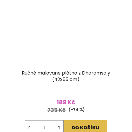
Ručně malované plátno z Dharamsaly
(42x55 cm)
189 Kč
735 Kč
(–74 %)
DO KOŠÍKU