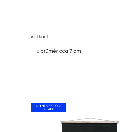
Velikost:
průměr cca 7 cm
ÚPLNÝ VÝPRODEJ
SKLADU