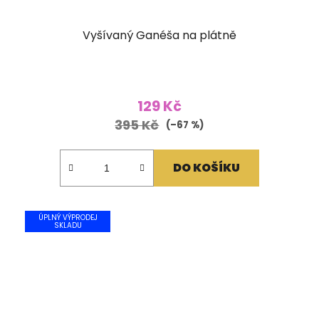
Vyšívaný Ganéša na plátně
129 Kč
395 Kč
(–67 %)
DO KOŠÍKU
ÚPLNÝ VÝPRODEJ
SKLADU