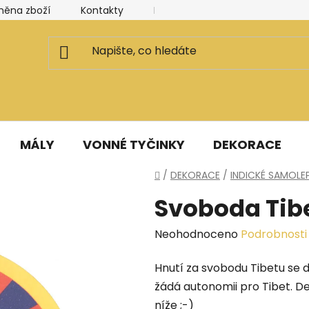
měna zboží
Kontakty
Kancelář a ateliér
Blog
MÁLY
VONNÉ TYČINKY
DEKORACE
Domů
/
DEKORACE
/
INDICKÉ SAMOLE
Svoboda Tib
Průměrné
Neohodnoceno
Podrobnosti
hodnocení
Hnutí za svobodu Tibetu se 
produktu
žádá autonomii pro Tibet. Den
je
níže ;-)
0,0