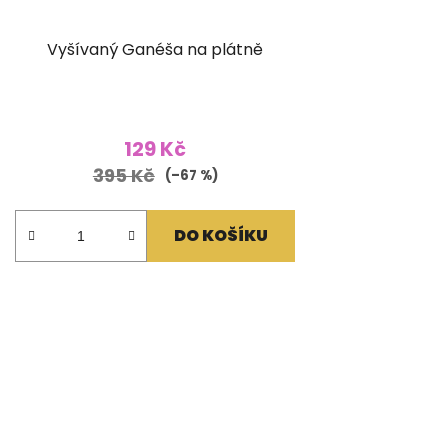
Vyšívaný Ganéša na plátně
129 Kč
395 Kč
(–67 %)
DO KOŠÍKU