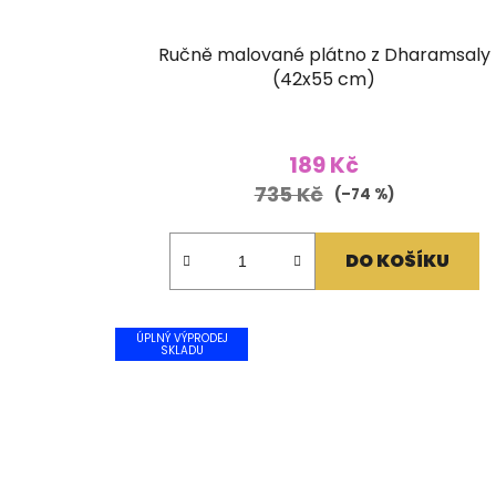
Ručně malované plátno z Dharamsaly
(42x55 cm)
189 Kč
735 Kč
(–74 %)
DO KOŠÍKU
ÚPLNÝ VÝPRODEJ
SKLADU