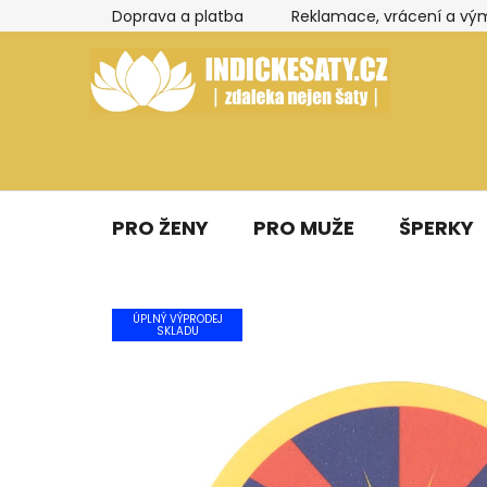
Přejít
Doprava a platba
Reklamace, vrácení a vý
na
obsah
PRO ŽENY
PRO MUŽE
ŠPERKY
ÚPLNÝ VÝPRODEJ
SKLADU