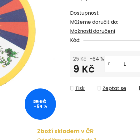
z
Dostupnost
5
Můžeme doručit do:
hvězdiček.
Možnosti doručení
Kód:
25 Kč
–64 %
9 Kč
Měrná cena:
Tisk
Zeptat se
25 KČ
–64 %
Zboží skladem v ČR