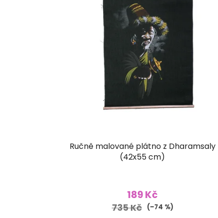
Ručně malované plátno z Dharamsaly
(42x55 cm)
189 Kč
735 Kč
(–74 %)