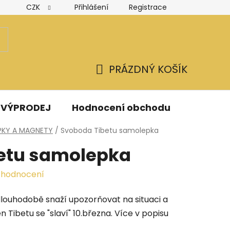
CZK
Přihlášení
Registrace
Hodnocení obchodu
Obchodní podmínky
Podmínk
PRÁZDNÝ KOŠÍK
NÁKUPNÍ
KOŠÍK
VÝPRODEJ
Hodnocení obchodu
Kontak
PKY A MAGNETY
/
Svoboda Tibetu samolepka
etu samolepka
 hodnocení
dlouhodobě snaží upozorňovat na situaci a
 Tibetu se "slaví" 10.března. Více v popisu