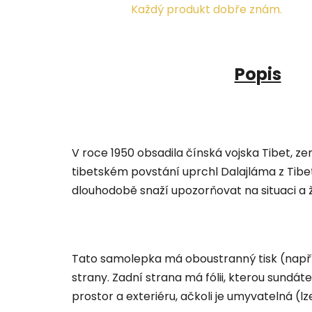
Každý produkt dobře znám.
Popis
V roce 1950 obsadila čínská vojska Tibet, ze
tibetském povstání uprchl Dalajláma z Tibet
dlouhodobě snaží upozorňovat na situaci a žá
Tato samolepka má oboustranný tisk (napřík
strany. Zadní strana má fólii, kterou sundá
prostor a exteriéru, ačkoli je umyvatelná (