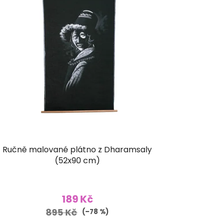
Ručně malované plátno z Dharamsaly
(52x90 cm)
189 Kč
895 Kč
(–78 %)