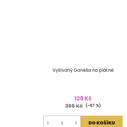
Vyšívaný Ganéša na plátně
129 Kč
395 Kč
(–67 %)
DO KOŠÍKU