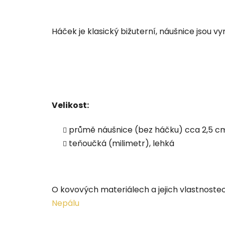
Háček je klasický bižuterní, náušnice jsou v
Velikost:
průmě náušnice (bez háčku) cca 2,5 c
teňoučká (milimetr), lehká
O kovových materiálech a jejich vlastnost
Nepálu