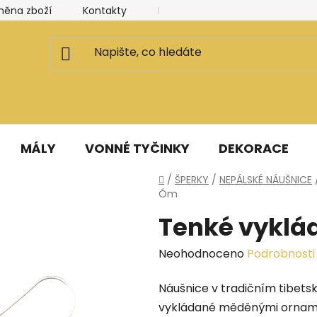
měna zboží
Kontakty
Kancelář a ateliér
Blog
MÁLY
VONNÉ TYČINKY
DEKORACE
Domů
/
ŠPERKY
/
NEPÁLSKÉ NÁUŠNICE
Óm
Tenké vyklá
Průměrné
Neohodnoceno
Podrobnosti
hodnocení
Náušnice v tradičním tibets
produktu
vykládané měděnými ornamen
je