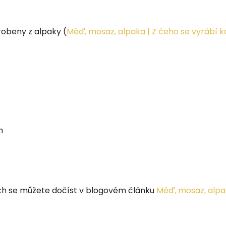
yrobeny z alpaky (
Měď, mosaz, alpaka | Z čeho se vyrábí 
m
ech se můžete dočíst v blogovém článku
Měď, mosaz, alpa