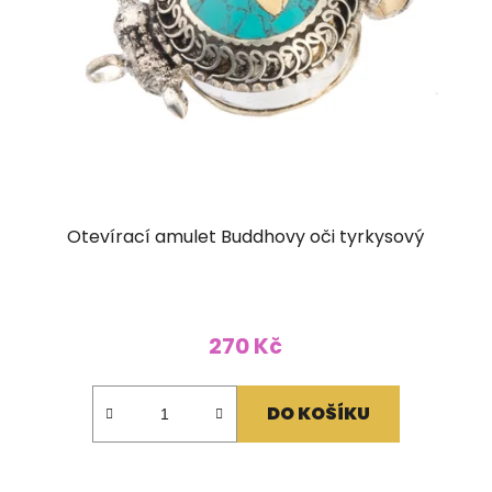
Otevírací amulet Buddhovy oči tyrkysový
270 Kč
DO KOŠÍKU