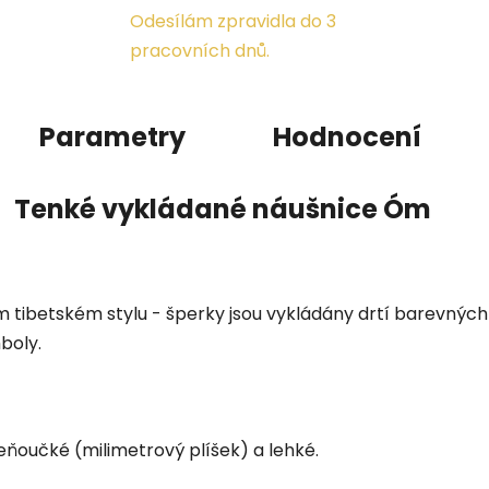
Odesílám zpravidla do 3
pracovních dnů.
Parametry
Hodnocení
Tenké vykládané náušnice Óm
ím tibetském stylu - šperky jsou vykládány drtí barevnýc
boly.
ňoučké (milimetrový plíšek) a lehké.