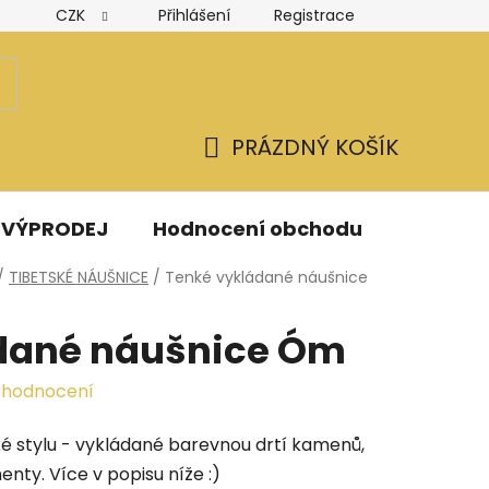
CZK
Přihlášení
Registrace
Hodnocení obchodu
Obchodní podmínky
Podmínk
PRÁZDNÝ KOŠÍK
NÁKUPNÍ
KOŠÍK
VÝPRODEJ
Hodnocení obchodu
Kontak
/
TIBETSKÉ NÁUŠNICE
/
Tenké vykládané náušnice
dané náušnice Óm
 hodnocení
ké stylu - vykládané barevnou drtí kamenů,
ty. Více v popisu níže :)