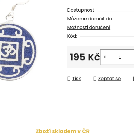
0,0
Dostupnost
z
Můžeme doručit do:
5
Možnosti doručení
hvězdiček.
Kód:
195 Kč
Měrná cena:
Tisk
Zeptat se
Zboží skladem v ČR