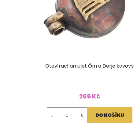
Otevírací amulet Óm a Dorje kovový
265 Kč
DO KOŠÍKU