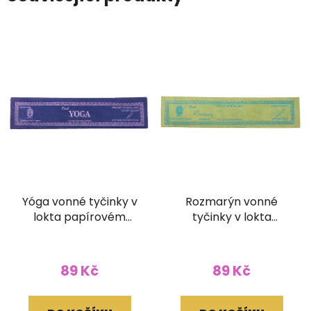
Yóga vonné tyčinky v
Rozmarýn vonné
lokta papírovém
tyčinky v lokta
obale
papírovém obale
89 Kč
89 Kč