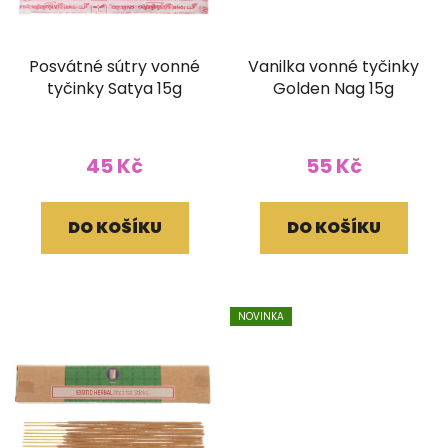
Posvátné sútry vonné
Vanilka vonné tyčinky
tyčinky Satya 15g
Golden Nag 15g
45 Kč
55 Kč
DO KOŠÍKU
DO KOŠÍKU
NOVINKA