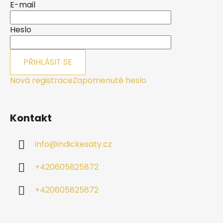
a
E-mail
t
í
Heslo
PŘIHLÁSIT SE
Nová registrace
Zapomenuté heslo
Kontakt
info
@
indickesaty.cz
+420605825872
+420605825872