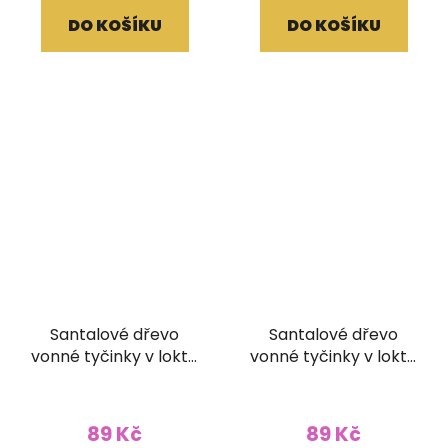
DO KOŠÍKU
DO KOŠÍKU
Santalové dřevo
Santalové dřevo
vonné tyčinky v lokta
vonné tyčinky v lokta
papírovém obale
papírovém obale
89 Kč
89 Kč