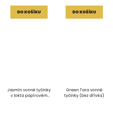
DO KOŠÍKU
DO KOŠÍKU
Jasmín vonné tyčinky
Green Tara vonné
v lokta papírovém
tyčinky (bez dřívka)
obale