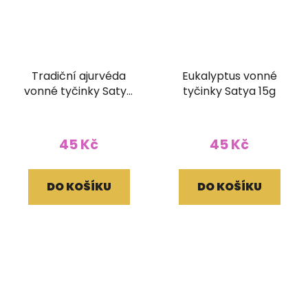
Tradiční ajurvéda
Eukalyptus vonné
vonné tyčinky Satya
tyčinky Satya 15g
15g
45 Kč
45 Kč
DO KOŠÍKU
DO KOŠÍKU