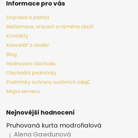
Informace pro vás
Doprava a platba
Reklamace, vrácení a výměna zboží
Kontakty
Kancelář a ateliér
Blog
Hodnocení obchodu
Obchodní podmínky
Podmínky ochrany osobních údajů
Mapa serveru
Nejnovější hodnocení
Pruhovaná kurta modrofialová
Alena Gawdunová
|
Hodnocení produktu je 5 z 5 hvězdiček.