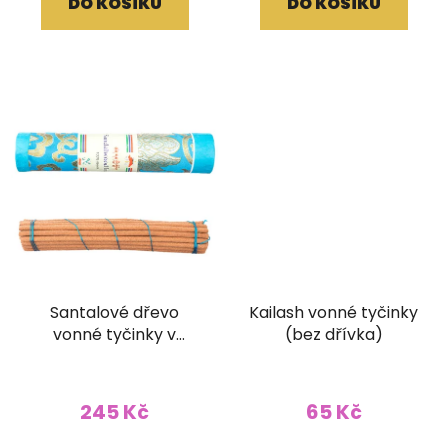
DO KOŠÍKU
DO KOŠÍKU
Santalové dřevo
Kailash vonné tyčinky
vonné tyčinky v
(bez dřívka)
brokátovém pouzdře
(bez dřívka)
245 Kč
65 Kč