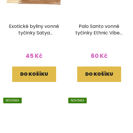
Exotické byliny vonné
Palo Santo vonné
tyčinky Satya
tyčinky Ethnic Vibec
Premium 15g
15g
45 Kč
60 Kč
DO KOŠÍKU
DO KOŠÍKU
NOVINKA
NOVINKA