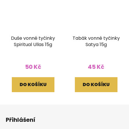
Duše vonné tyčinky
Tabák vonné tyčinky
Spiritual Ullas 15g
Satya 15g
50 Kč
45 Kč
DO KOŠÍKU
DO KOŠÍKU
Z
á
Přihlášení
p