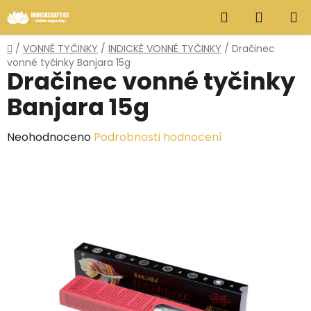
Přejít
Hledat
NÁKUP
na
obsah
KOŠÍK
Domů
/
VONNÉ TYČINKY
/
INDICKÉ VONNÉ TYČINKY
/
Dračinec
vonné tyčinky Banjara 15g
Dračinec vonné tyčinky
Banjara 15g
Průměrné
Neohodnoceno
Podrobnosti hodnocení
hodnocení
produktu
je
0,0
z
5
hvězdiček.