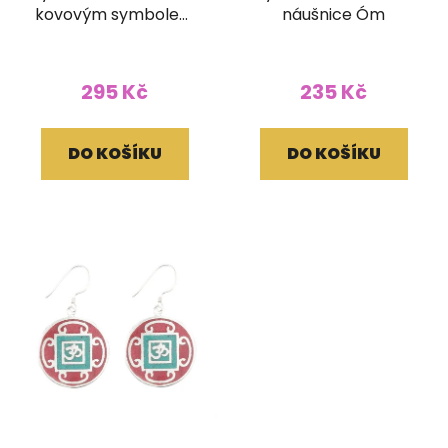
kovovým symbolem
náušnice Óm
Jin a jang
295 Kč
235 Kč
DO KOŠÍKU
DO KOŠÍKU