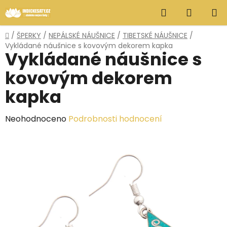
Přejít
Hledat
NÁKUP
na
obsah
KOŠÍK
Domů
/
ŠPERKY
/
NEPÁLSKÉ NÁUŠNICE
/
TIBETSKÉ NÁUŠNICE
/
Vykládané náušnice s kovovým dekorem kapka
Vykládané náušnice s
kovovým dekorem
kapka
Průměrné
Neohodnoceno
Podrobnosti hodnocení
hodnocení
produktu
je
0,0
z
5
hvězdiček.