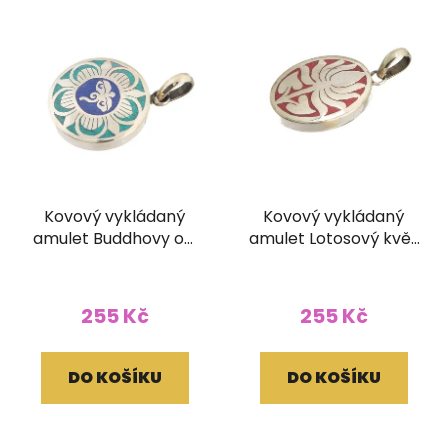
Kovový vykládaný
Kovový vykládaný
amulet Buddhovy oči
amulet Lotosový květ
z Nepálu
z Nepálu
255 Kč
255 Kč
DO KOŠÍKU
DO KOŠÍKU