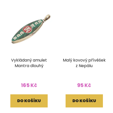
Vykládaný amulet
Malý kovový přívěšek
Mantra dlouhý
z Nepálu
165 Kč
95 Kč
DO KOŠÍKU
DO KOŠÍKU