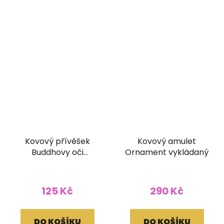
Kovový přívěšek
Kovový amulet
Buddhovy oči
Ornament vykládaný
otevírací
125 Kč
290 Kč
DO KOŠÍKU
DO KOŠÍKU