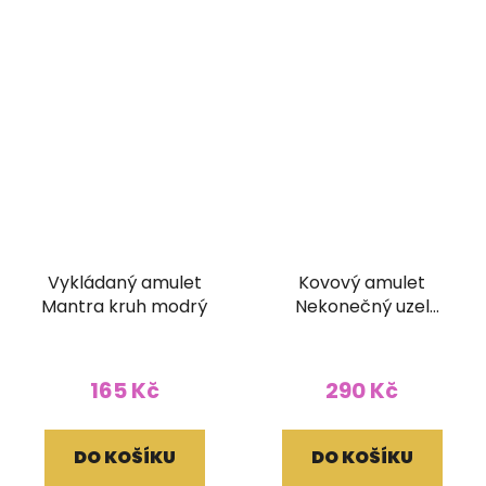
Vykládaný amulet
Kovový amulet
Mantra kruh modrý
Nekonečný uzel
vykládaný
165 Kč
290 Kč
DO KOŠÍKU
DO KOŠÍKU