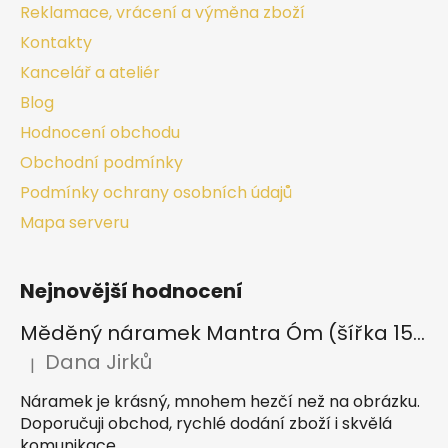
Reklamace, vrácení a výměna zboží
Kontakty
Kancelář a ateliér
Blog
Hodnocení obchodu
Obchodní podmínky
Podmínky ochrany osobních údajů
Mapa serveru
Nejnovější hodnocení
Měděný náramek Mantra Óm (šířka 15 mm)
Dana Jirků
|
Hodnocení produktu je 5 z 5 hvězdiček.
Náramek je krásný, mnohem hezčí než na obrázku.
Doporučuji obchod, rychlé dodání zboží i skvělá
komunikace