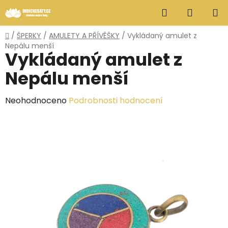
Přejít
Hledat
NÁKUP
na
obsah
KOŠÍK
Domů
/
ŠPERKY
/
AMULETY A PŘÍVĚŠKY
/
Vykládaný amulet z
Nepálu menší
Vykládaný amulet z
Nepálu menší
Průměrné
Neohodnoceno
Podrobnosti hodnocení
hodnocení
produktu
je
0,0
z
5
hvězdiček.