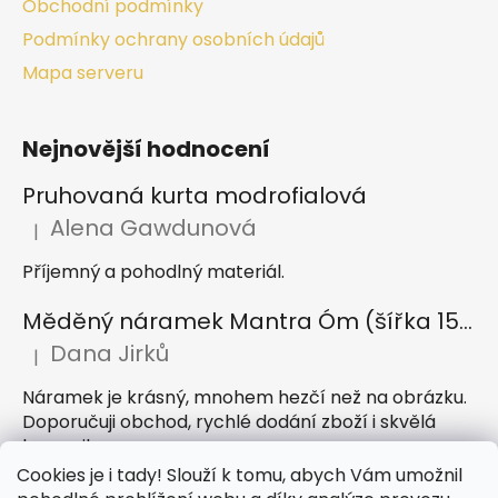
Obchodní podmínky
Podmínky ochrany osobních údajů
Mapa serveru
Nejnovější hodnocení
Pruhovaná kurta modrofialová
Alena Gawdunová
|
Hodnocení produktu je 5 z 5 hvězdiček.
Příjemný a pohodlný materiál.
Měděný náramek Mantra Óm (šířka 15 mm)
Dana Jirků
|
Hodnocení produktu je 5 z 5 hvězdiček.
Náramek je krásný, mnohem hezčí než na obrázku.
Doporučuji obchod, rychlé dodání zboží i skvělá
komunikace
Cookies je i tady! Slouží k tomu, abych Vám umožnil
Indický sárong z rayonu Nazar světle modrý