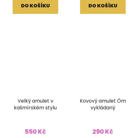
DO KOŠÍKU
DO KOŠÍKU
Velký amulet v
Kovový amulet Óm
kašmírském stylu
vykládaný
550 Kč
290 Kč