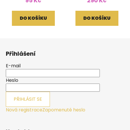
95 Kč
290 Kč
DO KOŠÍKU
DO KOŠÍKU
Z
á
Přihlášení
p
a
E-mail
t
í
Heslo
PŘIHLÁSIT SE
Nová registrace
Zapomenuté heslo