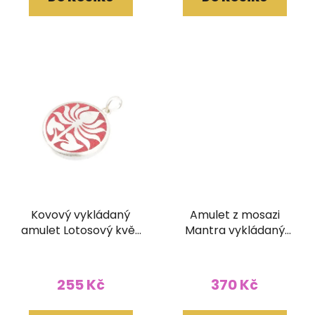
Kovový vykládaný
Amulet z mosazi
amulet Lotosový květ
Mantra vykládaný
z Nepálu
větší
255 Kč
370 Kč