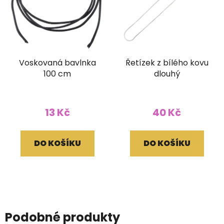
Voskovaná bavlnka
Řetízek z bílého kovu
100 cm
dlouhý
13 Kč
40 Kč
DO KOŠÍKU
DO KOŠÍKU
Podobné produkty