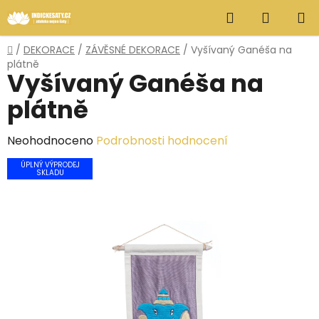
Přejít
Hledat
NÁKUP
na
obsah
KOŠÍK
Domů
/
DEKORACE
/
ZÁVĚSNÉ DEKORACE
/
Vyšívaný Ganéša na
plátně
Vyšívaný Ganéša na
plátně
Průměrné
Neohodnoceno
Podrobnosti hodnocení
hodnocení
ÚPLNÝ VÝPRODEJ
SKLADU
produktu
je
0,0
z
5
hvězdiček.