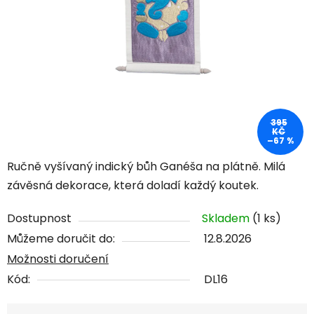
395
KČ
–67 %
Ručně vyšívaný indický bůh Ganéša na plátně. Milá
závěsná dekorace, která doladí každý koutek.
Dostupnost
Skladem
(1 ks)
Můžeme doručit do:
12.8.2026
Možnosti doručení
Kód:
DL16