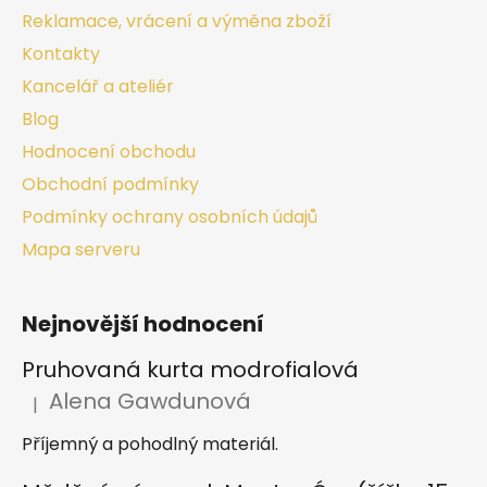
Reklamace, vrácení a výměna zboží
Kontakty
Kancelář a ateliér
Blog
Hodnocení obchodu
Obchodní podmínky
Podmínky ochrany osobních údajů
Mapa serveru
Nejnovější hodnocení
Pruhovaná kurta modrofialová
Alena Gawdunová
|
Hodnocení produktu je 5 z 5 hvězdiček.
Příjemný a pohodlný materiál.