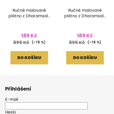
Ručně malované
Ručně malované
plátno z Dharamsaly
plátno z Dharamsaly
(52x90 cm)
(52x90 cm)
189 Kč
189 Kč
895 Kč
895 Kč
(–78 %)
(–78 %)
DO KOŠÍKU
DO KOŠÍKU
Z
á
Přihlášení
p
a
E-mail
t
í
Heslo