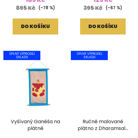
895 Kč
395 Kč
(–78 %)
(–67 %)
DO KOŠÍKU
DO KOŠÍKU
ÚPLNÝ VÝPRODEJ
ÚPLNÝ VÝPRODEJ
SKLADU
SKLADU
Vyšívaný Ganéša na
Ručně malované
plátně
plátno z Dharamsaly
(42x55 cm)