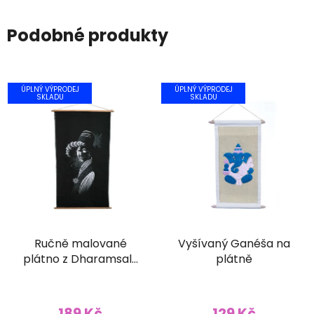
Podobné produkty
ÚPLNÝ VÝPRODEJ
ÚPLNÝ VÝPRODEJ
SKLADU
SKLADU
Ručně malované
Vyšívaný Ganéša na
plátno z Dharamsaly
plátně
(52x90 cm)
189 Kč
129 Kč