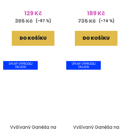
129 Kč
189 Kč
395 Kč
735 Kč
(–67 %)
(–74 %)
DO KOŠÍKU
DO KOŠÍKU
ÚPLNÝ VÝPRODEJ
ÚPLNÝ VÝPRODEJ
SKLADU
SKLADU
Vyšívaný Ganéša na
Vyšívaný Ganéša na