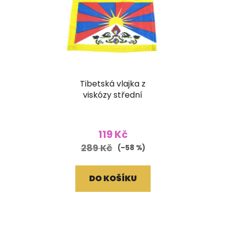
Tibetská vlajka z
viskózy střední
119 Kč
289 Kč
(–58 %)
DO KOŠÍKU