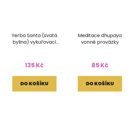
Yerba Santa (svatá
Meditace dhupaya
bylina) vykuřovací
vonné provázky
svazek Terra 30g 10
cm
135 Kč
85 Kč
DO KOŠÍKU
DO KOŠÍKU