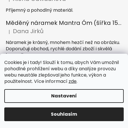
Hodnocení produktu je 5 z 5 hvězdiček.
Příjemný a pohodlný materiál.
Měděný náramek Mantra Óm (šířka 15 mm)
Dana Jirků
|
Hodnocení produktu je 5 z 5 hvězdiček.
Náramek je krásný, mnohem hezčí než na obrázku.
Doporučuji obchod, rychlé dodání zboží i skvělá
komunikace
Cookies je i tady! Slouží k tomu, abych Vám umožnil
Indický sárong z rayonu Nazar světle modrý
pohodlné prohlížení webu a díky analýze provozu
webu neustále zlepšoval jeho funkce, výkon a
Petra Hejátková
|
Hodnocení produktu je 5 z 5 hvězdiček.
použitelnost. Více informací
zde
.
Příjemný sárong, krásná barva
Nastavení
Vytvořil Shoptet
Souhlasím
Copyright 2026
IndickeSaty.cz
. Všechna práva
vyhrazena.