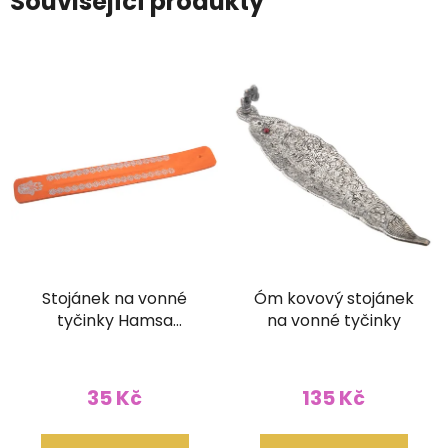
Související produkty
Stojánek na vonné
Óm kovový stojánek
tyčinky Hamsa
na vonné tyčinky
oranžový
35 Kč
135 Kč