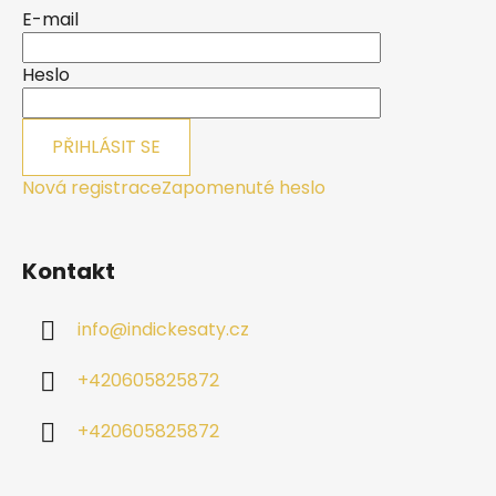
a
E-mail
t
í
Heslo
PŘIHLÁSIT SE
Nová registrace
Zapomenuté heslo
Kontakt
info
@
indickesaty.cz
+420605825872
+420605825872