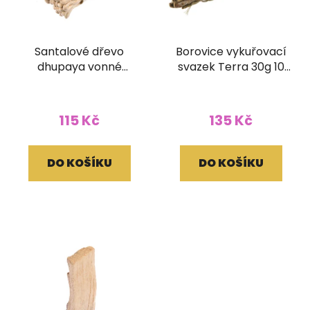
Santalové dřevo
Borovice vykuřovací
dhupaya vonné
svazek Terra 30g 10
provázky (velké
cm
balení)
115 Kč
135 Kč
DO KOŠÍKU
DO KOŠÍKU