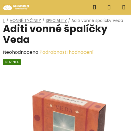
Přejít
Hledat
NÁKUP
na
obsah
KOŠÍK
Domů
/
VONNÉ TYČINKY
/
SPECIALITY
/
Aditi vonné špalíčky Veda
Aditi vonné špalíčky
Veda
Průměrné
Neohodnoceno
Podrobnosti hodnocení
hodnocení
NOVINKA
produktu
je
0,0
z
5
hvězdiček.