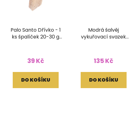
Palo Santo Dřívko - 1
Modrá šalvěj
ks špalíček 20-30 g
vykuřovací svazek
nepravidelný
Terra 30g 10 cm
39 Kč
135 Kč
DO KOŠÍKU
DO KOŠÍKU