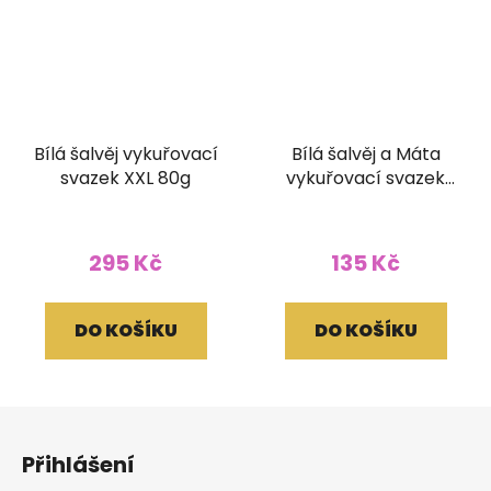
Bílá šalvěj vykuřovací
Bílá šalvěj a Máta
svazek XXL 80g
vykuřovací svazek
Terra 30g 10 cm
295 Kč
135 Kč
DO KOŠÍKU
DO KOŠÍKU
Z
á
Přihlášení
p