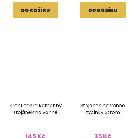
DO KOŠÍKU
DO KOŠÍKU
Krční čakra kamenný
Stojánek na vonné
stojánek na vonné
tyčinky Strom
tyčinky
oranžový
145 Kč
35 Kč