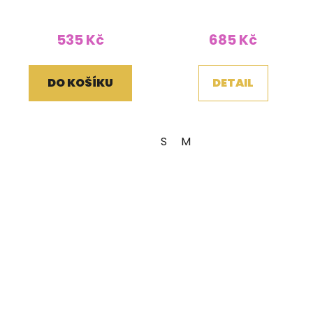
modré
Organic bílé
535 Kč
685 Kč
DO KOŠÍKU
DETAIL
S
M