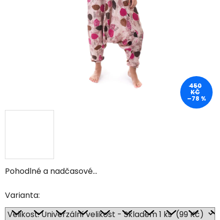
450
KČ
–78 %
Pohodlné a nadčasové...
Varianta: