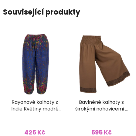
Související produkty
Rayonové kalhoty z
Bavlněné kalhoty s
Indie Květiny modré
širokými nohavicemi s
balun
ručním tiskem hnědé
425 Kč
595 Kč