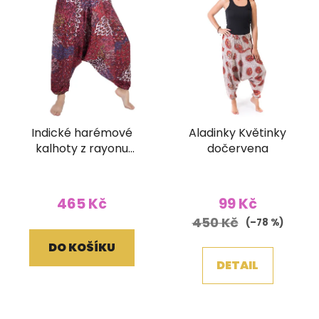
Indické harémové
Aladinky Květinky
kalhoty z rayonu
dočervena
Mandaly červené
465 Kč
99 Kč
450 Kč
(–78 %)
DO KOŠÍKU
DETAIL