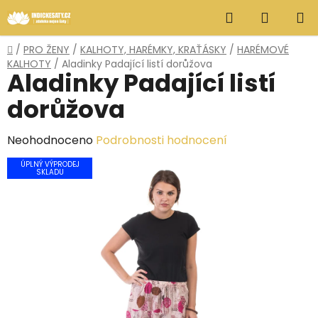
Přejít
Hledat
NÁKUP
na
obsah
KOŠÍK
Domů
/
PRO ŽENY
/
KALHOTY, HARÉMKY, KRAŤÁSKY
/
HARÉMOVÉ
KALHOTY
/
Aladinky Padající listí dorůžova
Aladinky Padající listí
dorůžova
Průměrné
Neohodnoceno
Podrobnosti hodnocení
hodnocení
ÚPLNÝ VÝPRODEJ
SKLADU
produktu
je
0,0
z
5
hvězdiček.