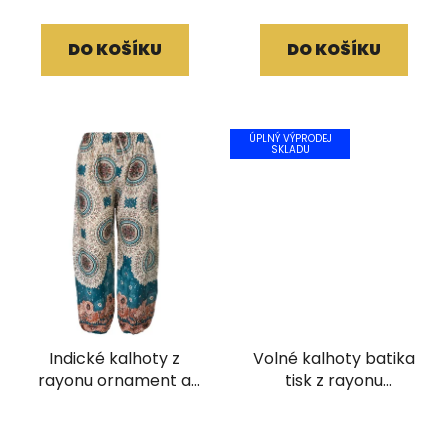
DO KOŠÍKU
DO KOŠÍKU
ÚPLNÝ VÝPRODEJ
SKLADU
Indické kalhoty z
Volné kalhoty batika
rayonu ornament a
tisk z rayonu
paví peří petrolejové
bílozelené