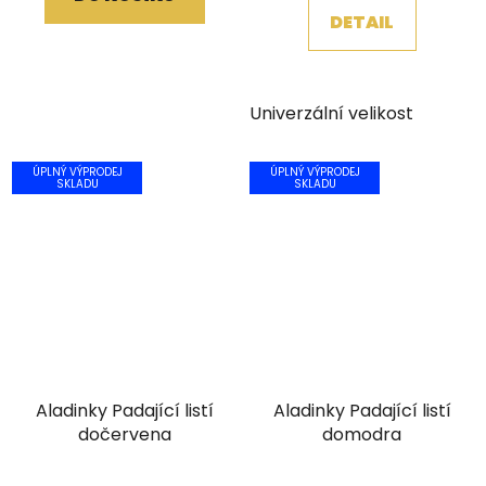
DETAIL
Univerzální velikost
ÚPLNÝ VÝPRODEJ
ÚPLNÝ VÝPRODEJ
SKLADU
SKLADU
Aladinky Padající listí
Aladinky Padající listí
dočervena
domodra