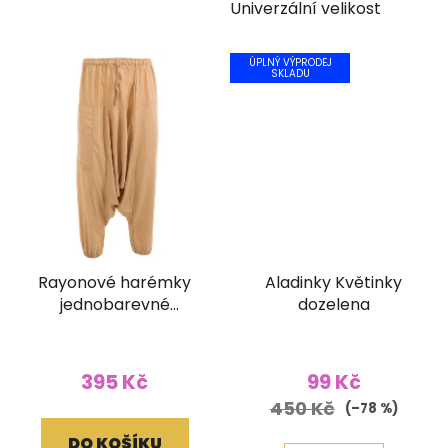
Univerzální velikost
ÚPLNÝ VÝPRODEJ
SKLADU
Rayonové harémky
Aladinky Květinky
jednobarevné
dozelena
písková hnědá
395 Kč
99 Kč
450 Kč
(–78 %)
DO KOŠÍKU