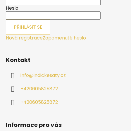
í
Heslo
PŘIHLÁSIT SE
Nová registrace
Zapomenuté heslo
Kontakt
info
@
indickesaty.cz
+420605825872
+420605825872
Informace pro vás