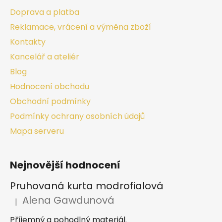
Doprava a platba
Reklamace, vrácení a výměna zboží
Kontakty
Kancelář a ateliér
Blog
Hodnocení obchodu
Obchodní podmínky
Podmínky ochrany osobních údajů
Mapa serveru
Nejnovější hodnocení
Pruhovaná kurta modrofialová
Alena Gawdunová
|
Hodnocení produktu je 5 z 5 hvězdiček.
Příjemný a pohodlný materiál.