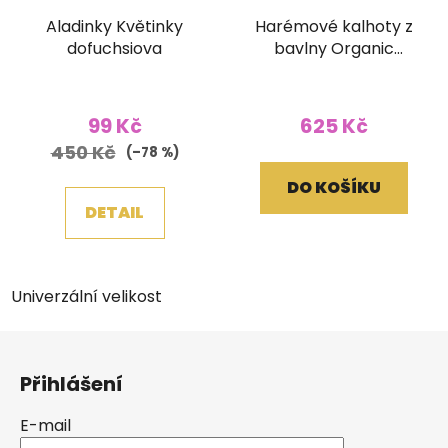
Aladinky Květinky
Harémové kalhoty z
dofuchsiova
bavlny Organic
cihlově červené
99 Kč
625 Kč
450 Kč
(–78 %)
DO KOŠÍKU
DETAIL
Univerzální velikost
Z
á
Přihlášení
p
a
E-mail
t