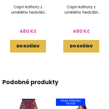
Capri kalhoty z
Capri kalhoty z
umělého hedvábí
umělého hedvábí
plazo modrorůžové
plazo fialovomodré
480 Kč
480 Kč
DO KOŠÍKU
DO KOŠÍKU
Podobné produkty
ÚPLNÝ VÝPRODEJ
SKLADU