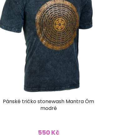
Pánské tričko stonewash Mantra Óm
modré
Průměrné
hodnocení
550 Kč
produktu