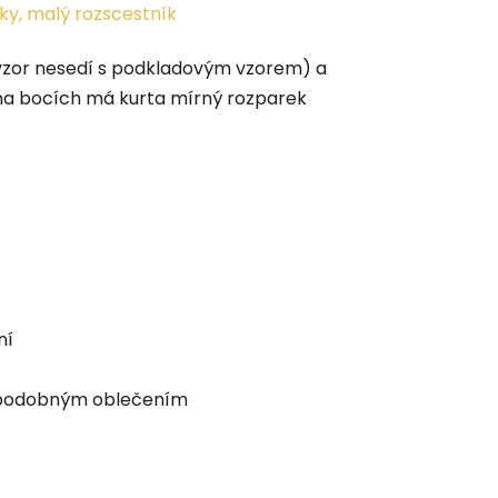
ky, malý rozscestník
 vzor nesedí s podkladovým vzorem) a
 na bocích má kurta mírný rozparek
ní
ím podobným oblečením