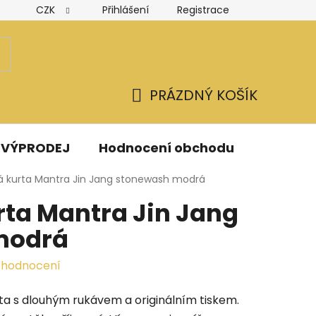
CZK
Přihlášení
Registrace
Hodnocení obchodu
Obchodní podmínky
Podmínk
PRÁZDNÝ KOŠÍK
NÁKUPNÍ
KOŠÍK
VÝPRODEJ
Hodnocení obchodu
Kontak
á kurta Mantra Jin Jang stonewash modrá
rta Mantra Jin Jang
modrá
 hodnocení
a s dlouhým rukávem a originálním tiskem
.