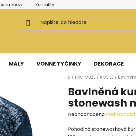
měna zboží
Kontakty
Kancelář a ateliér
Blog
MÁLY
VONNÉ TYČINKY
DEKORACE
Domů
/
PRO MUŽE
/
KOŠILE
/
Bavlněn
Bavlněná ku
stonewash 
Průměrné
Neohodnoceno
Podrobnosti
hodnocení
Pohodlná stonewashová kurt
produktu