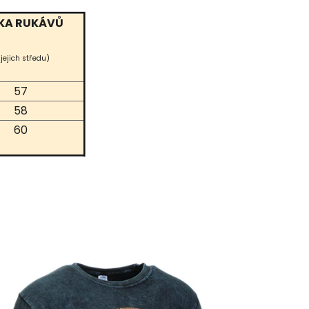
KA RUKÁVŮ
 jejich středu)
57
58
60