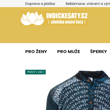
Přejít
Doprava a platba
Reklamace, vrácení a vý
na
obsah
PRO ŽENY
PRO MUŽE
ŠPERKY
PRÁVĚ V AKCI