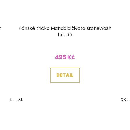
h
Pánské tričko Mandala života stonewash
hnědé
495 Kč
DETAIL
L
XL
XXL