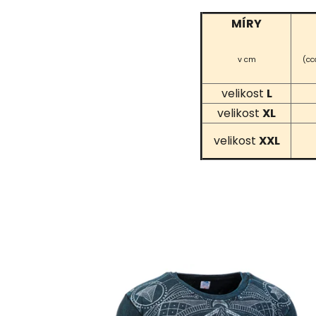
MÍRY
v cm
(cc
velikost
L
velikost
XL
velikost
XXL