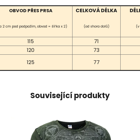
CELKOVÁ DÉLKA
DÉL
OBVOD PŘES PRSA
a 2 cm pod podpažím, obvod = šířka x 2)
(od shora dolů)
(v
115
71
120
73
125
77
Související produkty