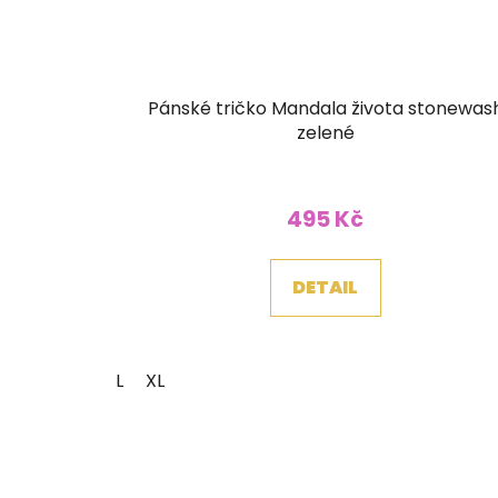
Pánské tričko Mandala života stonewas
zelené
495 Kč
DETAIL
L
XL