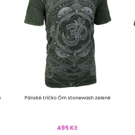
é
Pánské tričko Óm stonewash zelené
495 Kč