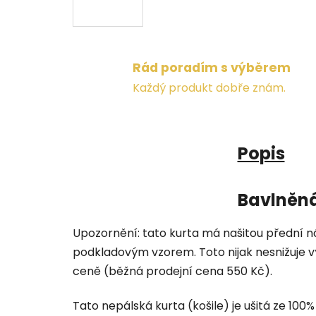
Rád poradím s výběrem
Každý produkt dobře znám.
Popis
Bavlněná
Upozornění: tato kurta má našitou přední n
podkladovým vzorem. Toto nijak nesnižuje vý
ceně (běžná prodejní cena 550 Kč).
Tato nepálská kurta (košile) je ušitá ze 100