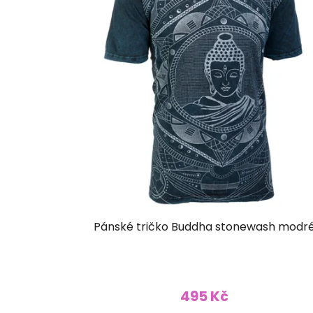
Pánské tričko Buddha stonewash modr
495 Kč