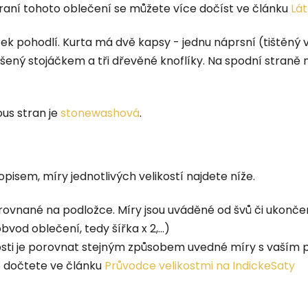
raní tohoto oblečení se můžete více dočíst ve článku
Lát
ek pohodlí. K
urta má dvě kapsy - jednu náprsní (tištěný
šený stojáčkem a tři dřevěné knoflíky. Na spodní straně
ous stran je
stonewashová
.
pisem, míry jednotlivých velikostí najdete níže.
rovnané na podložce. Míry jsou uváděné od švů či ukonče
vod oblečení, tedy šířka x 2,...)
ikosti je porovnat stejným způsobem uvedné míry s vaš
e dočtete ve článku
Průvodce velikostmi na IndickeSaty