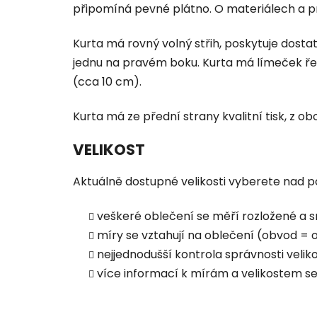
připomíná pevné plátno. O materiálech a p
Kurta má rovný volný střih, poskytuje dostat
jednu na pravém boku.
Kurta má límeček ře
(cca 10 cm).
Kurta má ze přední strany kvalitní tisk, z ob
VELIKOST
Aktuálně dostupné velikosti vyberete nad po
veškeré oblečení se měří rozložené a s
míry se vztahují na oblečení (obvod = ob
nejjednodušší kontrola správnosti vel
více informací k mírám a velikostem s