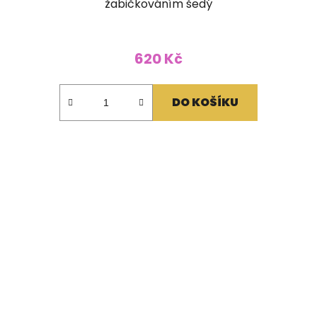
žabičkováním šedý
620 Kč
DO KOŠÍKU