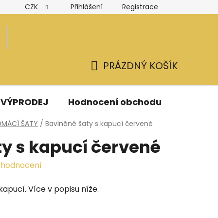
CZK
Přihlášení
Registrace
Hodnocení obchodu
Obchodní podmínky
Podmínk
PRÁZDNÝ KOŠÍK
NÁKUPNÍ
KOŠÍK
VÝPRODEJ
Hodnocení obchodu
Kontak
OMÁCÍ ŠATY
/
Bavlněné šaty s kapucí červené
y s kapucí červené
 hodnocení
kapucí. Více v popisu níže.