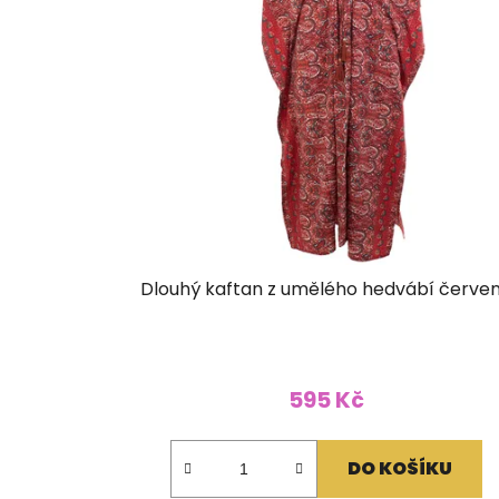
Dlouhý kaftan z umělého hedvábí červe
595 Kč
DO KOŠÍKU