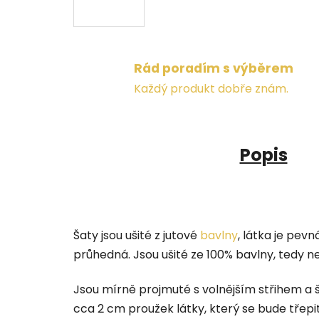
Rád poradím s výběrem
Každý produkt dobře znám.
Popis
Šaty jsou ušité z jutové
bavlny
, látka je pev
průhedná. Jsou ušité ze 100% bavlny, tedy n
Jsou mírně projmuté s volnějším střihem a ši
cca 2 cm proužek látky, který se bude třepit