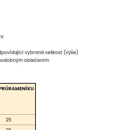
ní
povídající vybraná velikost (výše)
ím podobným oblečením
 PRŮRAMENÍKU
25