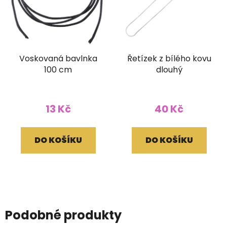
Voskovaná bavlnka
Řetízek z bílého kovu
100 cm
dlouhý
13 Kč
40 Kč
DO KOŠÍKU
DO KOŠÍKU
Podobné produkty