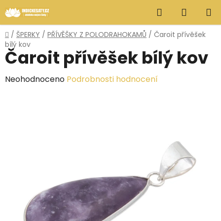
Přejít
Hledat
NÁKUP
na
obsah
KOŠÍK
Domů
/
ŠPERKY
/
PŘÍVĚŠKY Z POLODRAHOKAMŮ
/
Čaroit přívěšek
bílý kov
Čaroit přívěšek bílý kov
Průměrné
Neohodnoceno
Podrobnosti hodnocení
hodnocení
produktu
je
0,0
z
5
hvězdiček.