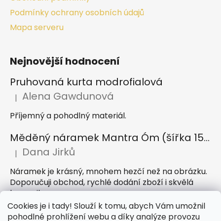
Podmínky ochrany osobních údajů
Mapa serveru
Nejnovější hodnocení
Pruhovaná kurta modrofialová
Alena Gawdunová
|
Hodnocení produktu je 5 z 5 hvězdiček.
Příjemný a pohodlný materiál.
Měděný náramek Mantra Óm (šířka 15 mm)
Dana Jirků
|
Hodnocení produktu je 5 z 5 hvězdiček.
Náramek je krásný, mnohem hezčí než na obrázku.
Doporučuji obchod, rychlé dodání zboží i skvělá
komunikace
Cookies je i tady! Slouží k tomu, abych Vám umožnil
Indický sárong z rayonu Nazar světle modrý
pohodlné prohlížení webu a díky analýze provozu