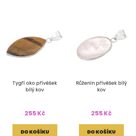
Tygří oko přívěšek
Růženín přívěšek bílý
bílý kov
kov
255 Kč
255 Kč
DO KOŠÍKU
DO KOŠÍKU