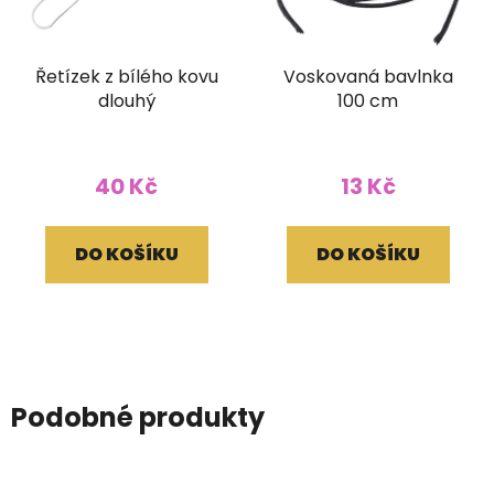
Řetízek z bílého kovu
Voskovaná bavlnka
dlouhý
100 cm
40 Kč
13 Kč
DO KOŠÍKU
DO KOŠÍKU
Podobné produkty