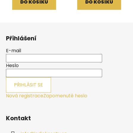
DO KOŠÍKU
DO KOŠÍKU
Z
á
Přihlášení
p
a
E-mail
t
í
Heslo
PŘIHLÁSIT SE
Nová registrace
Zapomenuté heslo
Kontakt