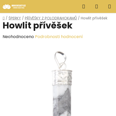
Přejít
Hledat
NÁKUP
na
obsah
KOŠÍK
Domů
/
ŠPERKY
/
PŘÍVĚŠKY Z POLODRAHOKAMŮ
/
Howlit přívěšek
Howlit přívěšek
Průměrné
Neohodnoceno
Podrobnosti hodnocení
hodnocení
produktu
je
0,0
z
5
hvězdiček.