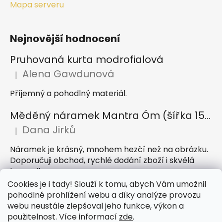
Mapa serveru
Nejnovější hodnocení
Pruhovaná kurta modrofialová
Alena Gawdunová
|
Hodnocení produktu je 5 z 5 hvězdiček.
Příjemný a pohodlný materiál.
Měděný náramek Mantra Óm (šířka 15 mm)
Dana Jirků
|
Hodnocení produktu je 5 z 5 hvězdiček.
Náramek je krásný, mnohem hezčí než na obrázku.
Doporučuji obchod, rychlé dodání zboží i skvělá
komunikace
Cookies je i tady! Slouží k tomu, abych Vám umožnil
Indický sárong z rayonu Nazar světle modrý
pohodlné prohlížení webu a díky analýze provozu
webu neustále zlepšoval jeho funkce, výkon a
Petra Hejátková
|
Hodnocení produktu je 5 z 5 hvězdiček.
použitelnost. Více informací
zde
.